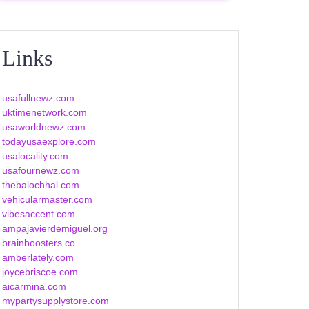
Links
usafullnewz.com
uktimenetwork.com
usaworldnewz.com
todayusaexplore.com
usalocality.com
usafournewz.com
thebalochhal.com
vehicularmaster.com
vibesaccent.com
ampajavierdemiguel.org
brainboosters.co
amberlately.com
joycebriscoe.com
aicarmina.com
mypartysupplystore.com