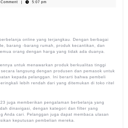
un-
 Comment
|
5:07 pm
erbelanja online yang terjangkau. Dengan berbagai
de, barang -barang rumah, produk kecantikan, dan
 semua orang dengan harga yang tidak ada duanya.
mennya untuk menawarkan produk berkualitas tinggi
ja secara langsung dengan produsen dan pemasok untuk
an kepada pelanggan. Ini berarti bahwa pembeli
ngkali lebih rendah dari yang ditemukan di toko ritel
23 juga memberikan pengalaman berbelanja yang
h dinavigasi, dengan kategori dan filter yang
 Anda cari. Pelanggan juga dapat membaca ulasan
asikan keputusan pembelian mereka.