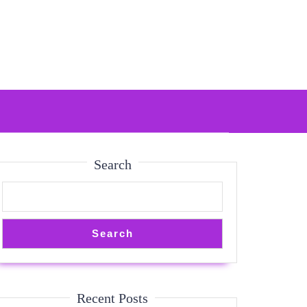
Search
Search
Recent Posts