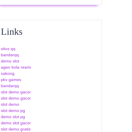
Links
situs qq
bandarqq
demo slot
agen bola resmi
sakong
pkv games
bandarqq
slot demo gacor
slot demo gacor
slot demo
slot demo pg
demo slot pg
demo slot gacor
slot demo gratis