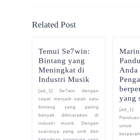
Previous
post:
Related Post
Temui Se7win:
Marin
Bintang yang
Pand
Meningkat di
Anda 
Temui
Industri Musik
Peng
Se7win:
berpe
[ad_1] Se7win dengan
Bintang
yang 
cepat menjadi salah satu
yang
bintang yang paling
[ad_1
Meningkat
banyak dibicarakan di
Pandua
industri musik. Dengan
di
untuk
suaranya yang unik dan
Industri
berpera
kehadiran panggung yang