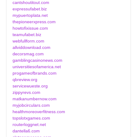
cantshoutitout.com
expressufabet.biz
mypuertoplata.net
thepioneerxpress.com
howtofixissue.com
teamufabet.biz
webfullform.com
allviddownload.com
decorsmag.com
gamblingcasinonews.com
universitiesofamerica.net
progameofbrands.com
qbreview.org
servicewueste.org
zippyrevs.com
matkanumbernow.com
myjobcirculars.com
healthmoreoverfitness.com
topslotxgames.com
routerloggnet.net
dantella6.com