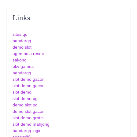
Links
situs qq
bandarqq
demo slot
agen bola resmi
sakong
pkv games
bandarqq
slot demo gacor
slot demo gacor
slot demo
slot demo pg
demo slot pg
demo slot gacor
slot demo gratis
slot demo mahjong
bandarqq login