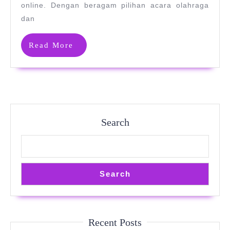
online. Dengan beragam pilihan acara olahraga
Kegembiraan
dan
Taruhan
Online
Read
Read More
More
Search
Search
Recent Posts