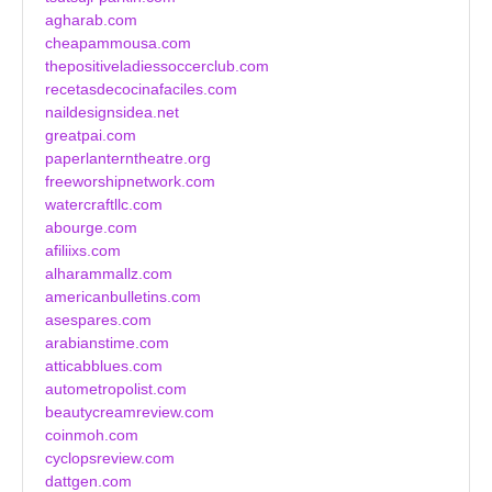
agharab.com
cheapammousa.com
thepositiveladiessoccerclub.com
recetasdecocinafaciles.com
naildesignsidea.net
greatpai.com
paperlanterntheatre.org
freeworshipnetwork.com
watercraftllc.com
abourge.com
afiliixs.com
alharammallz.com
americanbulletins.com
asespares.com
arabianstime.com
atticabblues.com
autometropolist.com
beautycreamreview.com
coinmoh.com
cyclopsreview.com
dattgen.com