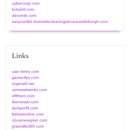
cybercusp.com
britaintt.com
deconds.com
easycartltd-domesticcleaningservicesedinburgh.com
Links
uae-times.com
gamerifys.com
inspiratif.net
vsmsnetworks.com
offthem.com
ibommatv.com
techporfit.com
bekasionline.com
nbusinessplan.com
greenlife360.com