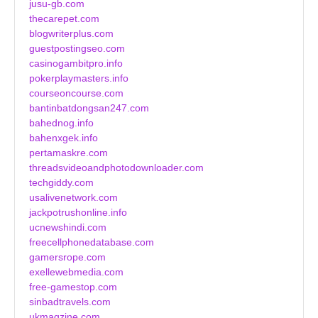
jusu-gb.com
thecarepet.com
blogwriterplus.com
guestpostingseo.com
casinogambitpro.info
pokerplaymasters.info
courseoncourse.com
bantinbatdongsan247.com
bahednog.info
bahenxgek.info
pertamaskre.com
threadsvideoandphotodownloader.com
techgiddy.com
usalivenetwork.com
jackpotrushonline.info
ucnewshindi.com
freecellphonedatabase.com
gamersrope.com
exellewebmedia.com
free-gamestop.com
sinbadtravels.com
ukmagzine.com