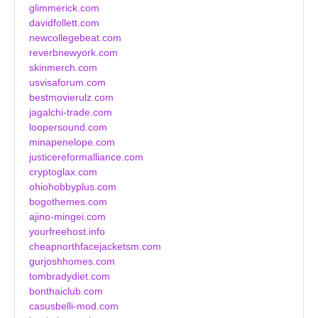
glimmerick.com
davidfollett.com
newcollegebeat.com
reverbnewyork.com
skinmerch.com
usvisaforum.com
bestmovierulz.com
jagalchi-trade.com
loopersound.com
minapenelope.com
justicereformalliance.com
cryptoglax.com
ohiohobbyplus.com
bogothemes.com
ajino-mingei.com
yourfreehost.info
cheapnorthfacejacketsm.com
gurjoshhomes.com
tombradydiet.com
bonthaiclub.com
casusbelli-mod.com