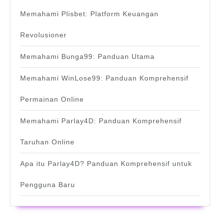
Memahami Plisbet: Platform Keuangan
Revolusioner
Memahami Bunga99: Panduan Utama
Memahami WinLose99: Panduan Komprehensif
Permainan Online
Memahami Parlay4D: Panduan Komprehensif
Taruhan Online
Apa itu Parlay4D? Panduan Komprehensif untuk
Pengguna Baru