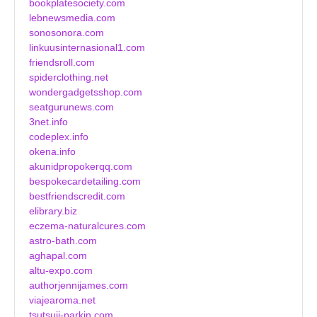
bookplatesociety.com
lebnewsmedia.com
sonosonora.com
linkuusinternasional1.com
friendsroll.com
spiderclothing.net
wondergadgetsshop.com
seatgurunews.com
3net.info
codeplex.info
okena.info
akunidpropokerqq.com
bespokecardetailing.com
bestfriendscredit.com
elibrary.biz
eczema-naturalcures.com
astro-bath.com
aghapal.com
altu-expo.com
authorjennijames.com
viajearoma.net
tsutsuji-parkin.com