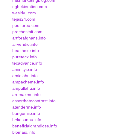
mtsmarketingblog.com
nghekiemtien.com
wasirku.com
tejas24.com
poolturbo.com
prachestait.com
artforafghans.info
airvendio.info
healthexe.info
puretecx.info
tecadvance.info
aminityio.info
amiolahu.info
ampacheme.info
ampullahu.info
aromaxme.info
asserthatecontrast.info
atenderme.info
bangumiio.info
bekosunhu.info
beneficialgrandiose.info
blomaio.info