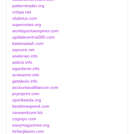
patterntrader.org
cnhpa.net
sitalotus.com
supernotes.org
worldsportsempires.com
updatecentral360.com
katamastah.com
zqscore.net
aseleraio.info
asticio.info
egardenio.info
arxteamio.info
getalexio.info
accountaudittaxcon.com
prymprint.com
sportkeeda.org
besttimespend.com
careandcure.biz
cogniyo.com
easymagazines.org
hirfanjilasmi.com