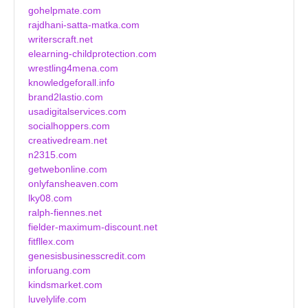
gohelpmate.com
rajdhani-satta-matka.com
writerscraft.net
elearning-childprotection.com
wrestling4mena.com
knowledgeforall.info
brand2lastio.com
usadigitalservices.com
socialhoppers.com
creativedream.net
n2315.com
getwebonline.com
onlyfansheaven.com
lky08.com
ralph-fiennes.net
fielder-maximum-discount.net
fitfllex.com
genesisbusinesscredit.com
inforuang.com
kindsmarket.com
luvelylife.com