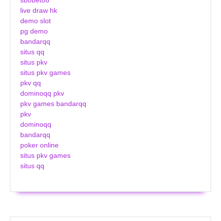
sbobet88
live draw hk
demo slot
pg demo
bandarqq
situs qq
situs pkv
situs pkv games
pkv qq
dominoqq pkv
pkv games bandarqq
pkv
dominoqq
bandarqq
poker online
situs pkv games
situs qq