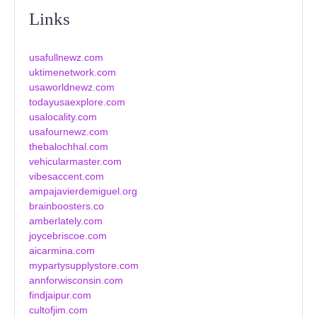
Links
usafullnewz.com
uktimenetwork.com
usaworldnewz.com
todayusaexplore.com
usalocality.com
usafournewz.com
thebalochhal.com
vehicularmaster.com
vibesaccent.com
ampajavierdemiguel.org
brainboosters.co
amberlately.com
joycebriscoe.com
aicarmina.com
mypartysupplystore.com
annforwisconsin.com
findjaipur.com
cultofjim.com