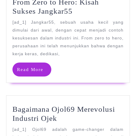
From Zero to Hero: Kisah
From
Sukses Jangkar55
Zero
[ad_1] Jangkar55, sebuah usaha kecil yang
to
dimulai dari awal, dengan cepat menjadi contoh
Hero:
kesuksesan dalam industri ini. From zero to hero,
Kisah
perusahaan ini telah menunjukkan bahwa dengan
kerja keras, dedikasi,
Sukses
Jangkar55
Read
Read More
More
Bagaimana Ojol69 Merevolusi
Bagaimana
Industri Ojek
Ojol69
[ad_1] Ojol69 adalah game-changer dalam