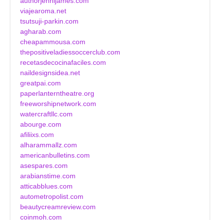
authorjennijames.com
viajearoma.net
tsutsuji-parkin.com
agharab.com
cheapammousa.com
thepositiveladiessoccerclub.com
recetasdecocinafaciles.com
naildesignsidea.net
greatpai.com
paperlanterntheatre.org
freeworshipnetwork.com
watercraftllc.com
abourge.com
afiliixs.com
alharammallz.com
americanbulletins.com
asespares.com
arabianstime.com
atticabblues.com
autometropolist.com
beautycreamreview.com
coinmoh.com