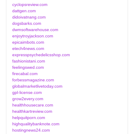
cyclopsreview.com
dattgen.com
didoivatnang.com
dogsbarks.com
dwmsoftwarehouse.com
enjoytroyjackson.com
epicaimbots.com
etech4news.com
expresspsychedelicsshop.com
fashionistani.com
feelingswed.com
firecabal.com
forbessmagazine.com
globalmarketlivetoday.com
gpl-license.com
grow2every.com
healthhousecare.com
healthkartreview.com
helpquitporn.com
highqualitybanknote.com
hostingnews24.com