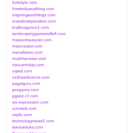
hottstyle.com
howtodiyanything.com
inspiringearthlings.com
investindependent.com
kralbozguncu1.com
landscapinggainesvillefl.com
maisonhauturier.com
mascreator.com
menafahmi.com
mukhtarmeer.com
nascartoday.com
nqted.com
nzdriverlicence.com
pagalguru.com
pcegame.com
pgslot-r2.com
ws-expression.com
zchotels.com
zepfo.com
technologynews5.com
teknoeduka.com