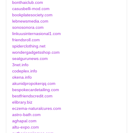
bonthaiclub.com
casusbelli-mod.com
bookplatesociety.com
lebnewsmedia.com
sonosonora.com
linkuusinternasional1.com
friendsroll.com
spiderclothing.net
wondergadgetsshop.com
seatgurunews.com
3net.info
codeplex.info
okena.info
akunidpropokerqq.com
bespokecardetailing.com
bestfriendscredit.com
elibrary.biz
eczema-naturalcures.com
astro-bath.com
aghapal.com
altu-expo.com