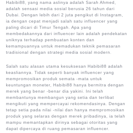
Habibi88, yang nama aslinya adalah Sarah Ahmed,
adalah sensasi media sosial berusia 26 tahun dari
Dubai. Dengan lebih dari 2 juta pengikut di Instagram,
ia dengan cepat menjadi salah satu influencer yang
paling dicari di Timur Tengah. Apa yang
membedakannya dari influencer lain adalah pendekatan
uniknya terhadap pembuatan konten dan
kemampuannya untuk memadukan teknik pemasaran
tradisional dengan strategi media sosial modern.
Salah satu alasan utama kesuksesan Habibi88 adalah
keasliannya. Tidak seperti banyak influencer yang
mempromosikan produk semata -mata untuk
keuntungan moneter, Habibi88 hanya bermitra dengan
merek yang benar -benar dia yakini. Ini telah
membantunya membangun yang setia dan terlibat
mengikuti yang mempercayai rekomendasinya. Dengan
tetap setia pada nilai -nilai dan hanya mempromosikan
produk yang selaras dengan merek pribadinya, ia telah
mampu memantapkan dirinya sebagai otoritas yang
dapat dipercaya di ruang pemasaran influencer.