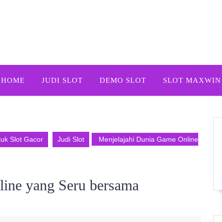
HOME
JUDI SLOT
DEMO SLOT
SLOT MAXWIN
uk Slot Gacor
Judi Slot
Menjelajahi Dunia Game Online
line yang Seru bersama