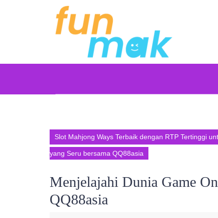
Skip
to
content
Slot Mahjong Ways Terbaik dengan RTP Tertinggi unt
yang Seru bersama QQ88asia
Menjelajahi Dunia Game On
QQ88asia