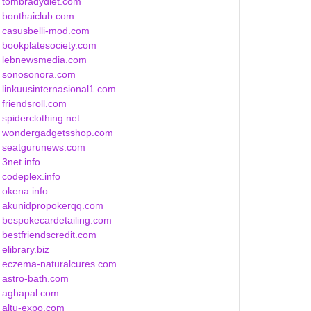
tombradydiet.com
bonthaiclub.com
casusbelli-mod.com
bookplatesociety.com
lebnewsmedia.com
sonosonora.com
linkuusinternasional1.com
friendsroll.com
spiderclothing.net
wondergadgetsshop.com
seatgurunews.com
3net.info
codeplex.info
okena.info
akunidpropokerqq.com
bespokecardetailing.com
bestfriendscredit.com
elibrary.biz
eczema-naturalcures.com
astro-bath.com
aghapal.com
altu-expo.com