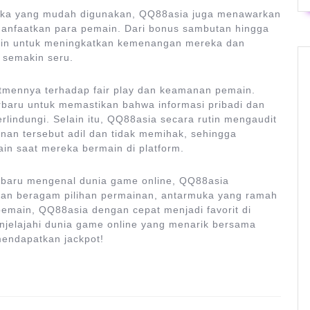
muka yang mudah digunakan, QQ88asia juga menawarkan
manfaatkan para pemain. Dari bonus sambutan hingga
ain untuk meningkatkan kemenangan mereka dan
semakin seru.
itmennya terhadap fair play dan keamanan pemain.
erbaru untuk memastikan bahwa informasi pribadi dan
lindungi. Selain itu, QQ88asia secara rutin mengaudit
an tersebut adil dan tidak memihak, sehingga
in saat mereka bermain di platform.
 baru mengenal dunia game online, QQ88asia
an beragam pilihan permainan, antarmuka yang ramah
main, QQ88asia dengan cepat menjadi favorit di
njelajahi dunia game online yang menarik bersama
mendapatkan jackpot!