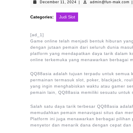
December
a
December 11, 2024
|
admin@fun-mak.com
|
11,
m
2024
Categories:
Judi Slot
[ad_1]
Game online telah menjadi bentuk hiburan yan
dengan jutaan pemain dari seluruh dunia masu
platform yang mendapatkan daya tarik dalam 
online terkemuka yang menawarkan berbagai m
QQ88asia adalah tujuan terpadu untuk semua
permainan termasuk slot, poker, blackjack, rou
yang ingin menghabiskan waktu atau gamer se
pemain lain, QQ88asia memiliki sesuatu untuk
Salah satu daya tarik terbesar QQ88asia ada
memudahkan pemain menavigasi situs dan men
Platform ini juga menawarkan berbagai pilih
menyetor dan menarik dana dengan cepat dan