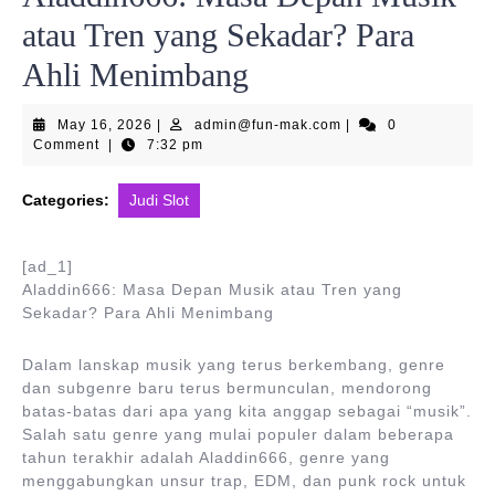
atau Tren yang Sekadar? Para
Ahli Menimbang
May
admin@fun-
May 16, 2026
|
admin@fun-mak.com
|
0
16,
mak.com
Comment
|
7:32 pm
2026
Categories:
Judi Slot
[ad_1]
Aladdin666: Masa Depan Musik atau Tren yang
Sekadar? Para Ahli Menimbang
Dalam lanskap musik yang terus berkembang, genre
dan subgenre baru terus bermunculan, mendorong
batas-batas dari apa yang kita anggap sebagai “musik”.
Salah satu genre yang mulai populer dalam beberapa
tahun terakhir adalah Aladdin666, genre yang
menggabungkan unsur trap, EDM, dan punk rock untuk