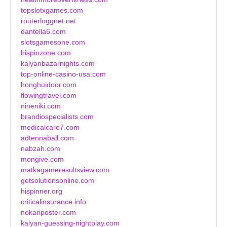
topslotxgames.com
routerloggnet.net
dantella6.com
slotsgamesone.com
hispinzone.com
kalyanbazarnights.com
top-online-casino-usa.com
honghuidoor.com
flowingtravel.com
nineniki.com
brandiospecialists.com
medicalcare7.com
adtennaball.com
nabzah.com
mongive.com
matkagameresultsview.com
getsolutionsonline.com
hispinner.org
criticalinsurance.info
nokariposter.com
kalyan-guessing-nightplay.com