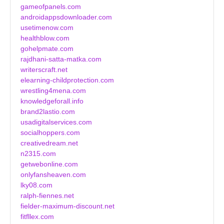
gameofpanels.com
androidappsdownloader.com
usetimenow.com
healthblow.com
gohelpmate.com
rajdhani-satta-matka.com
writerscraft.net
elearning-childprotection.com
wrestling4mena.com
knowledgeforall.info
brand2lastio.com
usadigitalservices.com
socialhoppers.com
creativedream.net
n2315.com
getwebonline.com
onlyfansheaven.com
lky08.com
ralph-fiennes.net
fielder-maximum-discount.net
fitfllex.com