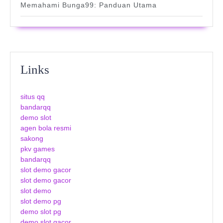
Memahami Bunga99: Panduan Utama
Links
situs qq
bandarqq
demo slot
agen bola resmi
sakong
pkv games
bandarqq
slot demo gacor
slot demo gacor
slot demo
slot demo pg
demo slot pg
demo slot gacor