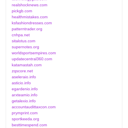
realshocknews.com
pickgb.com
healthmistakes.com
ksfashiondresses.com
patterntrader.org
cnhpa.net
sitalotus.com
supernotes.org
worldsportsempires.com
updatecentral360.com
katamastah.com
zqscore.net
aseleraio.info
asticio.info
egardenio.info
arxteamio.info
getalexio.info
accountaudittaxcon.com
prymprint.com
sportkeeda.org
besttimespend.com