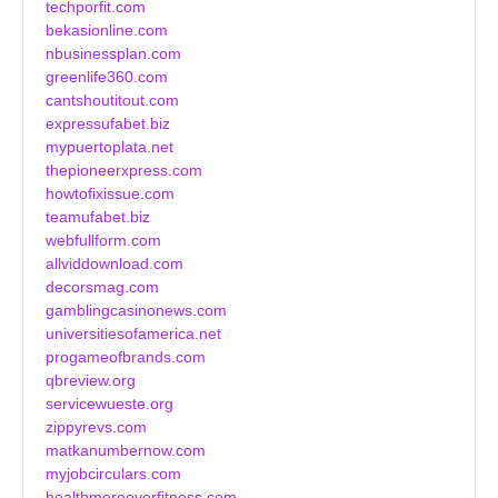
techporfit.com
bekasionline.com
nbusinessplan.com
greenlife360.com
cantshoutitout.com
expressufabet.biz
mypuertoplata.net
thepioneerxpress.com
howtofixissue.com
teamufabet.biz
webfullform.com
allviddownload.com
decorsmag.com
gamblingcasinonews.com
universitiesofamerica.net
progameofbrands.com
qbreview.org
servicewueste.org
zippyrevs.com
matkanumbernow.com
myjobcirculars.com
healthmoreoverfitness.com