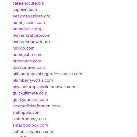
careandcure.biz
cogniyo.com
easymagazines.org
hirfanjilasmi.com
hometricks.org
leathercraftpro.com
microgridpower.org
mixiqo.com
needglobe.com
ortocoach.com
passionawe.com
pittsburghpaintingprofessionals.com
plumberryworks.com
psychoterapiawioletanowak.com
quickultimate.com
quirkyquester.com
sexmedicineformen.com
shiftripple.com
slotterpercaya.co
smartcoolbox.com
sohanjitfinances.com