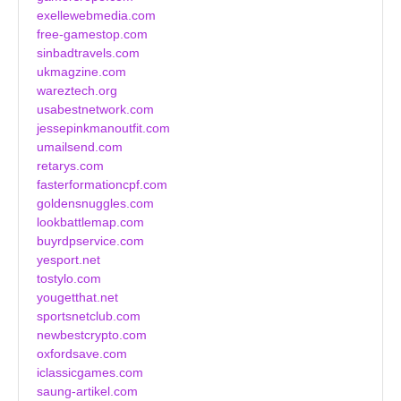
exellewebmedia.com
free-gamestop.com
sinbadtravels.com
ukmagzine.com
wareztech.org
usabestnetwork.com
jessepinkmanoutfit.com
umailsend.com
retarys.com
fasterformationcpf.com
goldensnuggles.com
lookbattlemap.com
buyrdpservice.com
yesport.net
tostylo.com
yougetthat.net
sportsnetclub.com
newbestcrypto.com
oxfordsave.com
iclassicgames.com
saung-artikel.com