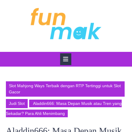
Skip
to
content
Open
Button
Slot Mahjong Ways Terbaik dengan RTP Tertinggi untuk Slot
Gacor
Judi Slot
Aladdin666: Masa Depan Musik atau Tren yang
Sekadar? Para Ahli Menimbang
Aladdin666: Masa Depan Musik