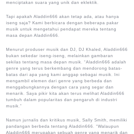
menciptakan suara yang unik dan eklektik.
Tapi apakah Aladdin666 akan tetap ada, atau hanya
iseng saja? Kami berbicara dengan beberapa pakar
musik untuk mengetahui pendapat mereka tentang
masa depan Aladdin666.
Menurut produser musik dan DJ, DJ Khaled, Aladdin666
bukan sekedar iseng-iseng, melainkan gambaran
sekilas tentang masa depan musik. “Aladdin666 adalah
genre yang terus berkembang dan mendorong batas-
batas dari apa yang kami anggap sebagai musik. Ini
mengambil elemen dari genre yang berbeda dan
menggabungkannya dengan cara yang segar dan
menarik. Saya pikir kita akan terus melihat Aladdin666
tumbuh dalam popularitas dan pengaruh di industri
musik.”
Namun jurnalis dan kritikus musik, Sally Smith, memiliki
pandangan berbeda tentang Aladdin666. “Walaupun
Aladdin666 merupakan sebuah genre yang menarik dan