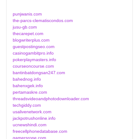
punjwanis.com
the-parcs-clematiscondos.com
jusu-gb.com
thecarepet.com
blogwriterplus.com
guestpostingseo.com
casinogambitpro.info
pokerplaymasters.info
courseoncourse.com
bantinbatdongsan247.com
bahednog.info
bahenxgek.info
pertamaskre.com
threadsvideoandphotodownloader.com
techgiddy.com
usalivenetwork.com
jackpotrushonline.info
ucnewshindi.com
freecellphonedatabase.com
gamersrope.com