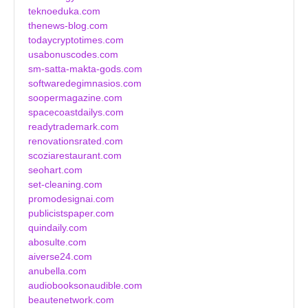
teknoeduka.com
thenews-blog.com
todaycryptotimes.com
usabonuscodes.com
sm-satta-makta-gods.com
softwaredegimnasios.com
soopermagazine.com
spacecoastdailys.com
readytrademark.com
renovationsrated.com
scoziarestaurant.com
seohart.com
set-cleaning.com
promodesignai.com
publicistspaper.com
quindaily.com
abosulte.com
aiverse24.com
anubella.com
audiobooksonaudible.com
beautenetwork.com