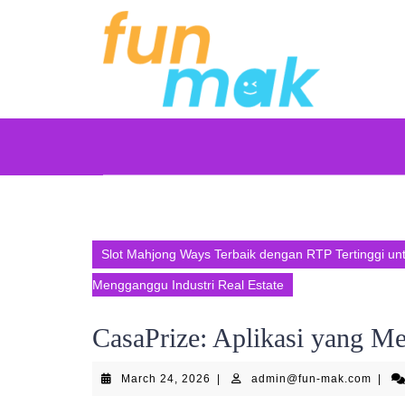
Skip
to
content
Slot Mahjong Ways Terbaik dengan RTP Tertinggi unt
Mengganggu Industri Real Estate
CasaPrize: Aplikasi yang Me
March
admi
March 24, 2026
|
admin@fun-mak.com
|
24,
mak.