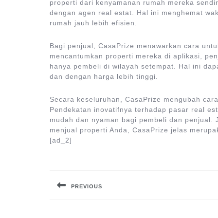
properti dari kenyamanan rumah mereka sendir
dengan agen real estat. Hal ini menghemat wa
rumah jauh lebih efisien.
Bagi penjual, CasaPrize menawarkan cara untu
mencantumkan properti mereka di aplikasi, penj
hanya pembeli di wilayah setempat. Hal ini da
dan dengan harga lebih tinggi.
Secara keseluruhan, CasaPrize mengubah cara 
Pendekatan inovatifnya terhadap pasar real es
mudah dan nyaman bagi pembeli dan penjual. J
menjual properti Anda, CasaPrize jelas merupak
[ad_2]
Post
navigation
PREVIOUS
Previous
post: