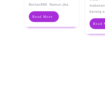
Berlian888. Namun jika
makanan,
barang el
Read
Read More
More
Read 