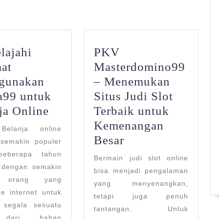
lajahi
PKV
at
Masterdomino99
gunakan
– Menemukan
99 untuk
Situs Judi Slot
Menjelajahi
ja Online
Terbaik untuk
Manfaat
Kemenangan
Belanja online
Menggunakan
PKV
Besar
 semakin populer
Bunga99
Masterdomino99
beberapa tahun
Bermain judi slot online
untuk
–
, dengan semakin
bisa menjadi pengalaman
k orang yang
Belanja
Menemukan
yang menyenangkan,
ke internet untuk
Online
Situs
tetapi juga penuh
 segala sesuatu
tantangan. Untuk
Judi
 dari bahan