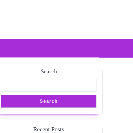
Search
Search
Recent Posts