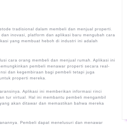
metode tradisional dalam membeli dan menjual properti.
dan inovasi, platform dan aplikasi baru mengubah cara
likasi yang membuat heboh di industri ini adalah
usi cara orang membeli dan menjual rumah. Aplikasi ini
memungkinkan pembeli menawar properti secara real-
ensi dan kegembiraan bagi pembeli tetapi juga
ntuk properti mereka.
ransinya. Aplikasi ini memberikan informasi rinci
dan tur virtual. Hal ini membantu pembeli mengambil
 yang akan ditawar dan memastikan bahwa mereka
manannya. Pembeli dapat menelusuri dan menawar