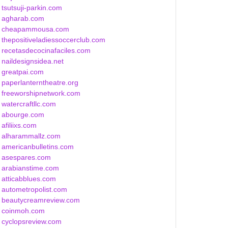
tsutsuji-parkin.com
agharab.com
cheapammousa.com
thepositiveladiessoccerclub.com
recetasdecocinafaciles.com
naildesignsidea.net
greatpai.com
paperlanterntheatre.org
freeworshipnetwork.com
watercraftllc.com
abourge.com
afiliixs.com
alharammallz.com
americanbulletins.com
asespares.com
arabianstime.com
atticabblues.com
autometropolist.com
beautycreamreview.com
coinmoh.com
cyclopsreview.com