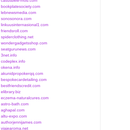
casusbelli-mod.com
bookplatesociety.com
lebnewsmedia.com
sonosonora.com
linkuusinternasional1.com
friendsroll.com
spiderclothing.net
wondergadgetsshop.com
seatgurunews.com
3net.info
codeplex.info
okena.info
akunidpropokerqq.com
bespokecardetailing.com
bestfriendscredit.com
elibrary.biz
eczema-naturalcures.com
astro-bath.com
aghapal.com
altu-expo.com
authorjennijames.com
viajearoma.net