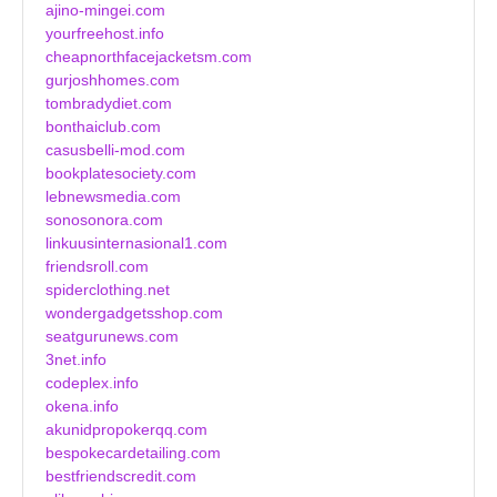
ajino-mingei.com
yourfreehost.info
cheapnorthfacejacketsm.com
gurjoshhomes.com
tombradydiet.com
bonthaiclub.com
casusbelli-mod.com
bookplatesociety.com
lebnewsmedia.com
sonosonora.com
linkuusinternasional1.com
friendsroll.com
spiderclothing.net
wondergadgetsshop.com
seatgurunews.com
3net.info
codeplex.info
okena.info
akunidpropokerqq.com
bespokecardetailing.com
bestfriendscredit.com