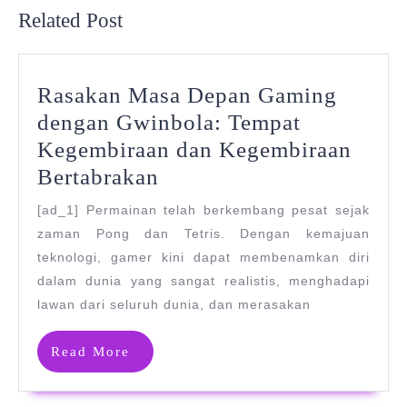
Related Post
Rasakan Masa Depan Gaming
dengan Gwinbola: Tempat
Kegembiraan dan Kegembiraan
Rasakan
Bertabrakan
Masa
[ad_1] Permainan telah berkembang pesat sejak
Depan
zaman Pong dan Tetris. Dengan kemajuan
Gaming
teknologi, gamer kini dapat membenamkan diri
dengan
dalam dunia yang sangat realistis, menghadapi
lawan dari seluruh dunia, dan merasakan
Gwinbola:
Tempat
Read
Read More
Kegembiraan
More
dan