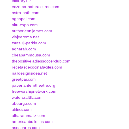
elibrary.biz
eczema-naturalcures.com
astro-bath.com
aghapal.com
altu-expo.com
authorjennijames.com
viajearoma.net
tsutsuji-parkin.com
agharab.com
cheapammousa.com
thepositiveladiessoccerclub.com
recetasdecocinafaciles.com
naildesignsidea.net
greatpai.com
paperlanterntheatre.org
freeworshipnetwork.com
watercraftllc.com
abourge.com
afiliixs.com
alharammallz.com
americanbulletins.com
asespares.com