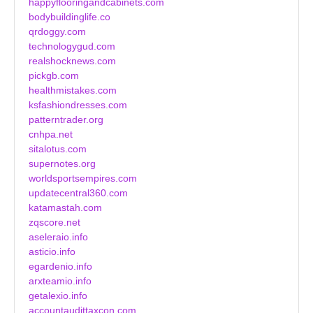
happyflooringandcabinets.com
bodybuildinglife.co
qrdoggy.com
technologygud.com
realshocknews.com
pickgb.com
healthmistakes.com
ksfashiondresses.com
patterntrader.org
cnhpa.net
sitalotus.com
supernotes.org
worldsportsempires.com
updatecentral360.com
katamastah.com
zqscore.net
aseleraio.info
asticio.info
egardenio.info
arxteamio.info
getalexio.info
accountaudittaxcon.com