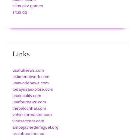
situs pkv games
situs qq
Links
usafullnewz.com
uktimenetwork.com
usaworldnewz.com
todayusaexplore.com
usalocality.com
usafournewz.com
thebalochhal.com
vehicularmaster.com
vibesaccent.com
ampajavierdemiguel.org
brainboosters.co