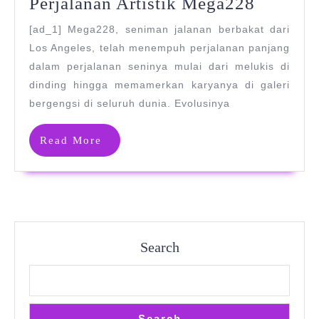
Dari
Perjalanan Artistik Mega228
Dinding
[ad_1] Mega228, seniman jalanan berbakat dari
ke
Los Angeles, telah menempuh perjalanan panjang
Galeri:
dalam perjalanan seninya mulai dari melukis di
Evolusi
dinding hingga memamerkan karyanya di galeri
bergengsi di seluruh dunia. Evolusinya
Perjala
Artistik
Read
Read More
Mega22
More
Search
Search