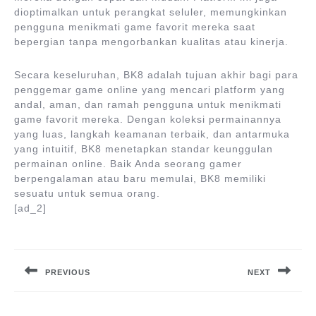
dioptimalkan untuk perangkat seluler, memungkinkan
pengguna menikmati game favorit mereka saat
bepergian tanpa mengorbankan kualitas atau kinerja.
Secara keseluruhan, BK8 adalah tujuan akhir bagi para
penggemar game online yang mencari platform yang
andal, aman, dan ramah pengguna untuk menikmati
game favorit mereka. Dengan koleksi permainannya
yang luas, langkah keamanan terbaik, dan antarmuka
yang intuitif, BK8 menetapkan standar keunggulan
permainan online. Baik Anda seorang gamer
berpengalaman atau baru memulai, BK8 memiliki
sesuatu untuk semua orang.
[ad_2]
Post
navigation
PREVIOUS
NEXT
Previous
Next
post:
post: