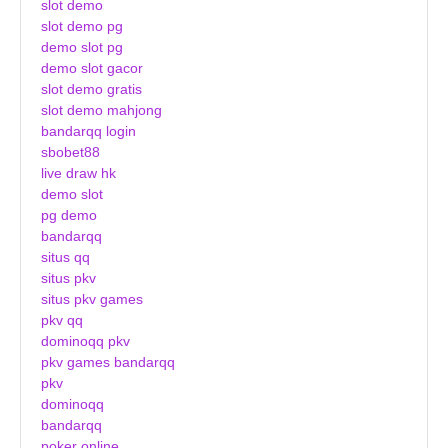
slot demo
slot demo pg
demo slot pg
demo slot gacor
slot demo gratis
slot demo mahjong
bandarqq login
sbobet88
live draw hk
demo slot
pg demo
bandarqq
situs qq
situs pkv
situs pkv games
pkv qq
dominoqq pkv
pkv games bandarqq
pkv
dominoqq
bandarqq
poker online