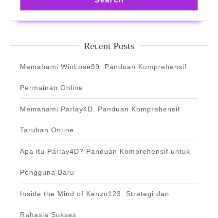
Recent Posts
Memahami WinLose99: Panduan Komprehensif
Permainan Online
Memahami Parlay4D: Panduan Komprehensif
Taruhan Online
Apa itu Parlay4D? Panduan Komprehensif untuk
Pengguna Baru
Inside the Mind of Kenzo123: Strategi dan
Rahasia Sukses