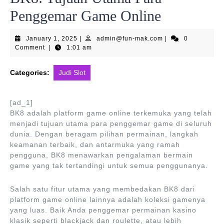
Penggemar Game Online
January
admin@fun-
January 1, 2025
|
admin@fun-mak.com
|
0
1,
mak.com
Comment
|
1:01 am
2025
Categories:
Judi Slot
[ad_1]
BK8 adalah platform game online terkemuka yang telah
menjadi tujuan utama para penggemar game di seluruh
dunia. Dengan beragam pilihan permainan, langkah
keamanan terbaik, dan antarmuka yang ramah
pengguna, BK8 menawarkan pengalaman bermain
game yang tak tertandingi untuk semua penggunanya.
Salah satu fitur utama yang membedakan BK8 dari
platform game online lainnya adalah koleksi gamenya
yang luas. Baik Anda penggemar permainan kasino
klasik seperti blackjack dan roulette, atau lebih