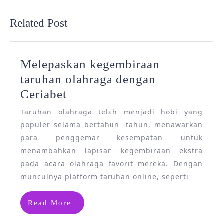
post:
post:
Related Post
Melepaskan kegembiraan
taruhan olahraga dengan
Melepaskan
Ceriabet
kegembiraan
Taruhan olahraga telah menjadi hobi yang
taruhan
populer selama bertahun -tahun, menawarkan
olahraga
para penggemar kesempatan untuk
menambahkan lapisan kegembiraan ekstra
dengan
pada acara olahraga favorit mereka. Dengan
Ceriabet
munculnya platform taruhan online, seperti
Read
Read More
More