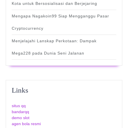
Kota untuk Bersosialisasi dan Berjejaring
Mengapa Nagakoin99 Siap Mengganggu Pasar
Cryptocurrency
Menjelajahi Lanskap Perkotaan: Dampak
Mega228 pada Dunia Seni Jalanan
Links
situs qq
bandarqq
demo slot
agen bola resmi