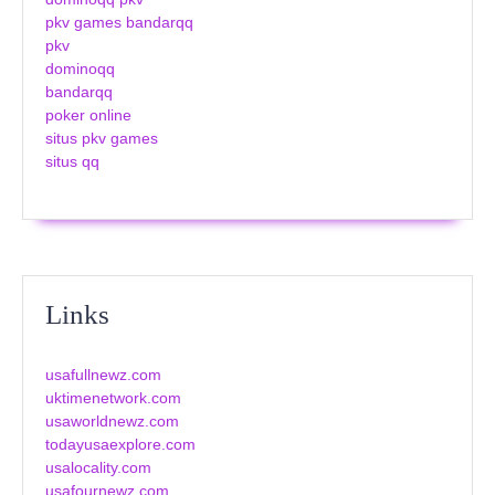
pkv games bandarqq
pkv
dominoqq
bandarqq
poker online
situs pkv games
situs qq
Links
usafullnewz.com
uktimenetwork.com
usaworldnewz.com
todayusaexplore.com
usalocality.com
usafournewz.com