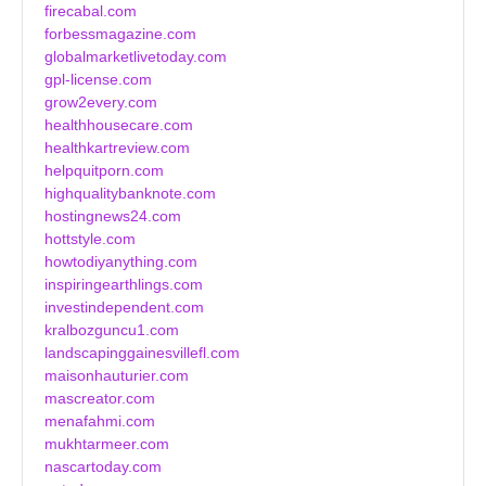
firecabal.com
forbessmagazine.com
globalmarketlivetoday.com
gpl-license.com
grow2every.com
healthhousecare.com
healthkartreview.com
helpquitporn.com
highqualitybanknote.com
hostingnews24.com
hottstyle.com
howtodiyanything.com
inspiringearthlings.com
investindependent.com
kralbozguncu1.com
landscapinggainesvillefl.com
maisonhauturier.com
mascreator.com
menafahmi.com
mukhtarmeer.com
nascartoday.com