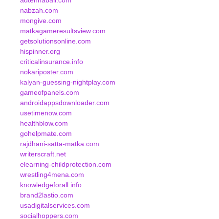
adtennaball.com
nabzah.com
mongive.com
matkagameresultsview.com
getsolutionsonline.com
hispinner.org
criticalinsurance.info
nokariposter.com
kalyan-guessing-nightplay.com
gameofpanels.com
androidappsdownloader.com
usetimenow.com
healthblow.com
gohelpmate.com
rajdhani-satta-matka.com
writerscraft.net
elearning-childprotection.com
wrestling4mena.com
knowledgeforall.info
brand2lastio.com
usadigitalservices.com
socialhoppers.com