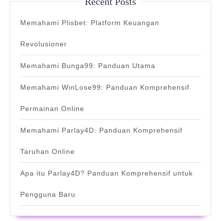
Recent Posts
Memahami Plisbet: Platform Keuangan
Revolusioner
Memahami Bunga99: Panduan Utama
Memahami WinLose99: Panduan Komprehensif
Permainan Online
Memahami Parlay4D: Panduan Komprehensif
Taruhan Online
Apa itu Parlay4D? Panduan Komprehensif untuk
Pengguna Baru