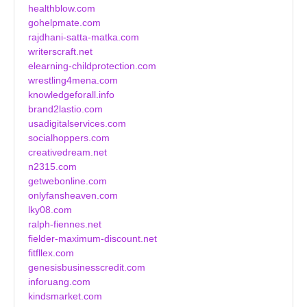
healthblow.com
gohelpmate.com
rajdhani-satta-matka.com
writerscraft.net
elearning-childprotection.com
wrestling4mena.com
knowledgeforall.info
brand2lastio.com
usadigitalservices.com
socialhoppers.com
creativedream.net
n2315.com
getwebonline.com
onlyfansheaven.com
lky08.com
ralph-fiennes.net
fielder-maximum-discount.net
fitfllex.com
genesisbusinesscredit.com
inforuang.com
kindsmarket.com