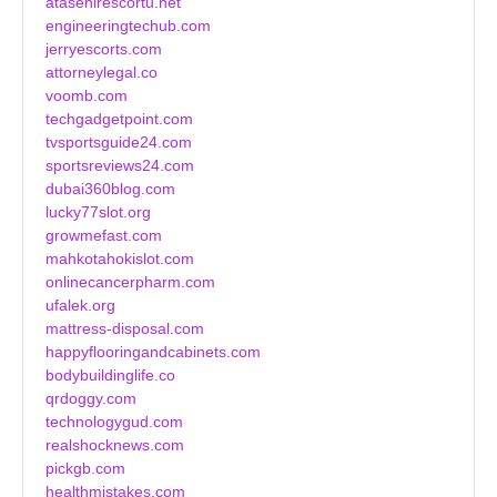
atasehirescortu.net
engineeringtechub.com
jerryescorts.com
attorneylegal.co
voomb.com
techgadgetpoint.com
tvsportsguide24.com
sportsreviews24.com
dubai360blog.com
lucky77slot.org
growmefast.com
mahkotahokislot.com
onlinecancerpharm.com
ufalek.org
mattress-disposal.com
happyflooringandcabinets.com
bodybuildinglife.co
qrdoggy.com
technologygud.com
realshocknews.com
pickgb.com
healthmistakes.com