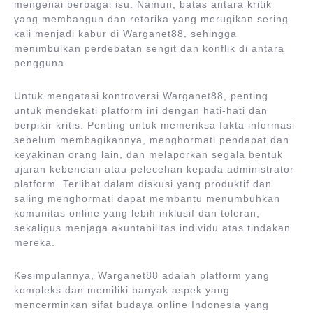
mengenai berbagai isu. Namun, batas antara kritik
yang membangun dan retorika yang merugikan sering
kali menjadi kabur di Warganet88, sehingga
menimbulkan perdebatan sengit dan konflik di antara
pengguna.
Untuk mengatasi kontroversi Warganet88, penting
untuk mendekati platform ini dengan hati-hati dan
berpikir kritis. Penting untuk memeriksa fakta informasi
sebelum membagikannya, menghormati pendapat dan
keyakinan orang lain, dan melaporkan segala bentuk
ujaran kebencian atau pelecehan kepada administrator
platform. Terlibat dalam diskusi yang produktif dan
saling menghormati dapat membantu menumbuhkan
komunitas online yang lebih inklusif dan toleran,
sekaligus menjaga akuntabilitas individu atas tindakan
mereka.
Kesimpulannya, Warganet88 adalah platform yang
kompleks dan memiliki banyak aspek yang
mencerminkan sifat budaya online Indonesia yang