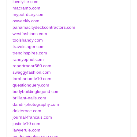
luvelylife.com
macramb.com
mypet-diary.com
oxweekly.com
panamacitydeckcontractors.com
westfashions.com
toolshandy.com
travelstager.com
trendinspires.com
rannyephul.com
reportradar360.com
swaggyfashion.com
taraftariumtv10.com
questionquery.com
bodybuildinglegend.com
brilliant-nails.com
dandr-photography.com
dokteroce.com
journal-francais.com
justintv10.com
lawyerule.com
mediamingleseaco.com