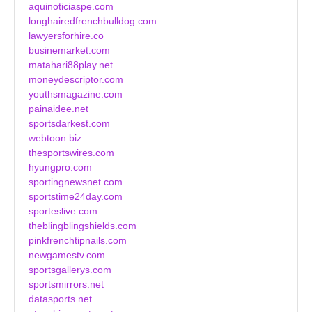
aquinoticiaspe.com
longhairedfrenchbulldog.com
lawyersforhire.co
businemarket.com
matahari88play.net
moneydescriptor.com
youthsmagazine.com
painaidee.net
sportsdarkest.com
webtoon.biz
thesportswires.com
hyungpro.com
sportingnewsnet.com
sportstime24day.com
sporteslive.com
theblingblingshields.com
pinkfrenchtipnails.com
newgamestv.com
sportsgallerys.com
sportsmirrors.net
datasports.net