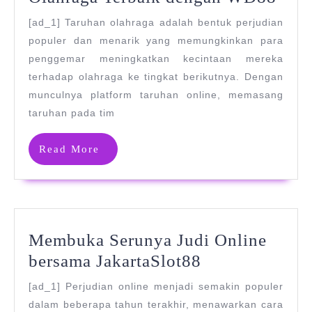
Sens
[ad_1] Taruhan olahraga adalah bentuk perjudian
Taru
populer dan menarik yang memungkinkan para
Olah
penggemar meningkatkan kecintaan mereka
Terb
terhadap olahraga ke tingkat berikutnya. Dengan
munculnya platform taruhan online, memasang
den
taruhan pada tim
WD
Read
Read More
More
Membuka Serunya Judi Online
Membuka
bersama JakartaSlot88
Serunya
[ad_1] Perjudian online menjadi semakin populer
Judi
dalam beberapa tahun terakhir, menawarkan cara