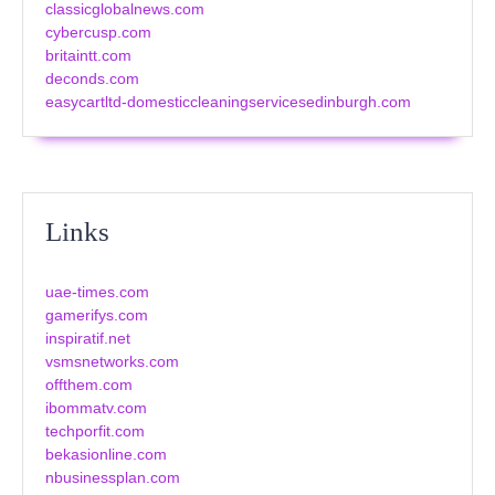
classicglobalnews.com
cybercusp.com
britaintt.com
deconds.com
easycartltd-domesticcleaningservicesedinburgh.com
Links
uae-times.com
gamerifys.com
inspiratif.net
vsmsnetworks.com
offthem.com
ibommatv.com
techporfit.com
bekasionline.com
nbusinessplan.com