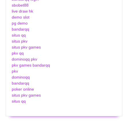
sbobet88
live draw hk
demo slot
pg demo
bandarqq
situs qq
situs pkv
situs pkv games
pkv qq
dominoqq pkv
pkv games bandarqq
pkv
dominoqq
bandarqq
poker online
situs pkv games
situs qq