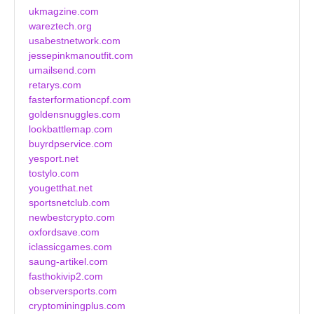
ukmagzine.com
wareztech.org
usabestnetwork.com
jessepinkmanoutfit.com
umailsend.com
retarys.com
fasterformationcpf.com
goldensnuggles.com
lookbattlemap.com
buyrdpservice.com
yesport.net
tostylo.com
yougetthat.net
sportsnetclub.com
newbestcrypto.com
oxfordsave.com
iclassicgames.com
saung-artikel.com
fasthokivip2.com
observersports.com
cryptominingplus.com