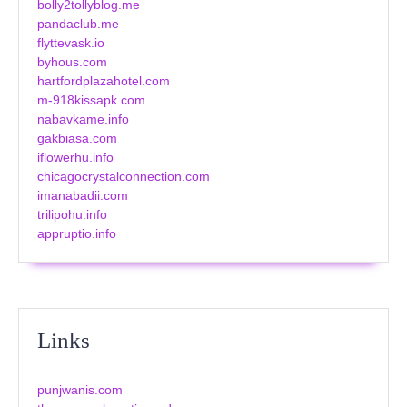
bolly2tollyblog.me
pandaclub.me
flyttevask.io
byhous.com
hartfordplazahotel.com
m-918kissapk.com
nabavkame.info
gakbiasa.com
iflowerhu.info
chicagocrystalconnection.com
imanabadii.com
trilipohu.info
appruptio.info
Links
punjwanis.com