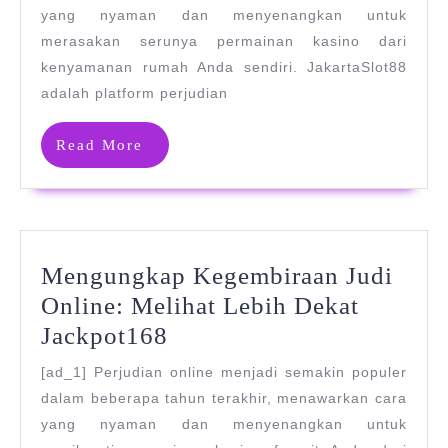
Online
yang nyaman dan menyenangkan untuk
bersama
merasakan serunya permainan kasino dari
kenyamanan rumah Anda sendiri. JakartaSlot88
JakartaSlot88
adalah platform perjudian
Read
Read More
More
Mengungkap Kegembiraan Judi
Online: Melihat Lebih Dekat
Mengungkap
Jackpot168
Kegembiraan
[ad_1] Perjudian online menjadi semakin populer
Judi
dalam beberapa tahun terakhir, menawarkan cara
Online:
yang nyaman dan menyenangkan untuk