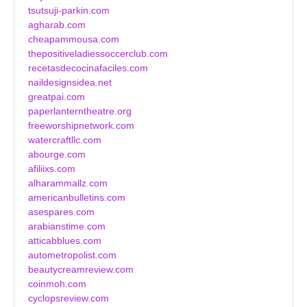
tsutsuji-parkin.com
agharab.com
cheapammousa.com
thepositiveladiessoccerclub.com
recetasdecocinafaciles.com
naildesignsidea.net
greatpai.com
paperlanterntheatre.org
freeworshipnetwork.com
watercraftllc.com
abourge.com
afiliixs.com
alharammallz.com
americanbulletins.com
asespares.com
arabianstime.com
atticabblues.com
autometropolist.com
beautycreamreview.com
coinmoh.com
cyclopsreview.com