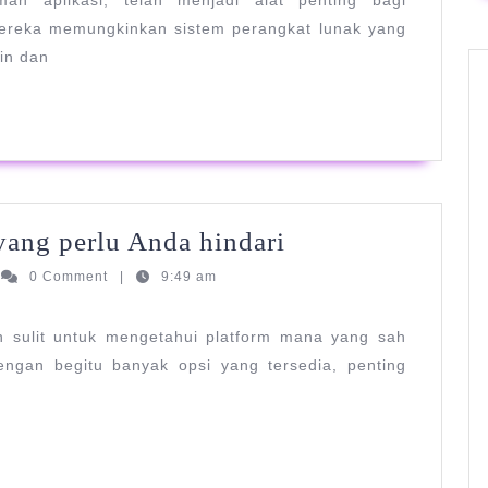
an aplikasi, telah menjadi alat penting bagi
 Mereka memungkinkan sistem perangkat lunak yang
in dan
ensif
ang
Badak188:
yang perlu Anda hindari
Platform
in@fun-
0 Comment
|
9:49 am
.com
online
yang
in sulit untuk mengetahui platform mana yang sah
gan begitu banyak opsi yang tersedia, penting
perlu
Anda
hindari