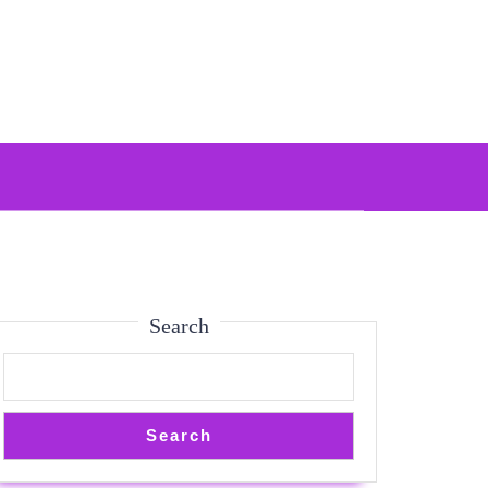
Search
Search