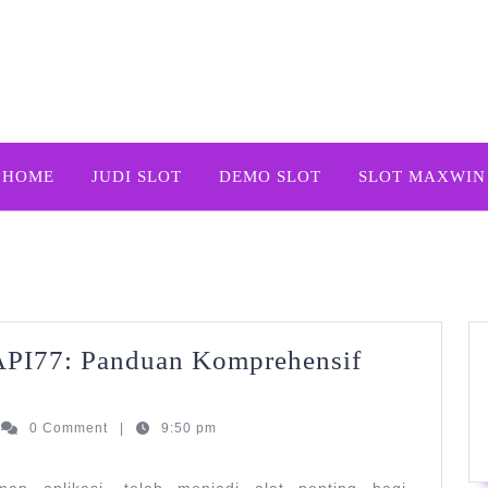
HOME
JUDI SLOT
DEMO SLOT
SLOT MAXWIN
PI77: Panduan Komprehensif
a
in@fun-
0 Comment
|
9:50 pm
.com
n