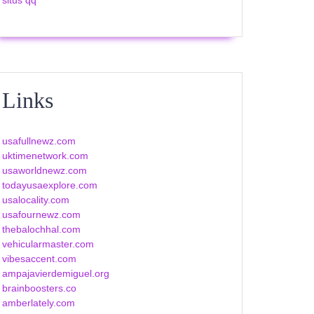
situs qq
Links
usafullnewz.com
uktimenetwork.com
usaworldnewz.com
todayusaexplore.com
usalocality.com
usafournewz.com
thebalochhal.com
vehicularmaster.com
vibesaccent.com
ampajavierdemiguel.org
brainboosters.co
amberlately.com