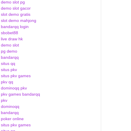
demo slot pg
demo slot gacor
slot demo gratis
slot demo mahjong
bandarqq login
sbobet88
live draw hk
demo slot
pg demo
bandarqq
situs qq
situs pkv
situs pkv games
pkv qq
dominoqq pkv
pkv games bandarqq
pkv
dominoqq
bandarqq
poker online
situs pkv games