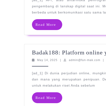
API77:
[ad_1] API, atau antarmuka pemrogram
pengembang di lanskap digital saat ini.
Panduan
berbeda untuk berkomunikasi satu sama la
Kompreh
untuk
Read
Read More
Pengemb
More
Badak188: Platform online 
May
adm
May 14, 2025
|
admin@fun-mak.com
|
14,
mak
2025
[ad_1] Di dunia perjudian online, mungk
dan mana yang merupakan penipuan. Den
untuk melakukan riset Anda sebelum
Read
Read More
More