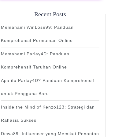
Recent Posts
Memahami WinLose99: Panduan
Komprehensif Permainan Online
Memahami Parlay4D: Panduan
Komprehensif Taruhan Online
Apa itu Parlay4D? Panduan Komprehensif
untuk Pengguna Baru
Inside the Mind of Kenzo123: Strategi dan
Rahasia Sukses
Dewa89: Influencer yang Memikat Penonton