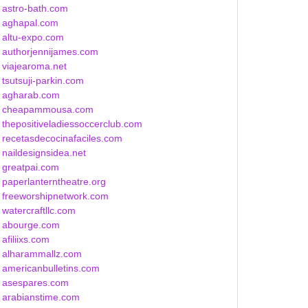
astro-bath.com
aghapal.com
altu-expo.com
authorjennijames.com
viajearoma.net
tsutsuji-parkin.com
agharab.com
cheapammousa.com
thepositiveladiessoccerclub.com
recetasdecocinafaciles.com
naildesignsidea.net
greatpai.com
paperlanterntheatre.org
freeworshipnetwork.com
watercraftllc.com
abourge.com
afiliixs.com
alharammallz.com
americanbulletins.com
asespares.com
arabianstime.com