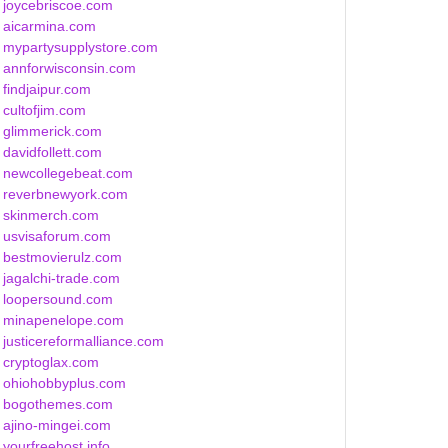
joycebriscoe.com
aicarmina.com
mypartysupplystore.com
annforwisconsin.com
findjaipur.com
cultofjim.com
glimmerick.com
davidfollett.com
newcollegebeat.com
reverbnewyork.com
skinmerch.com
usvisaforum.com
bestmovierulz.com
jagalchi-trade.com
loopersound.com
minapenelope.com
justicereformalliance.com
cryptoglax.com
ohiohobbyplus.com
bogothemes.com
ajino-mingei.com
yourfreehost.info