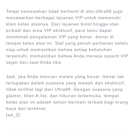
Tetapi kemewahan tidak berhenti di situ-Ultra88 juga
menawarkan berbagai layanan VIP untuk memenuhi
klien kelas atasnya. Dari layanan botol hingga stan
pribadi dan area VIP eksklusif, para tamu dapat
menikmati pengalaman VIP yang benar -benar di
tempat kelas atas ini. Staf yang penuh perhatian selalu
siap untuk memastikan bahwa setiap kebutuhan
terpenuhi, memastikan bahwa Anda merasa seperti VIP
sejati dari saat Anda tiba.
Jadi, jika Anda mencari malam yang benar -benar tak
terlupakan dalam suasana yang mewah dan eksklusif,
tidak terlihat lagi dari Ultra88. Dengan suasana yang
glamor, klien A-list, dan hiburan terkemuka, tempat
kelas atas ini adalah taman bermain terbaik bagi orang
kaya dan terkenal.
[ad_2]
Post