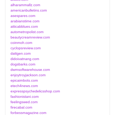
alharammallz.com
americanbulletins.com
asespares.com
arabianstime.com
atticabblues.com
autometropolist.com
beautycreamreview.com
coinmoh.com
cyclopsreview.com
dattgen.com
didoivatnang.com
dogsbarks.com
dwmsoftwarehouse.com
enjoytroyjackson.com
epicaimbots.com
etech4news.com
expresspsychedelicsshop.com
fashionistani.com
feelingswed.com
firecabal.com
forbessmagazine.com