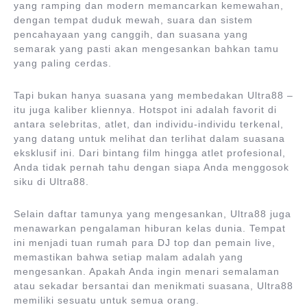
yang ramping dan modern memancarkan kemewahan,
dengan tempat duduk mewah, suara dan sistem
pencahayaan yang canggih, dan suasana yang
semarak yang pasti akan mengesankan bahkan tamu
yang paling cerdas.
Tapi bukan hanya suasana yang membedakan Ultra88 –
itu juga kaliber kliennya. Hotspot ini adalah favorit di
antara selebritas, atlet, dan individu-individu terkenal,
yang datang untuk melihat dan terlihat dalam suasana
eksklusif ini. Dari bintang film hingga atlet profesional,
Anda tidak pernah tahu dengan siapa Anda menggosok
siku di Ultra88.
Selain daftar tamunya yang mengesankan, Ultra88 juga
menawarkan pengalaman hiburan kelas dunia. Tempat
ini menjadi tuan rumah para DJ top dan pemain live,
memastikan bahwa setiap malam adalah yang
mengesankan. Apakah Anda ingin menari semalaman
atau sekadar bersantai dan menikmati suasana, Ultra88
memiliki sesuatu untuk semua orang.