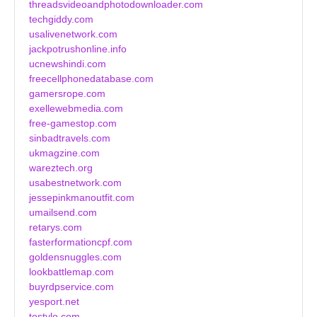
threadsvideoandphotodownloader.com
techgiddy.com
usalivenetwork.com
jackpotrushonline.info
ucnewshindi.com
freecellphonedatabase.com
gamersrope.com
exellewebmedia.com
free-gamestop.com
sinbadtravels.com
ukmagzine.com
wareztech.org
usabestnetwork.com
jessepinkmanoutfit.com
umailsend.com
retarys.com
fasterformationcpf.com
goldensnuggles.com
lookbattlemap.com
buyrdpservice.com
yesport.net
tostylo.com