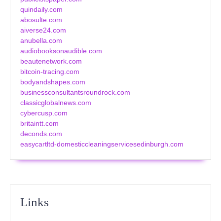
quindaily.com
abosulte.com
aiverse24.com
anubella.com
audiobooksonaudible.com
beautenetwork.com
bitcoin-tracing.com
bodyandshapes.com
businessconsultantsroundrock.com
classicglobalnews.com
cybercusp.com
britaintt.com
deconds.com
easycartltd-domesticcleaningservicesedinburgh.com
Links