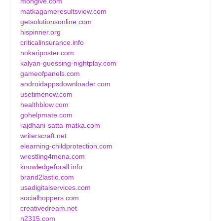
mongive.com
matkagameresultsview.com
getsolutionsonline.com
hispinner.org
criticalinsurance.info
nokariposter.com
kalyan-guessing-nightplay.com
gameofpanels.com
androidappsdownloader.com
usetimenow.com
healthblow.com
gohelpmate.com
rajdhani-satta-matka.com
writerscraft.net
elearning-childprotection.com
wrestling4mena.com
knowledgeforall.info
brand2lastio.com
usadigitalservices.com
socialhoppers.com
creativedream.net
n2315.com