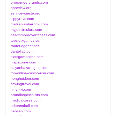
progameofbrands.com
qbreview.org
servicewueste.org
zippyrevs.com
matkanumbernow.com
myjobcirculars.com
healthmoreoverfitness.com
topslotxgames.com
routerloggnet.net
dantella6.com
slotsgamesone.com
hispinzone.com
kalyanbazarnights.com
top-online-casino-usa.com
honghuidoor.com
flowingtravel.com
nineniki.com
brandiospecialists.com
medicalcare7.com
adtennaball.com
nabzah.com