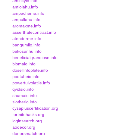
aminityio.info
amiolahu.info
ampacheme.info
ampullahu.info
aromaxme.info
asserthatecontrast.info
atenderme.info
bangumiio.info
bekosunhu.info
beneficialgrandiose.info
blomaio.info
dosellinfoplete.info
podtubeio.info
powerfulvolatile.info
qvidsio.info
shumaio.info
slotherio.info
cysapluscertification.org
fortnitehacks.org
loginsearch.org
aodecor.org
donorsmatch.org