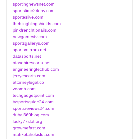
sportingnewsnet.com
sportstime24day.com
sporteslive.com
theblingblingshields.com
pinkfrenchtipnails.com
newgamestv.com
sportsgallerys.com
sportsmirrors.net
datasports.net
atasehirescortu.net
engineeringtechub.com
jerryescorts.com
attorneylegal.co
voomb.com
techgadgetpoint.com
tvsportsguide24.com
sportsreviews24.com
dubai360blog.com
lucky77slot.org
growmefast.com
mahkotahokislot.com