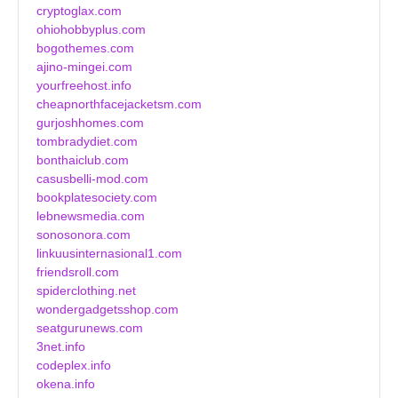
cryptoglax.com
ohiohobbyplus.com
bogothemes.com
ajino-mingei.com
yourfreehost.info
cheapnorthfacejacketsm.com
gurjoshhomes.com
tombradydiet.com
bonthaiclub.com
casusbelli-mod.com
bookplatesociety.com
lebnewsmedia.com
sonosonora.com
linkuusinternasional1.com
friendsroll.com
spiderclothing.net
wondergadgetsshop.com
seatgurunews.com
3net.info
codeplex.info
okena.info