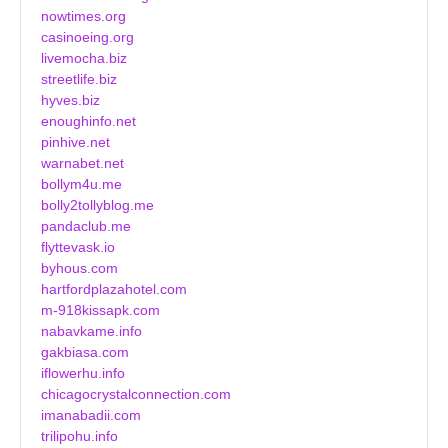
nowtimes.org
casinoeing.org
livemocha.biz
streetlife.biz
hyves.biz
enoughinfo.net
pinhive.net
warnabet.net
bollym4u.me
bolly2tollyblog.me
pandaclub.me
flyttevask.io
byhous.com
hartfordplazahotel.com
m-918kissapk.com
nabavkame.info
gakbiasa.com
iflowerhu.info
chicagocrystalconnection.com
imanabadii.com
trilipohu.info