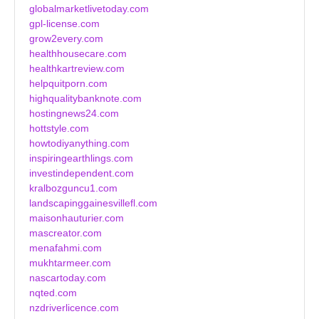
globalmarketlivetoday.com
gpl-license.com
grow2every.com
healthhousecare.com
healthkartreview.com
helpquitporn.com
highqualitybanknote.com
hostingnews24.com
hottstyle.com
howtodiyanything.com
inspiringearthlings.com
investindependent.com
kralbozguncu1.com
landscapinggainesvillefl.com
maisonhauturier.com
mascreator.com
menafahmi.com
mukhtarmeer.com
nascartoday.com
nqted.com
nzdriverlicence.com