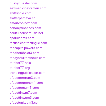
quirkyquester.com
sexmedicineformen.com
shiftripple.com
slotterpercaya.co
smartcoolbox.com
sohanjitfinances.com
soulfulhousemusic.net
sparklooms.com
tacticalcontractingllc.com
thecapitalpowers.com
tobabet88slot3.com
todayscurrentnews.com
totobet77.asia
totobet77.org
trendingpublication.com
ufabettererum3.com
ufabettermentm4.com
ufabettersum7.com
ufabettinwm7.com
ufabettinwum3.com
ufabetunitedm3.com