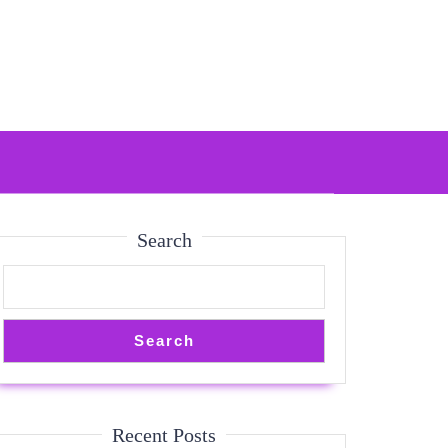
Search
Search
Recent Posts