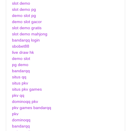
slot demo
slot demo pg
demo slot pg
demo slot gacor
slot demo gratis
slot demo mahjong
bandarqq login
sbobet88
live draw hk
demo slot
pg demo
bandarqq
situs qq
situs pkv
situs pkv games
pkv qq
dominoqq pkv
pkv games bandarqq
pkv
dominoqq
bandarqq