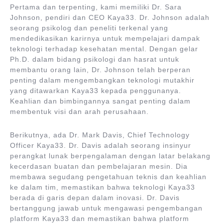
Pertama dan terpenting, kami memiliki Dr. Sara
Johnson, pendiri dan CEO Kaya33. Dr. Johnson adalah
seorang psikolog dan peneliti terkenal yang
mendedikasikan karirnya untuk mempelajari dampak
teknologi terhadap kesehatan mental. Dengan gelar
Ph.D. dalam bidang psikologi dan hasrat untuk
membantu orang lain, Dr. Johnson telah berperan
penting dalam mengembangkan teknologi mutakhir
yang ditawarkan Kaya33 kepada penggunanya.
Keahlian dan bimbingannya sangat penting dalam
membentuk visi dan arah perusahaan.
Berikutnya, ada Dr. Mark Davis, Chief Technology
Officer Kaya33. Dr. Davis adalah seorang insinyur
perangkat lunak berpengalaman dengan latar belakang
kecerdasan buatan dan pembelajaran mesin. Dia
membawa segudang pengetahuan teknis dan keahlian
ke dalam tim, memastikan bahwa teknologi Kaya33
berada di garis depan dalam inovasi. Dr. Davis
bertanggung jawab untuk mengawasi pengembangan
platform Kaya33 dan memastikan bahwa platform