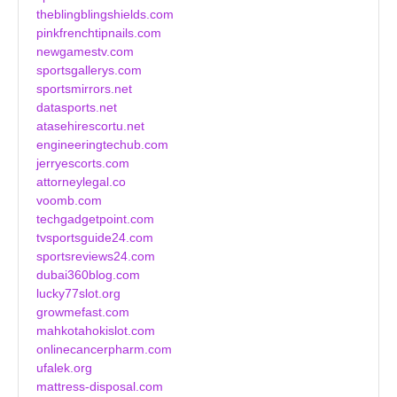
theblingblingshields.com
pinkfrenchtipnails.com
newgamestv.com
sportsgallerys.com
sportsmirrors.net
datasports.net
atasehirescortu.net
engineeringtechub.com
jerryescorts.com
attorneylegal.co
voomb.com
techgadgetpoint.com
tvsportsguide24.com
sportsreviews24.com
dubai360blog.com
lucky77slot.org
growmefast.com
mahkotahokislot.com
onlinecancerpharm.com
ufalek.org
mattress-disposal.com