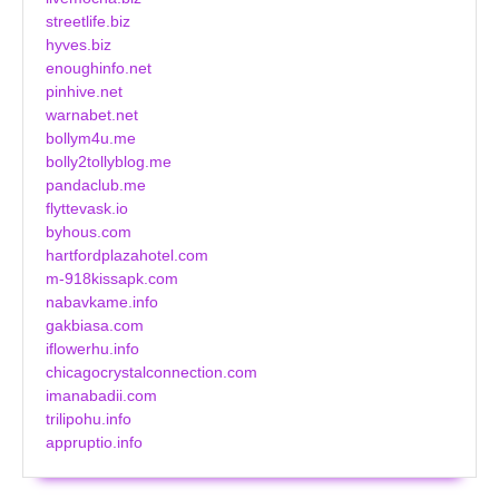
streetlife.biz
hyves.biz
enoughinfo.net
pinhive.net
warnabet.net
bollym4u.me
bolly2tollyblog.me
pandaclub.me
flyttevask.io
byhous.com
hartfordplazahotel.com
m-918kissapk.com
nabavkame.info
gakbiasa.com
iflowerhu.info
chicagocrystalconnection.com
imanabadii.com
trilipohu.info
appruptio.info