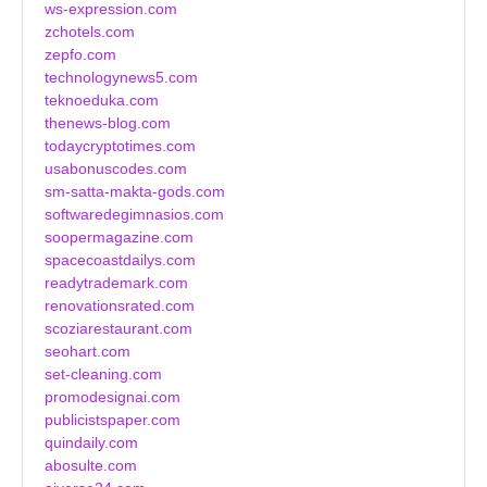
ws-expression.com
zchotels.com
zepfo.com
technologynews5.com
teknoeduka.com
thenews-blog.com
todaycryptotimes.com
usabonuscodes.com
sm-satta-makta-gods.com
softwaredegimnasios.com
soopermagazine.com
spacecoastdailys.com
readytrademark.com
renovationsrated.com
scoziarestaurant.com
seohart.com
set-cleaning.com
promodesignai.com
publicistspaper.com
quindaily.com
abosulte.com