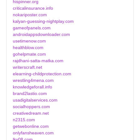
hispinner.org
criticalinsurance.info
nokariposter.com
kalyan-guessing-nightplay.com
gameofpanels.com
androidappsdownloader.com
usetimenow.com
healthblow.com
gohelpmate.com
rajdhani-satta-matka.com
writerscraft.net
elearning-childprotection.com
wrestling4mena.com
knowledgeforall.info
brand2lastio.com
usadigitalservices.com
socialhoppers.com
creativedream.net
n2315.com
getwebonline.com
onlyfansheaven.com
lky08.com