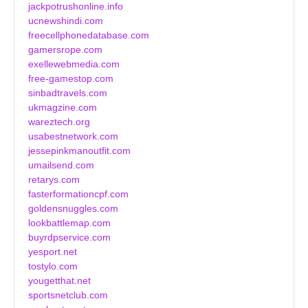
jackpotrushonline.info
ucnewshindi.com
freecellphonedatabase.com
gamersrope.com
exellewebmedia.com
free-gamestop.com
sinbadtravels.com
ukmagzine.com
wareztech.org
usabestnetwork.com
jessepinkmanoutfit.com
umailsend.com
retarys.com
fasterformationcpf.com
goldensnuggles.com
lookbattlemap.com
buyrdpservice.com
yesport.net
tostylo.com
yougetthat.net
sportsnetclub.com