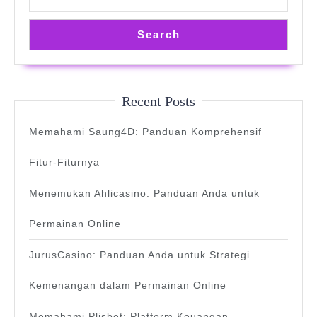
Search
Recent Posts
Memahami Saung4D: Panduan Komprehensif
Fitur-Fiturnya
Menemukan Ahlicasino: Panduan Anda untuk
Permainan Online
JurusCasino: Panduan Anda untuk Strategi
Kemenangan dalam Permainan Online
Memahami Plisbet: Platform Keuangan