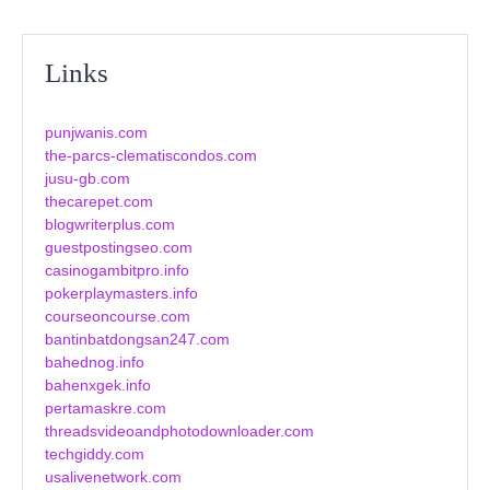
Links
punjwanis.com
the-parcs-clematiscondos.com
jusu-gb.com
thecarepet.com
blogwriterplus.com
guestpostingseo.com
casinogambitpro.info
pokerplaymasters.info
courseoncourse.com
bantinbatdongsan247.com
bahednog.info
bahenxgek.info
pertamaskre.com
threadsvideoandphotodownloader.com
techgiddy.com
usalivenetwork.com