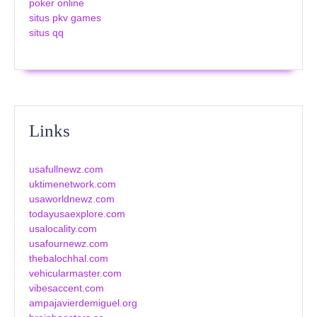
poker online
situs pkv games
situs qq
Links
usafullnewz.com
uktimenetwork.com
usaworldnewz.com
todayusaexplore.com
usalocality.com
usafournewz.com
thebalochhal.com
vehicularmaster.com
vibesaccent.com
ampajavierdemiguel.org