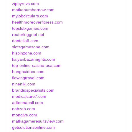
zippyrevs.com
matkanumbernow.com
myjobcirculars.com
healthmoreoverfitness.com
topslotxgames.com
routerloggnet.net
dantella6.com
slotsgamesone.com
hispinzone.com
kalyanbazarnights.com
top-online-casino-usa.com
honghuidoor.com
flowingtravel.com
nineniki.com
brandiospecialists.com
medicalcare7.com
adtennaball.com
nabzah.com
mongive.com
matkagameresultsview.com
getsolutionsonline.com