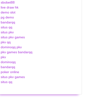
sbobet88
live draw hk
demo slot
pg demo
bandarqq
situs qq
situs pkv
situs pkv games
pkv qq
dominoqq pkv
pkv games bandarqq
pkv
dominoqq
bandarqq
poker online
situs pkv games
situs qq