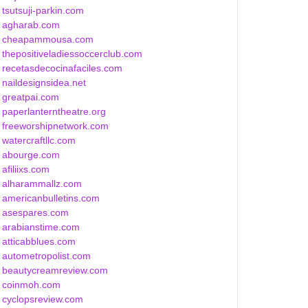
tsutsuji-parkin.com
agharab.com
cheapammousa.com
thepositiveladiessoccerclub.com
recetasdecocinafaciles.com
naildesignsidea.net
greatpai.com
paperlanterntheatre.org
freeworshipnetwork.com
watercraftllc.com
abourge.com
afiliixs.com
alharammallz.com
americanbulletins.com
asespares.com
arabianstime.com
atticabblues.com
autometropolist.com
beautycreamreview.com
coinmoh.com
cyclopsreview.com