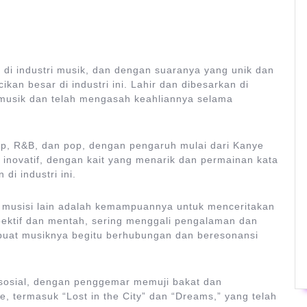
 di industri musik, dan dengan suaranya yang unik dan
kan besar di industri ini. Lahir dan dibesarkan di
k musik dan telah mengasah keahliannya selama
p, R&B, dan pop, dengan pengaruh mulai dari Kanye
inovatif, dengan kait yang menarik dan permainan kata
di industri ini.
 musisi lain adalah kemampuannya untuk menceritakan
spektif dan mentah, sering menggali pengalaman dan
buat musiknya begitu berhubungan dan beresonansi
 sosial, dengan penggemar memuji bakat dan
gle, termasuk “Lost in the City” dan “Dreams,” yang telah