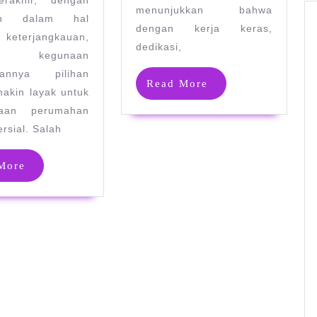
Melihat
menunjukkan bahwa
an dalam hal
Lebih
dengan kerja keras,
i, keterjangkauan,
Dekat
dedikasi,
kegunaan
Kemajuan
kannya pilihan
Read
Read More
Teknologi
akin layak untuk
More
Tenaga
naan perumahan
Surya
rsial. Salah
Read
More
More