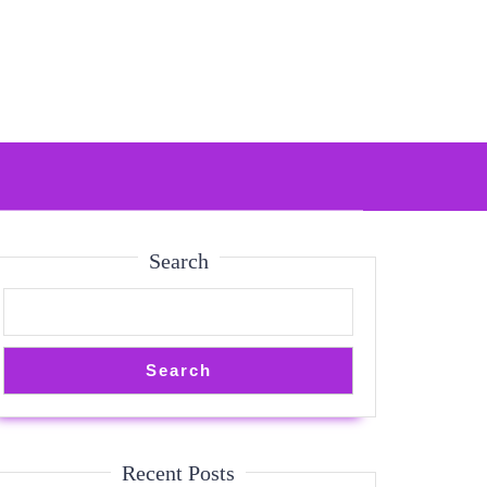
Search
Search
Recent Posts