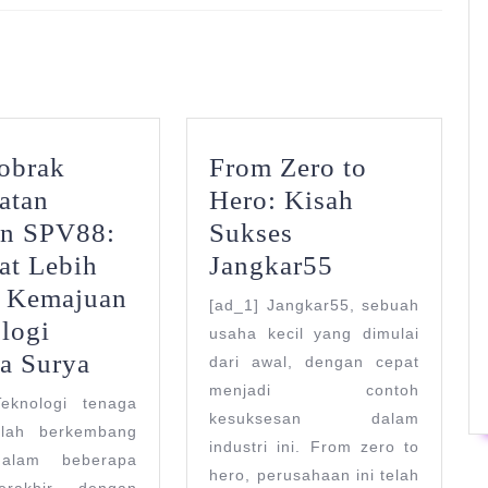
Next
post:
obrak
From Zero to
atan
Hero: Kisah
n SPV88:
Sukses
From
at Lebih
Jangkar55
Zero
 Kemajuan
[ad_1] Jangkar55, sebuah
to
logi
usaha kecil yang dimulai
Mendobrak
Hero:
a Surya
dari awal, dengan cepat
Hambatan
Kisah
menjadi contoh
Teknologi tenaga
kesuksesan dalam
dengan
Sukses
elah berkembang
industri ini. From zero to
SPV88:
Jangkar55
dalam beberapa
hero, perusahaan ini telah
erakhir, dengan