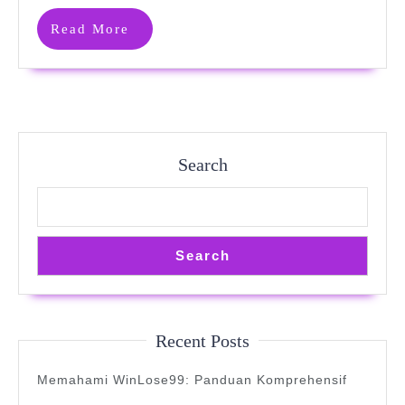
Read
Read More
More
Search
Search
Recent Posts
Memahami WinLose99: Panduan Komprehensif