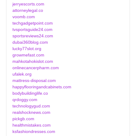
jerryescorts.com
attorneylegal.co
voomb.com
techgadgetpoint.com
tvsportsguide24.com
sportsreviews24.com
dubai360blog.com
lucky77slot.org
growmefast.com
mahkotahokislot.com
onlinecancerpharm.com
ufalek.org
mattress-disposal.com
happyflooringandcabinets.com
bodybuildinglife.co
qrdoggy.com
technologygud.com
realshocknews.com
pickgb.com
healthmistakes.com
ksfashiondresses.com