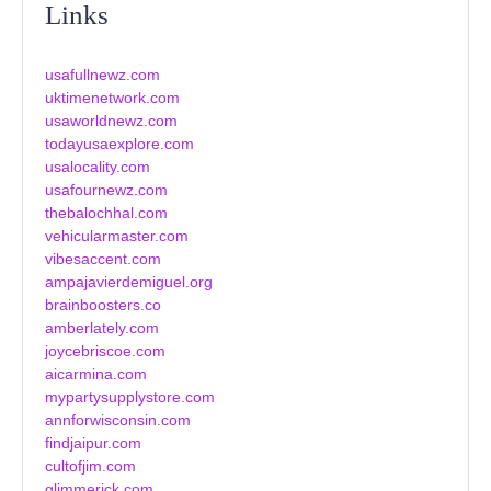
Links
usafullnewz.com
uktimenetwork.com
usaworldnewz.com
todayusaexplore.com
usalocality.com
usafournewz.com
thebalochhal.com
vehicularmaster.com
vibesaccent.com
ampajavierdemiguel.org
brainboosters.co
amberlately.com
joycebriscoe.com
aicarmina.com
mypartysupplystore.com
annforwisconsin.com
findjaipur.com
cultofjim.com
glimmerick.com