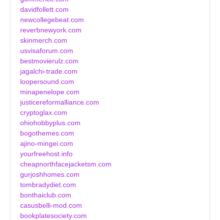
davidfollett.com
newcollegebeat.com
reverbnewyork.com
skinmerch.com
usvisaforum.com
bestmovierulz.com
jagalchi-trade.com
loopersound.com
minapenelope.com
justicereformalliance.com
cryptoglax.com
ohiohobbyplus.com
bogothemes.com
ajino-mingei.com
yourfreehost.info
cheapnorthfacejacketsm.com
gurjoshhomes.com
tombradydiet.com
bonthaiclub.com
casusbelli-mod.com
bookplatesociety.com