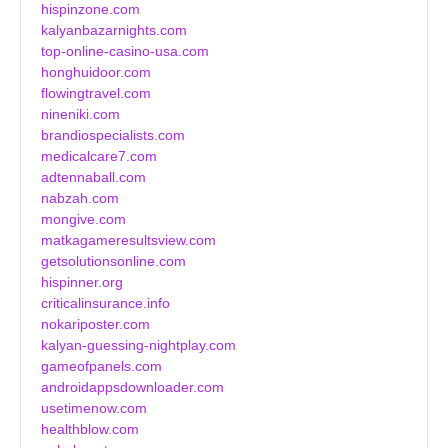
hispinzone.com
kalyanbazarnights.com
top-online-casino-usa.com
honghuidoor.com
flowingtravel.com
nineniki.com
brandiospecialists.com
medicalcare7.com
adtennaball.com
nabzah.com
mongive.com
matkagameresultsview.com
getsolutionsonline.com
hispinner.org
criticalinsurance.info
nokariposter.com
kalyan-guessing-nightplay.com
gameofpanels.com
androidappsdownloader.com
usetimenow.com
healthblow.com