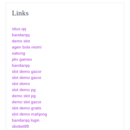
Links
situs qq
bandarqq
demo slot
agen bola resmi
sakong
pkv games
bandarqq
slot demo gacor
slot demo gacor
slot demo
slot demo pg
demo slot pg
demo slot gacor
slot demo gratis
slot demo mahjong
bandarqq login
sbobet88