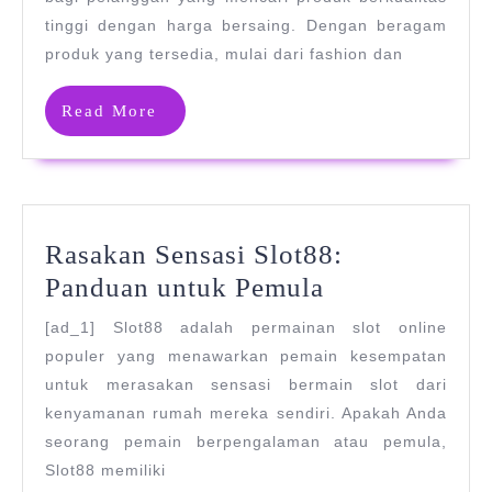
Sekilas
tinggi dengan harga bersaing. Dengan beragam
produk yang tersedia, mulai dari fashion dan
Tentang
Pasar
Read
Read More
Online
More
Populer
Rasakan Sensasi Slot88:
Rasakan
Panduan untuk Pemula
Sensasi
[ad_1] Slot88 adalah permainan slot online
Slot88:
populer yang menawarkan pemain kesempatan
Panduan
untuk merasakan sensasi bermain slot dari
untuk
kenyamanan rumah mereka sendiri. Apakah Anda
seorang pemain berpengalaman atau pemula,
Pemula
Slot88 memiliki