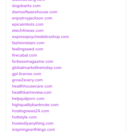
dogsbarks.com
dwmsoftwarehouse.com
enjoytroyjackson.com
epicaimbots.com
etech4news.com
expresspsychedelicsshop.com
fashionistani.com
feelingswed.com
firecabal.com
forbessmagazine.com
globalmarketlivetoday.com
gpl-license.com
grow2every.com
healthhousecare.com
healthkartreview.com
helpquitporn.com
highqualitybanknote.com
hostingnews24.com
hottstyle.com
howtodiyanything.com
inspiringearthlings.com