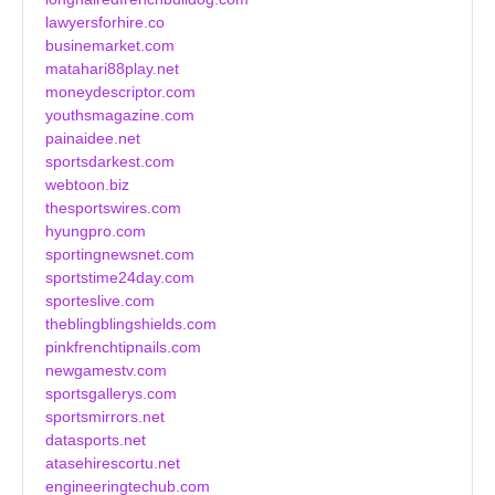
lawyersforhire.co
businemarket.com
matahari88play.net
moneydescriptor.com
youthsmagazine.com
painaidee.net
sportsdarkest.com
webtoon.biz
thesportswires.com
hyungpro.com
sportingnewsnet.com
sportstime24day.com
sporteslive.com
theblingblingshields.com
pinkfrenchtipnails.com
newgamestv.com
sportsgallerys.com
sportsmirrors.net
datasports.net
atasehirescortu.net
engineeringtechub.com