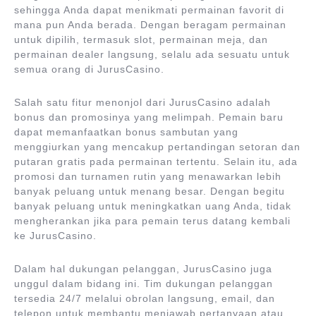
sehingga Anda dapat menikmati permainan favorit di
mana pun Anda berada. Dengan beragam permainan
untuk dipilih, termasuk slot, permainan meja, dan
permainan dealer langsung, selalu ada sesuatu untuk
semua orang di JurusCasino.
Salah satu fitur menonjol dari JurusCasino adalah
bonus dan promosinya yang melimpah. Pemain baru
dapat memanfaatkan bonus sambutan yang
menggiurkan yang mencakup pertandingan setoran dan
putaran gratis pada permainan tertentu. Selain itu, ada
promosi dan turnamen rutin yang menawarkan lebih
banyak peluang untuk menang besar. Dengan begitu
banyak peluang untuk meningkatkan uang Anda, tidak
mengherankan jika para pemain terus datang kembali
ke JurusCasino.
Dalam hal dukungan pelanggan, JurusCasino juga
unggul dalam bidang ini. Tim dukungan pelanggan
tersedia 24/7 melalui obrolan langsung, email, dan
telepon untuk membantu menjawab pertanyaan atau