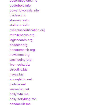
dosellinfoplete.info
podtubeio.info
powerfulvolatile.info
qvidsio.info
shumaio.info
slotherio.info
cysapluscertification.org
fortnitehacks.org
loginsearch.org
aodecor.org
donorsmatch.org
nowtimes.org
casinoeing.org
livemocha.biz
streetlife.biz
hyves.biz
enoughinfo.net
pinhive.net
warnabet.net
bollym4u.me
bolly2tollyblog.me
pandaclub.me