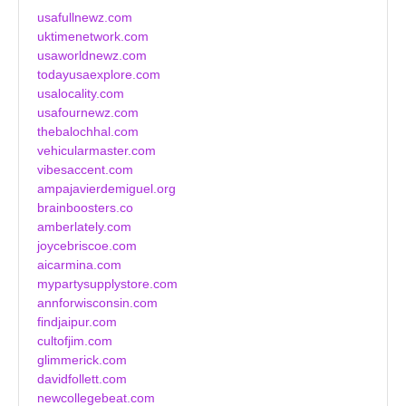
usafullnewz.com
uktimenetwork.com
usaworldnewz.com
todayusaexplore.com
usalocality.com
usafournewz.com
thebalochhal.com
vehicularmaster.com
vibesaccent.com
ampajavierdemiguel.org
brainboosters.co
amberlately.com
joycebriscoe.com
aicarmina.com
mypartysupplystore.com
annforwisconsin.com
findjaipur.com
cultofjim.com
glimmerick.com
davidfollett.com
newcollegebeat.com