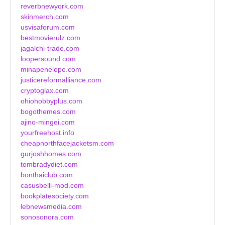
reverbnewyork.com
skinmerch.com
usvisaforum.com
bestmovierulz.com
jagalchi-trade.com
loopersound.com
minapenelope.com
justicereformalliance.com
cryptoglax.com
ohiohobbyplus.com
bogothemes.com
ajino-mingei.com
yourfreehost.info
cheapnorthfacejacketsm.com
gurjoshhomes.com
tombradydiet.com
bonthaiclub.com
casusbelli-mod.com
bookplatesociety.com
lebnewsmedia.com
sonosonora.com