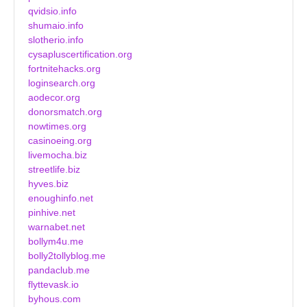
qvidsio.info
shumaio.info
slotherio.info
cysapluscertification.org
fortnitehacks.org
loginsearch.org
aodecor.org
donorsmatch.org
nowtimes.org
casinoeing.org
livemocha.biz
streetlife.biz
hyves.biz
enoughinfo.net
pinhive.net
warnabet.net
bollym4u.me
bolly2tollyblog.me
pandaclub.me
flyttevask.io
byhous.com