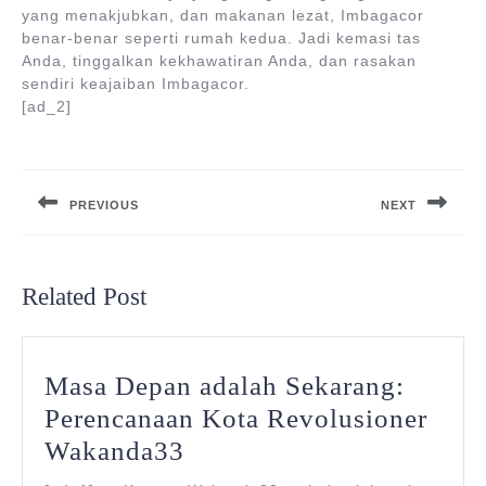
yang menakjubkan, dan makanan lezat, Imbagacor
benar-benar seperti rumah kedua. Jadi kemasi tas
Anda, tinggalkan kekhawatiran Anda, dan rasakan
sendiri keajaiban Imbagacor.
[ad_2]
Post
navigation
PREVIOUS
NEXT
Previous
Next
post:
post:
Related Post
Masa Depan adalah Sekarang:
Perencanaan Kota Revolusioner
Masa
Wakanda33
Depan