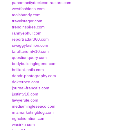
panamacitydeckcontractors.com
westfashions.com
toolshandy.com
travelstager.com
trendinspires.com
rannyephul.com
reportradar360.com
swaggyfashion.com
taraftariumtv10.com
questionquery.com
bodybuildinglegend.com
brilliant-nails.com
dandr-photography.com
dokteroce.com
journal-francais.com
justintv10.com
lawyerule.com
mediamingleseaco.com
mtsmarketingblog.com
nghekiemtien.com
wasirku.com