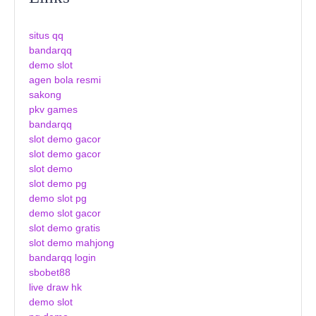
situs qq
bandarqq
demo slot
agen bola resmi
sakong
pkv games
bandarqq
slot demo gacor
slot demo gacor
slot demo
slot demo pg
demo slot pg
demo slot gacor
slot demo gratis
slot demo mahjong
bandarqq login
sbobet88
live draw hk
demo slot