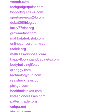
voomb.com
techgadgetpoint.com
tvsportsguide24.com
sportsreviews24.com
dubai360blog.com
lucky77slot.org
growmefast.com
mahkotahokislot.com
onlinecancerpharm.com
ufalek.org
mattress-disposal.com
happyflooringandcabinets.com
bodybuildinglife.co
qrdoggy.com
technologygud.com
realshocknews.com
pickgb.com
healthmistakes.com
ksfashiondresses.com
patterntrader.org
cnhpa.net
sitalotus.com