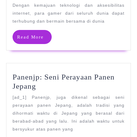
Kemenanga
Dengan kemajuan teknologi dan aksesibilitas
Besar:
internet, para gamer dari seluruh dunia dapat
terhubung dan bermain bersama di dunia
Bagaimana
Burgerslot
Read
Read More
Merevolusi
More
Game
Online
Panenjp: Seni Perayaan Panen
Panenjp:
Jepang
Seni
[ad_1] Panenjp, juga dikenal sebagai seni
Perayaan
perayaan panen Jepang, adalah tradisi yang
Panen
dihormati waktu di Jepang yang berasal dari
Jepang
berabad-abad yang lalu. Ini adalah waktu untuk
bersyukur atas panen yang