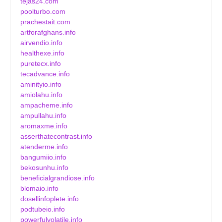
tejas24.com
poolturbo.com
prachestait.com
artforafghans.info
airvendio.info
healthexe.info
puretecx.info
tecadvance.info
aminityio.info
amiolahu.info
ampacheme.info
ampullahu.info
aromaxme.info
asserthatecontrast.info
atenderme.info
bangumiio.info
bekosunhu.info
beneficialgrandiose.info
blomaio.info
dosellinfoplete.info
podtubeio.info
powerfulvolatile.info