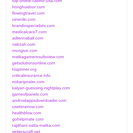
top-online-casino-usa.com
honghuidoor.com
flowingtravel.com
nineniki.com
brandiospecialists.com
medicalcare7.com
adtennaball.com
nabzah.com
mongive.com
matkagameresultsview.com
getsolutionsonline.com
hispinner.org
criticalinsurance.info
nokariposter.com
kalyan-guessing-nightplay.com
gameofpanels.com
androidappsdownloader.com
usetimenow.com
healthblow.com
gohelpmate.com
rajdhani-satta-matka.com
writerscraft.net