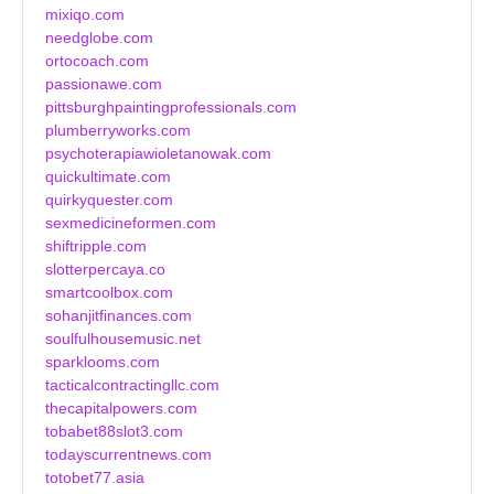
mixiqo.com
needglobe.com
ortocoach.com
passionawe.com
pittsburghpaintingprofessionals.com
plumberryworks.com
psychoterapiawioletanowak.com
quickultimate.com
quirkyquester.com
sexmedicineformen.com
shiftripple.com
slotterpercaya.co
smartcoolbox.com
sohanjitfinances.com
soulfulhousemusic.net
sparklooms.com
tacticalcontractingllc.com
thecapitalpowers.com
tobabet88slot3.com
todayscurrentnews.com
totobet77.asia