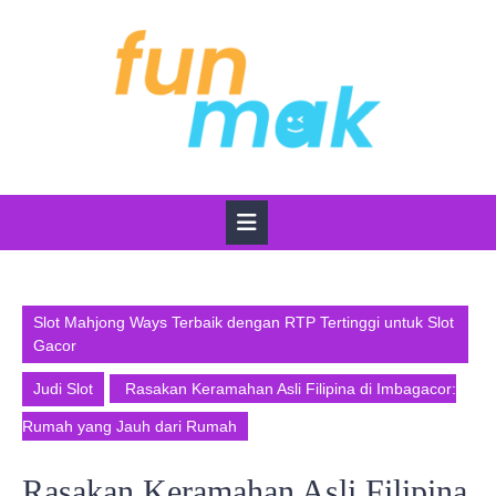
Skip
to
content
Open
Button
Slot Mahjong Ways Terbaik dengan RTP Tertinggi untuk Slot
Gacor
Judi Slot
Rasakan Keramahan Asli Filipina di Imbagacor:
Rumah yang Jauh dari Rumah
Rasakan Keramahan Asli Filipina