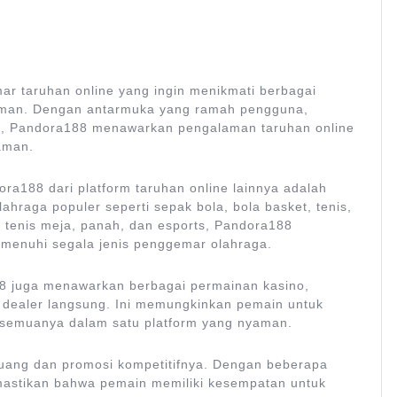
r taruhan online yang ingin menikmati berbagai
 aman. Dengan antarmuka yang ramah pengguna,
an, Pandora188 menawarkan pengalaman taruhan online
aman.
a188 dari platform taruhan online lainnya adalah
lahraga populer seperti sepak bola, bola basket, tenis,
 tenis meja, panah, dan esports, Pandora188
emenuhi segala jenis penggemar olahraga.
188 juga menawarkan berbagai permainan kasino,
 dealer langsung. Ini memungkinkan pemain untuk
 semuanya dalam satu platform yang nyaman.
eluang dan promosi kompetitifnya. Dengan beberapa
emastikan bahwa pemain memiliki kesempatan untuk