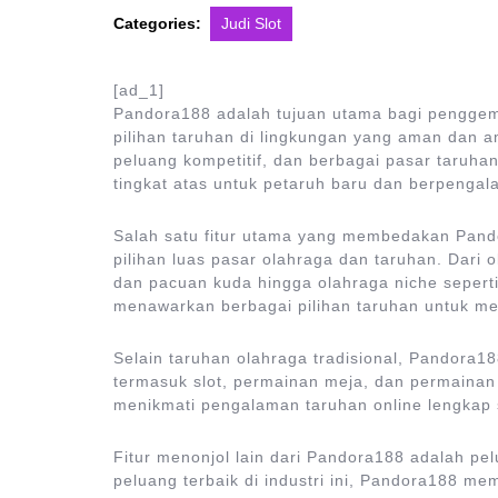
2025
Categories:
Judi Slot
[ad_1]
Pandora188 adalah tujuan utama bagi penggema
pilihan taruhan di lingkungan yang aman dan
peluang kompetitif, dan berbagai pasar taruh
tingkat atas untuk petaruh baru dan berpengal
Salah satu fitur utama yang membedakan Pandor
pilihan luas pasar olahraga dan taruhan. Dari o
dan pacuan kuda hingga olahraga niche seperti
menawarkan berbagai pilihan taruhan untuk m
Selain taruhan olahraga tradisional, Pandora
termasuk slot, permainan meja, dan permainan
menikmati pengalaman taruhan online lengkap
Fitur menonjol lain dari Pandora188 adalah p
peluang terbaik di industri ini, Pandora188 m