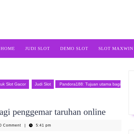
HOME
JUDI SLOT
DEMO SLOT
SLOT MAXWIN
uk Slot Gacor
Judi Slot
Pandora188: Tujuan utama bagi
agi penggemar taruhan online
fun-
0 Comment
|
5:41 pm
m