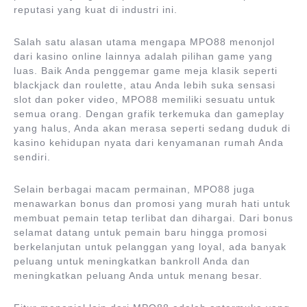
reputasi yang kuat di industri ini.
Salah satu alasan utama mengapa MPO88 menonjol
dari kasino online lainnya adalah pilihan game yang
luas. Baik Anda penggemar game meja klasik seperti
blackjack dan roulette, atau Anda lebih suka sensasi
slot dan poker video, MPO88 memiliki sesuatu untuk
semua orang. Dengan grafik terkemuka dan gameplay
yang halus, Anda akan merasa seperti sedang duduk di
kasino kehidupan nyata dari kenyamanan rumah Anda
sendiri.
Selain berbagai macam permainan, MPO88 juga
menawarkan bonus dan promosi yang murah hati untuk
membuat pemain tetap terlibat dan dihargai. Dari bonus
selamat datang untuk pemain baru hingga promosi
berkelanjutan untuk pelanggan yang loyal, ada banyak
peluang untuk meningkatkan bankroll Anda dan
meningkatkan peluang Anda untuk menang besar.