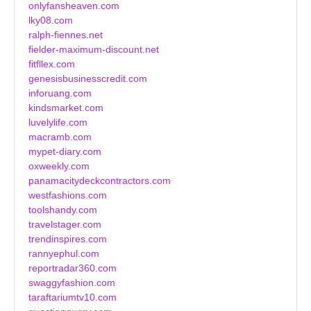
onlyfansheaven.com
lky08.com
ralph-fiennes.net
fielder-maximum-discount.net
fitfllex.com
genesisbusinesscredit.com
inforuang.com
kindsmarket.com
luvelylife.com
macramb.com
mypet-diary.com
oxweekly.com
panamacitydeckcontractors.com
westfashions.com
toolshandy.com
travelstager.com
trendinspires.com
rannyephul.com
reportradar360.com
swaggyfashion.com
taraftariumtv10.com