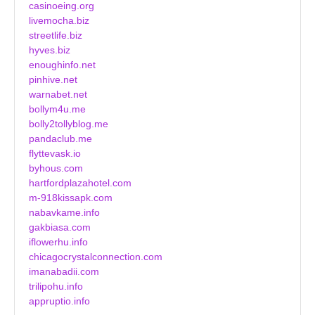
casinoeing.org
livemocha.biz
streetlife.biz
hyves.biz
enoughinfo.net
pinhive.net
warnabet.net
bollym4u.me
bolly2tollyblog.me
pandaclub.me
flyttevask.io
byhous.com
hartfordplazahotel.com
m-918kissapk.com
nabavkame.info
gakbiasa.com
iflowerhu.info
chicagocrystalconnection.com
imanabadii.com
trilipohu.info
appruptio.info