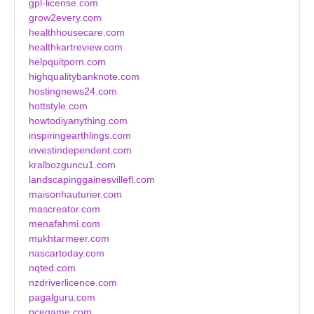
gpl-license.com
grow2every.com
healthhousecare.com
healthkartreview.com
helpquitporn.com
highqualitybanknote.com
hostingnews24.com
hottstyle.com
howtodiyanything.com
inspiringearthlings.com
investindependent.com
kralbozguncu1.com
landscapinggainesvillefl.com
maisonhauturier.com
mascreator.com
menafahmi.com
mukhtarmeer.com
nascartoday.com
nqted.com
nzdriverlicence.com
pagalguru.com
pcegame.com