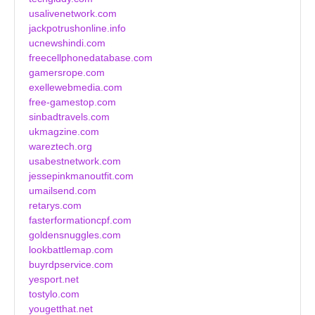
usalivenetwork.com
jackpotrushonline.info
ucnewshindi.com
freecellphonedatabase.com
gamersrope.com
exellewebmedia.com
free-gamestop.com
sinbadtravels.com
ukmagzine.com
wareztech.org
usabestnetwork.com
jessepinkmanoutfit.com
umailsend.com
retarys.com
fasterformationcpf.com
goldensnuggles.com
lookbattlemap.com
buyrdpservice.com
yesport.net
tostylo.com
yougetthat.net