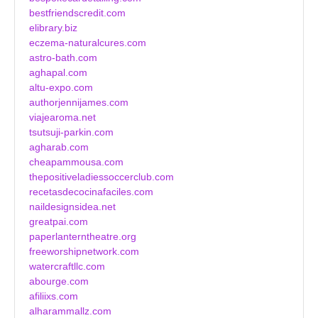
bestfriendscredit.com
elibrary.biz
eczema-naturalcures.com
astro-bath.com
aghapal.com
altu-expo.com
authorjennijames.com
viajearoma.net
tsutsuji-parkin.com
agharab.com
cheapammousa.com
thepositiveladiessoccerclub.com
recetasdecocinafaciles.com
naildesignsidea.net
greatpai.com
paperlanterntheatre.org
freeworshipnetwork.com
watercraftllc.com
abourge.com
afiliixs.com
alharammallz.com