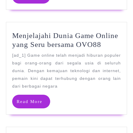
M88
More
Menjelajahi Dunia Game Online
Menjelaja
yang Seru bersama OVO88
Dunia
[ad_1] Game online telah menjadi hiburan populer
Game
bagi orang-orang dari segala usia di seluruh
Online
dunia. Dengan kemajuan teknologi dan internet,
yang
pemain kini dapat terhubung dengan orang lain
dari berbagai negara
Seru
bersama
Read
Read More
OVO88
More