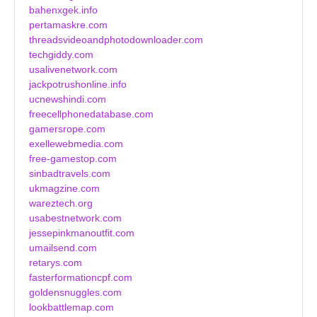
bahenxgek.info
pertamaskre.com
threadsvideoandphotodownloader.com
techgiddy.com
usalivenetwork.com
jackpotrushonline.info
ucnewshindi.com
freecellphonedatabase.com
gamersrope.com
exellewebmedia.com
free-gamestop.com
sinbadtravels.com
ukmagzine.com
wareztech.org
usabestnetwork.com
jessepinkmanoutfit.com
umailsend.com
retarys.com
fasterformationcpf.com
goldensnuggles.com
lookbattlemap.com