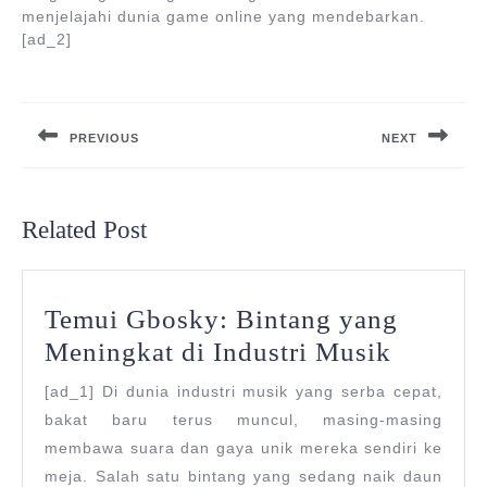
menjelajahi dunia game online yang mendebarkan.
[ad_2]
Post
navigation
PREVIOUS
NEXT
Previous
Next
post:
post:
Related Post
Temui Gbosky: Bintang yang
Temui
Meningkat di Industri Musik
Gbosky
[ad_1] Di dunia industri musik yang serba cepat,
Bintang
bakat baru terus muncul, masing-masing
yang
membawa suara dan gaya unik mereka sendiri ke
Mening
meja. Salah satu bintang yang sedang naik daun