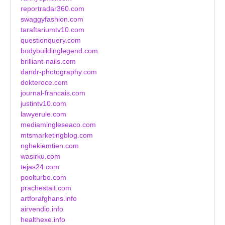
reportradar360.com
swaggyfashion.com
taraftariumtv10.com
questionquery.com
bodybuildinglegend.com
brilliant-nails.com
dandr-photography.com
dokteroce.com
journal-francais.com
justintv10.com
lawyerule.com
mediamingleseaco.com
mtsmarketingblog.com
nghekiemtien.com
wasirku.com
tejas24.com
poolturbo.com
prachestait.com
artforafghans.info
airvendio.info
healthexe.info