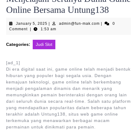
Online Bersama Untung138
January
admin@fun-
January 5, 2025
|
admin@fun-mak.com
|
0
5,
mak.com
Comment
|
1:53 am
2025
Categories:
Judi Slot
[ad_1]
Di era digital saat ini, game online telah menjadi bentuk
hiburan yang populer bagi segala usia. Dengan
kemajuan teknologi, game online telah berkembang
menjadi pengalaman dinamis dan menarik yang
memungkinkan pemain berinteraksi dengan orang lain
dari seluruh dunia secara real-time. Salah satu platform
yang mendapatkan popularitas dalam beberapa tahun
terakhir adalah Untung138, situs web game online
terkemuka yang menawarkan berbagai macam
permainan untuk dinikmati para pemain.