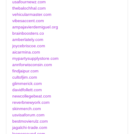
usafournewz.com
thebalochhal.com
vehicularmaster.com
vibesaccent.com
ampajavierdemiguel.org
brainboosters.co
amberlately.com
joycebriscoe.com
aicarmina.com
mypartysupplystore.com
annforwisconsin.com
findjaipur.com
cultofjim.com
glimmerick.com
davidfollett.com
newcollegebeat.com
reverbnewyork.com
skinmerch.com
usvisaforum.com
bestmovierulz.com
jagalchi-trade.com
loopersound.com