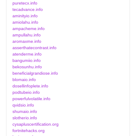
puretecx.info
tecadvance.info
aminityio.info
amiolahu.info
ampacheme.info
ampullahu.info
aromaxme.info
asserthatecontrast.info
atenderme.info
bangumiio.info
bekosunhu.info
beneficialgrandiose.info
blomaio.info
dosellinfoplete.info
podtubeio.info
powerfulvolatile.info
qvidsio.info
shumaio.info
slotherio.info
cysapluscertification.org
fortnitehacks.org