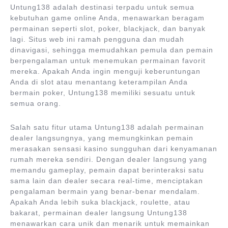
Untung138 adalah destinasi terpadu untuk semua
kebutuhan game online Anda, menawarkan beragam
permainan seperti slot, poker, blackjack, dan banyak
lagi. Situs web ini ramah pengguna dan mudah
dinavigasi, sehingga memudahkan pemula dan pemain
berpengalaman untuk menemukan permainan favorit
mereka. Apakah Anda ingin menguji keberuntungan
Anda di slot atau menantang keterampilan Anda
bermain poker, Untung138 memiliki sesuatu untuk
semua orang.
Salah satu fitur utama Untung138 adalah permainan
dealer langsungnya, yang memungkinkan pemain
merasakan sensasi kasino sungguhan dari kenyamanan
rumah mereka sendiri. Dengan dealer langsung yang
memandu gameplay, pemain dapat berinteraksi satu
sama lain dan dealer secara real-time, menciptakan
pengalaman bermain yang benar-benar mendalam.
Apakah Anda lebih suka blackjack, roulette, atau
bakarat, permainan dealer langsung Untung138
menawarkan cara unik dan menarik untuk memainkan