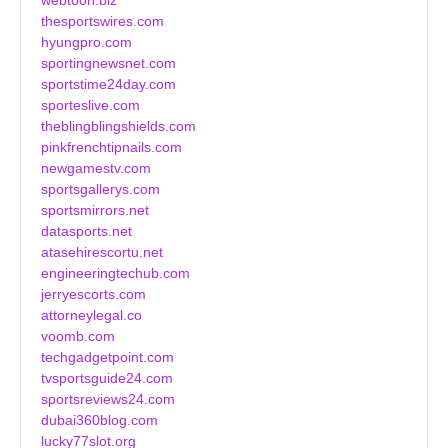
webtoon.biz
thesportswires.com
hyungpro.com
sportingnewsnet.com
sportstime24day.com
sporteslive.com
theblingblingshields.com
pinkfrenchtipnails.com
newgamestv.com
sportsgallerys.com
sportsmirrors.net
datasports.net
atasehirescortu.net
engineeringtechub.com
jerryescorts.com
attorneylegal.co
voomb.com
techgadgetpoint.com
tvsportsguide24.com
sportsreviews24.com
dubai360blog.com
lucky77slot.org