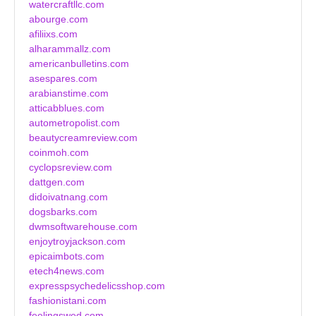
watercraftllc.com
abourge.com
afiliixs.com
alharammallz.com
americanbulletins.com
asespares.com
arabianstime.com
atticabblues.com
autometropolist.com
beautycreamreview.com
coinmoh.com
cyclopsreview.com
dattgen.com
didoivatnang.com
dogsbarks.com
dwmsoftwarehouse.com
enjoytroyjackson.com
epicaimbots.com
etech4news.com
expresspsychedelicsshop.com
fashionistani.com
feelingswed.com