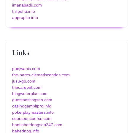
imanabadii.com
trilipohu.info
appruptio.info
Links
punjwanis.com
the-parcs-clematiscondos.com
jusu-gb.com
thecarepet.com
blogwriterplus.com
guestpostingseo.com
casinogambitpro.info
pokerplaymasters.info
courseoncourse.com
bantinbatdongsan247.com
bahednog.info