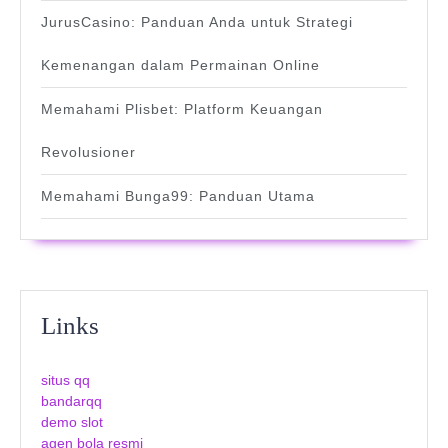
JurusCasino: Panduan Anda untuk Strategi
Kemenangan dalam Permainan Online
Memahami Plisbet: Platform Keuangan
Revolusioner
Memahami Bunga99: Panduan Utama
Links
situs qq
bandarqq
demo slot
agen bola resmi