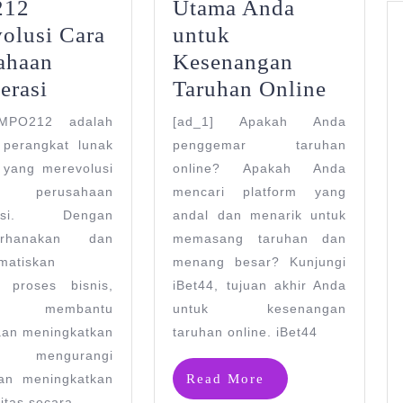
12
Utama Anda
olusi Cara
untuk
ahaan
Kesenangan
Bagaimana
iBet44:
erasi
Taruhan Online
MPO212
Tujuan
 MPO212 adalah
[ad_1] Apakah Anda
Merevolusi
Utama
 perangkat lunak
penggemar taruhan
Cara
Anda
 yang merevolusi
online? Apakah Anda
Perusahaan
untuk
perusahaan
mencari platform yang
rasi. Dengan
andal dan menarik untuk
Beroperasi
Kesena
erhanakan dan
memasang taruhan dan
Taruha
matiskan
menang besar? Kunjungi
Online
i proses bisnis,
iBet44, tujuan akhir Anda
2 membantu
untuk kesenangan
aan meningkatkan
taruhan online. iBet44
si, mengurangi
Read
dan meningkatkan
Read More
More
itas secara