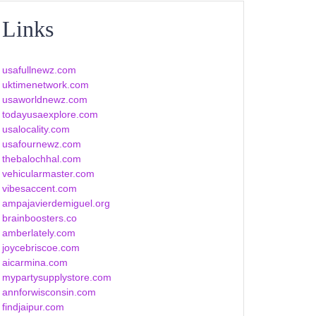
Links
usafullnewz.com
uktimenetwork.com
usaworldnewz.com
todayusaexplore.com
usalocality.com
usafournewz.com
thebalochhal.com
ngan
vehicularmaster.com
vibesaccent.com
n
ampajavierdemiguel.org
brainboosters.co
amberlately.com
joycebriscoe.com
aicarmina.com
mypartysupplystore.com
annforwisconsin.com
findjaipur.com