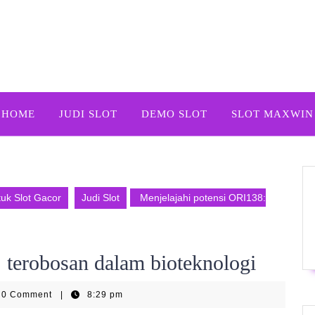
HOME
JUDI SLOT
DEMO SLOT
SLOT MAXWIN
uk Slot Gacor
Judi Slot
Menjelajahi potensi ORI138:
 terobosan dalam bioteknologi
fun-
0 Comment
|
8:29 pm
om