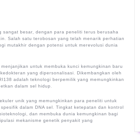
g sangat besar, dengan para peneliti terus berusaha
n. Salah satu terobosan yang telah menarik perhatian
ogi mutakhir dengan potensi untuk merevolusi dunia
g menjanjikan untuk membuka kunci kemungkinan baru
kedokteran yang dipersonalisasi. Dikembangkan oleh
ORI138 adalah teknologi berpemilik yang memungkinkan
getkan dalam sel hidup.
ekuler unik yang memungkinkan para peneliti untuk
spesifik dalam DNA sel. Tingkat ketepatan dan kontrol
g bioteknologi, dan membuka dunia kemungkinan bagi
pulasi mekanisme genetik penyakit yang