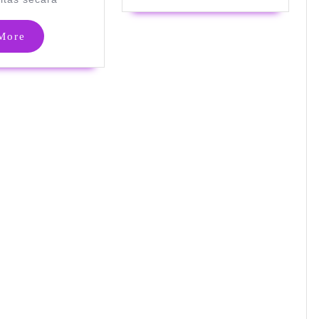
Read
More
More