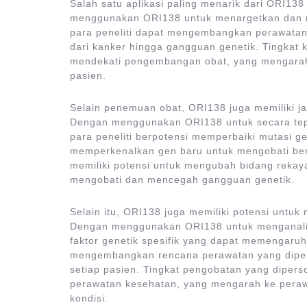
Salah satu aplikasi paling menarik dari ORI13
menggunakan ORI138 untuk menargetkan dan mem
para peneliti dapat mengembangkan perawatan y
dari kanker hingga gangguan genetik. Tingkat k
mendekati pengembangan obat, yang mengarah 
pasien.
Selain penemuan obat, ORI138 juga memiliki ja
Dengan menggunakan ORI138 untuk secara tepa
para peneliti berpotensi memperbaiki mutasi g
memperkenalkan gen baru untuk mengobati berba
memiliki potensi untuk mengubah bidang reka
mengobati dan mencegah gangguan genetik.
Selain itu, ORI138 juga memiliki potensi untu
Dengan menggunakan ORI138 untuk menganalisi
faktor genetik spesifik yang dapat memengaruh
mengembangkan rencana perawatan yang diperso
setiap pasien. Tingkat pengobatan yang diperso
perawatan kesehatan, yang mengarah ke perawat
kondisi.