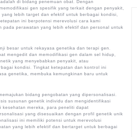
8 adalah di bidang penemuan obat. Dengan
odifikasi gen spesifik yang terkait dengan penyakit,
ang lebih target dan efektif untuk berbagai kondisi,
etepatan ini berpotensi merevolusi cara kami
pada perawatan yang lebih efektif dan personal untuk
nji besar untuk rekayasa genetika dan terapi gen.
t mengedit dan memodifikasi gen dalam sel hidup,
enetik yang menyebabkan penyakit, atau
gai kondisi. Tingkat ketepatan dan kontrol ini
yasa genetika, membuka kemungkinan baru untuk
k memajukan bidang pengobatan yang dipersonalisasi.
s susunan genetik individu dan mengidentifikasi
i kesehatan mereka, para peneliti dapat
nalisasi yang disesuaikan dengan profil genetik unik
nalisasi ini memiliki potensi untuk merevolusi
an yang lebih efektif dan bertarget untuk berbagai