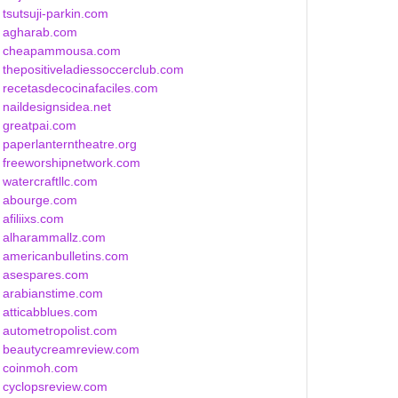
tsutsuji-parkin.com
agharab.com
cheapammousa.com
thepositiveladiessoccerclub.com
recetasdecocinafaciles.com
naildesignsidea.net
greatpai.com
paperlanterntheatre.org
freeworshipnetwork.com
watercraftllc.com
abourge.com
afiliixs.com
alharammallz.com
americanbulletins.com
asespares.com
arabianstime.com
atticabblues.com
autometropolist.com
beautycreamreview.com
coinmoh.com
cyclopsreview.com