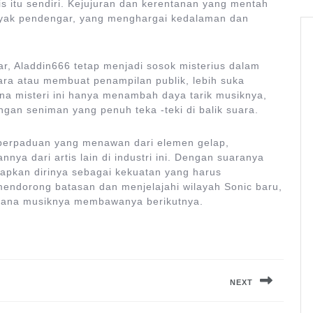
 itu sendiri. Kejujuran dan kerentanan yang mentah
nyak pendengar, yang menghargai kedalaman dan
ar, Aladdin666 tetap menjadi sosok misterius dalam
ara atau membuat penampilan publik, lebih suka
na misteri ini hanya menambah daya tarik musiknya,
an seniman yang penuh teka -teki di balik suara.
 perpaduan yang menawan dari elemen gelap,
ya dari artis lain di industri ini. Dengan suaranya
antapkan dirinya sebagai kekuatan yang harus
 mendorong batasan dan menjelajahi wilayah Sonic baru,
mana musiknya membawanya berikutnya.
NEXT
Next