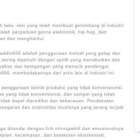
 teka -teki yang telah membuat gelombang di industri
alah perpaduan genre elektronik, hip-hop, dan
wan dan menghantui.
Aladdin666 adalah penggunaan melodi yang gelap dan
 sering dipenuhi dengan synth yang menakutkan dan
lisahan dan ketegangan yang menarik pendengar.
n666, membedakannya dari artis lain di industri ini.
h penggunaan teknik produksi yang tidak konvensional.
me yang tidak konvensional, dan sampel yang tidak
tidak dapat diprediksi dan kekacauan. Pendekatan
segaran dan orisinalitas musiknya yang jarang terjadi
ga ditandai dengan lirik introspektif dan emosionalnya.
pian, kecemasan, dan ketakutan eksistensial,