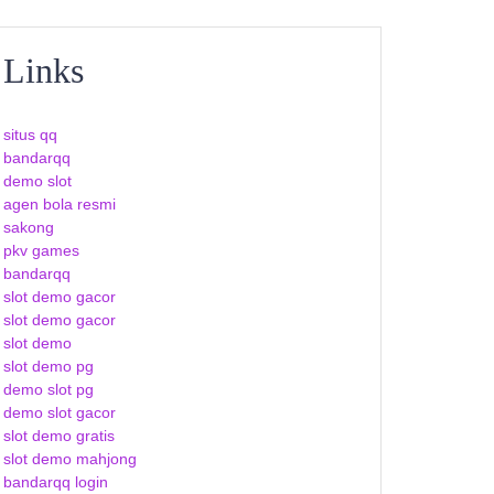
Links
situs qq
bandarqq
demo slot
agen bola resmi
sakong
pkv games
bandarqq
slot demo gacor
slot demo gacor
slot demo
slot demo pg
demo slot pg
demo slot gacor
slot demo gratis
slot demo mahjong
bandarqq login