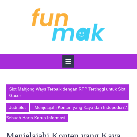
Skip
to
content
Open
Button
Slot Mahjong Ways Terbaik dengan RTP Tertinggi untuk Slot
Gacor
Judi Slot
Menjelajahi Konten yang Kaya dari Indopedia77:
Sebuah Harta Karun Informasi
Menjelajahi Konten yang Kaya