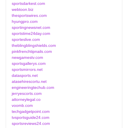
sportsdarkest.com
webtoon.biz
thesportswires.com
hyungpro.com
sportingnewsnet.com
sportstime24day.com
sporteslive.com
theblingblingshields.com
pinkfrenchtipnails.com
newgamestv.com
sportsgallerys.com
sportsmirrors.net
datasports.net
atasehirescortu.net
engineeringtechub.com
jerryescorts.com
attorneylegal.co
voomb.com
techgadgetpoint.com
tvsportsguide24.com
sportsreviews24.com