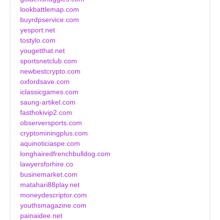
lookbattlemap.com
buyrdpservice.com
yesport.net
tostylo.com
yougetthat.net
sportsnetclub.com
newbestcrypto.com
oxfordsave.com
iclassicgames.com
saung-artikel.com
fasthokivip2.com
observersports.com
cryptominingplus.com
aquinoticiaspe.com
longhairedfrenchbulldog.com
lawyersforhire.co
businemarket.com
matahari88play.net
moneydescriptor.com
youthsmagazine.com
painaidee.net