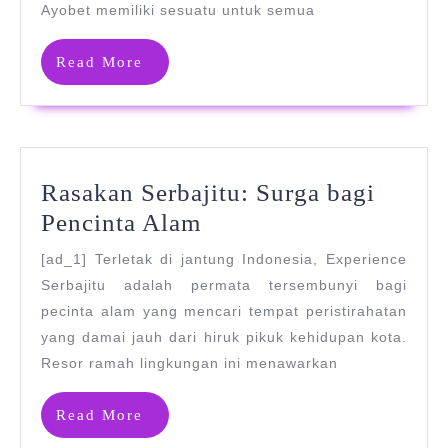
Ayobet memiliki sesuatu untuk semua
online
terbaik
Read
Read More
More
Rasakan Serbajitu: Surga bagi
Rasakan
Pencinta Alam
Serbajitu:
[ad_1] Terletak di jantung Indonesia, Experience
Surga
Serbajitu adalah permata tersembunyi bagi
bagi
pecinta alam yang mencari tempat peristirahatan
Pencinta
yang damai jauh dari hiruk pikuk kehidupan kota.
Resor ramah lingkungan ini menawarkan
Alam
Read
Read More
More