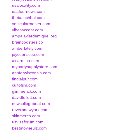
usalocality.com
usafournewz.com
thebalochhal.com
vehicularmaster.com
vibesaccent.com
ampajavierdemiguel.org
brainboosters.co
amberlately.com
joycebriscoe.com
aicarmina.com
mypartysupplystore.com
annforwisconsin.com
findjaipur.com
cultofjim.com
glimmerick.com
davidfollett.com
newcollegebeat.com
reverbnewyork.com
skinmerch.com
usvisaforum.com
bestmovierulz.com