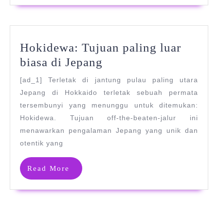
Hokidewa: Tujuan paling luar
Hokidewa:
biasa di Jepang
Tujuan
[ad_1] Terletak di jantung pulau paling utara
paling
Jepang di Hokkaido terletak sebuah permata
luar
tersembunyi yang menunggu untuk ditemukan:
biasa
Hokidewa. Tujuan off-the-beaten-jalur ini
menawarkan pengalaman Jepang yang unik dan
di
otentik yang
Jepang
Read
Read More
More