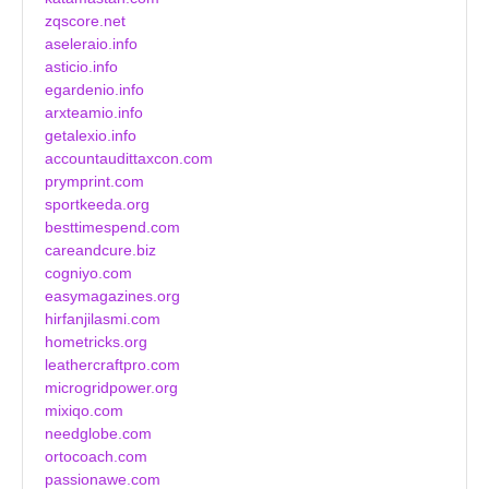
zqscore.net
aseleraio.info
asticio.info
egardenio.info
arxteamio.info
getalexio.info
accountaudittaxcon.com
prymprint.com
sportkeeda.org
besttimespend.com
careandcure.biz
cogniyo.com
easymagazines.org
hirfanjilasmi.com
hometricks.org
leathercraftpro.com
microgridpower.org
mixiqo.com
needglobe.com
ortocoach.com
passionawe.com