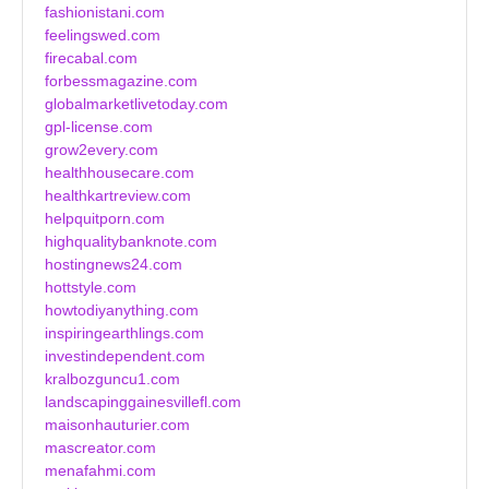
fashionistani.com
feelingswed.com
firecabal.com
forbessmagazine.com
globalmarketlivetoday.com
gpl-license.com
grow2every.com
healthhousecare.com
healthkartreview.com
helpquitporn.com
highqualitybanknote.com
hostingnews24.com
hottstyle.com
howtodiyanything.com
inspiringearthlings.com
investindependent.com
kralbozguncu1.com
landscapinggainesvillefl.com
maisonhauturier.com
mascreator.com
menafahmi.com