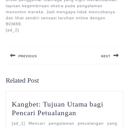
lapisan kegembiraan ekstra pada pengalaman
menonton mereka. Jadi mengapa tidak mencobanya
dan lihat sendiri sensasi taruhan online dengan
BOM88.
[ad_2]
Post
navigation
PREVIOUS
NEXT
Previous
Next
post:
post:
Related Post
Kangbet: Tujuan Utama bagi
Kangbet:
Pencari Petualangan
Tujuan
[ad_1] Mencari pengalaman petualangan yang