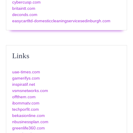
cybercusp.com
britaintt.com
deconds.com
easycartltd-domesticcleaningservicesedinburgh.com
Links
uae-times.com
gamerifys.com
inspiratif.net
vsmsnetworks.com
offthem.com
ibommatv.com
techporfit.com
bekasionline.com
nbusinessplan.com
greenlife360.com