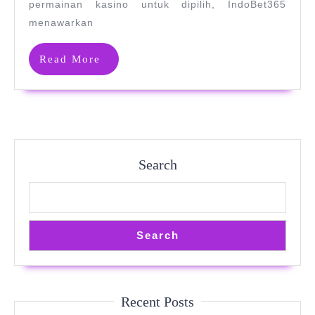
permainan kasino untuk dipilih, IndoBet365
taruhan
menawarkan
olahraga
dan
Read
Read More
permainan
More
kasino
Search
Search
Recent Posts