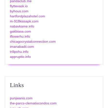
pandaclub.me
flyttevask.io
byhous.com
hartfordplazahotel.com
m-918kissapk.com
nabavkame.info
gakbiasa.com
iflowerhu.info
chicagocrystalconnection.com
imanabadii.com
trilipohu.info
appruptio.info
Links
punjwanis.com
the-parcs-clematiscondos.com