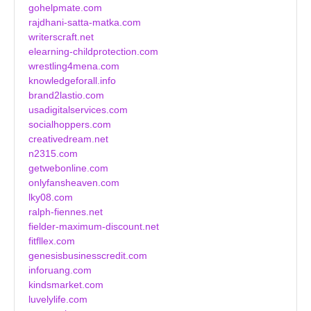
gohelpmate.com
rajdhani-satta-matka.com
writerscraft.net
elearning-childprotection.com
wrestling4mena.com
knowledgeforall.info
brand2lastio.com
usadigitalservices.com
socialhoppers.com
creativedream.net
n2315.com
getwebonline.com
onlyfansheaven.com
lky08.com
ralph-fiennes.net
fielder-maximum-discount.net
fitfllex.com
genesisbusinesscredit.com
inforuang.com
kindsmarket.com
luvelylife.com