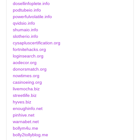
dosellinfoplete.info
podtubeio.info
powerfulvolatile.info
qvidsio.info
shumaio.info
slotherio.info
cysapluscertification.org
fortnitehacks.org
loginsearch.org
aodecor.org
donorsmatch.org
nowtimes.org
casinoeing.org
livemocha.biz
streetlife.biz
hyves.biz
enoughinfo.net
pinhive.net
warnabet.net
bollym4u.me
bolly2tollyblog.me