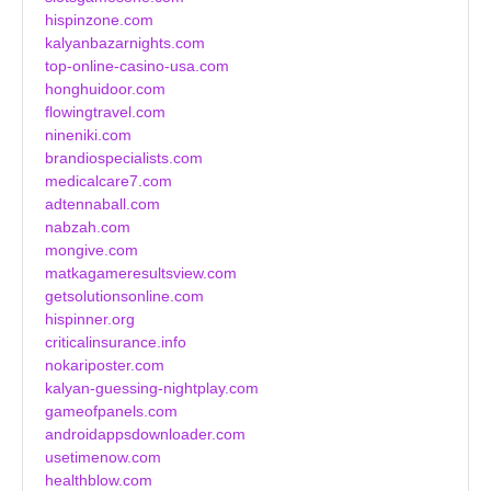
hispinzone.com
kalyanbazarnights.com
top-online-casino-usa.com
honghuidoor.com
flowingtravel.com
nineniki.com
brandiospecialists.com
medicalcare7.com
adtennaball.com
nabzah.com
mongive.com
matkagameresultsview.com
getsolutionsonline.com
hispinner.org
criticalinsurance.info
nokariposter.com
kalyan-guessing-nightplay.com
gameofpanels.com
androidappsdownloader.com
usetimenow.com
healthblow.com