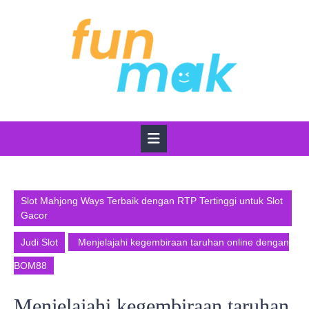
Skip
to
content
Open
Button
Slot Mahjong Ways Terbaik dengan RTP Tertinggi untuk Slot
Gacor
Judi Slot
Menjelajahi kegembiraan taruhan online dengan
BOM88
Menjelajahi kegembiraan taruhan