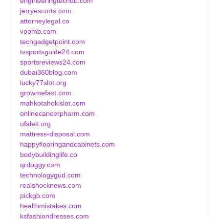
engineeringtechub.com
jerryescorts.com
attorneylegal.co
voomb.com
techgadgetpoint.com
tvsportsguide24.com
sportsreviews24.com
dubai360blog.com
lucky77slot.org
growmefast.com
mahkotahokislot.com
onlinecancerpharm.com
ufalek.org
mattress-disposal.com
happyflooringandcabinets.com
bodybuildinglife.co
qrdoggy.com
technologygud.com
realshocknews.com
pickgb.com
healthmistakes.com
ksfashiondresses.com