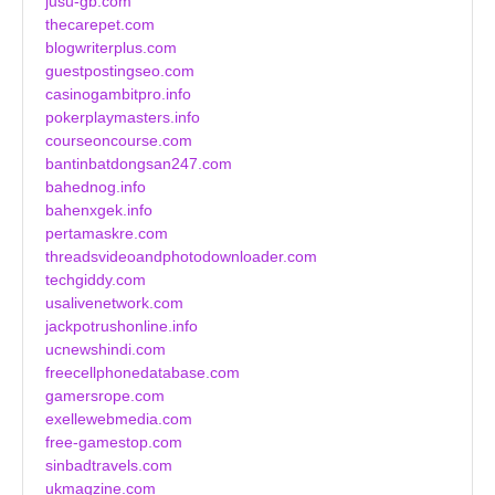
jusu-gb.com
thecarepet.com
blogwriterplus.com
guestpostingseo.com
casinogambitpro.info
pokerplaymasters.info
courseoncourse.com
bantinbatdongsan247.com
bahednog.info
bahenxgek.info
pertamaskre.com
threadsvideoandphotodownloader.com
techgiddy.com
usalivenetwork.com
jackpotrushonline.info
ucnewshindi.com
freecellphonedatabase.com
gamersrope.com
exellewebmedia.com
free-gamestop.com
sinbadtravels.com
ukmagzine.com