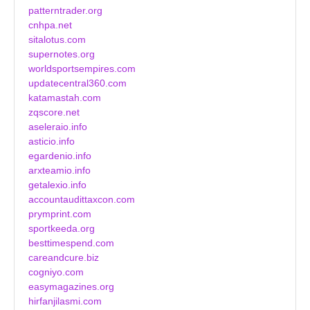
patterntrader.org
cnhpa.net
sitalotus.com
supernotes.org
worldsportsempires.com
updatecentral360.com
katamastah.com
zqscore.net
aseleraio.info
asticio.info
egardenio.info
arxteamio.info
getalexio.info
accountaudittaxcon.com
prymprint.com
sportkeeda.org
besttimespend.com
careandcure.biz
cogniyo.com
easymagazines.org
hirfanjilasmi.com