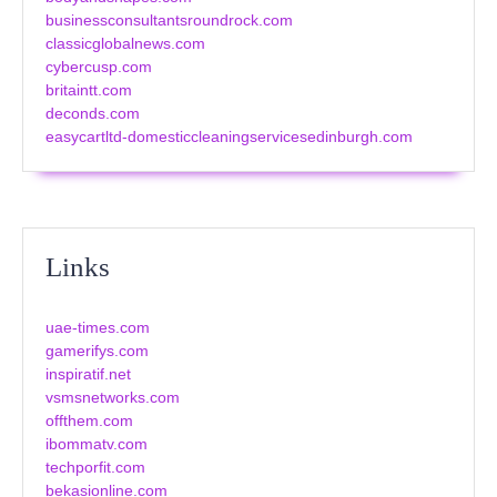
businessconsultantsroundrock.com
classicglobalnews.com
cybercusp.com
britaintt.com
deconds.com
easycartltd-domesticcleaningservicesedinburgh.com
Links
uae-times.com
gamerifys.com
inspiratif.net
vsmsnetworks.com
offthem.com
ibommatv.com
techporfit.com
bekasionline.com