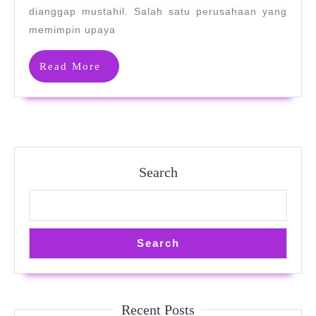
dianggap mustahil. Salah satu perusahaan yang
Bagaimana
memimpin upaya
Aura123
Mengubah
Read
Read More
Industri
More
Search
Search
Recent Posts