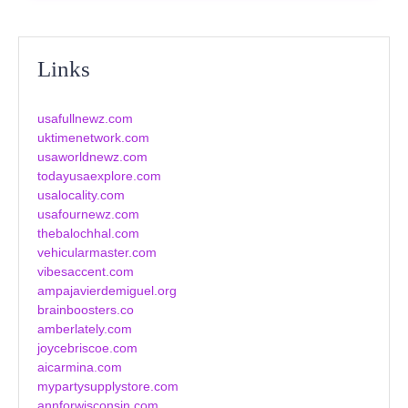
Links
usafullnewz.com
uktimenetwork.com
usaworldnewz.com
todayusaexplore.com
usalocality.com
usafournewz.com
thebalochhal.com
vehicularmaster.com
vibesaccent.com
ampajavierdemiguel.org
brainboosters.co
amberlately.com
joycebriscoe.com
aicarmina.com
mypartysupplystore.com
annforwisconsin.com