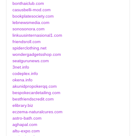
bonthaiclub.com
casusbelli-mod.com
bookplatesociety.com
lebnewsmedia.com
sonosonora.com
linkuusinternasional1.com
friendsroll.com
spiderclothing.net
wondergadgetsshop.com
seatgurunews.com
3net.info
codeplex.info
okena.info
akunidpropokerqq.com
bespokecardetailing.com
bestfriendscredit.com
elibrary.biz
eczema-naturalcures.com
astro-bath.com
aghapal.com
altu-expo.com