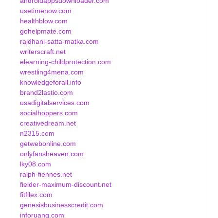
androidappsdownloader.com
usetimenow.com
healthblow.com
gohelpmate.com
rajdhani-satta-matka.com
writerscraft.net
elearning-childprotection.com
wrestling4mena.com
knowledgeforall.info
brand2lastio.com
usadigitalservices.com
socialhoppers.com
creativedream.net
n2315.com
getwebonline.com
onlyfansheaven.com
lky08.com
ralph-fiennes.net
fielder-maximum-discount.net
fitfllex.com
genesisbusinesscredit.com
inforuang.com