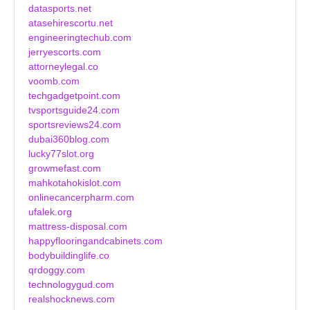
datasports.net
atasehirescortu.net
engineeringtechub.com
jerryescorts.com
attorneylegal.co
voomb.com
techgadgetpoint.com
tvsportsguide24.com
sportsreviews24.com
dubai360blog.com
lucky77slot.org
growmefast.com
mahkotahokislot.com
onlinecancerpharm.com
ufalek.org
mattress-disposal.com
happyflooringandcabinets.com
bodybuildinglife.co
qrdoggy.com
technologygud.com
realshocknews.com