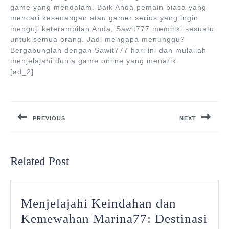
game yang mendalam. Baik Anda pemain biasa yang
mencari kesenangan atau gamer serius yang ingin
menguji keterampilan Anda, Sawit777 memiliki sesuatu
untuk semua orang. Jadi mengapa menunggu?
Bergabunglah dengan Sawit777 hari ini dan mulailah
menjelajahi dunia game online yang menarik.
[ad_2]
Post
navigation
PREVIOUS
NEXT
Previous
Next
post:
post:
Related Post
Menjelajahi Keindahan dan
Kemewahan Marina77: Destinasi