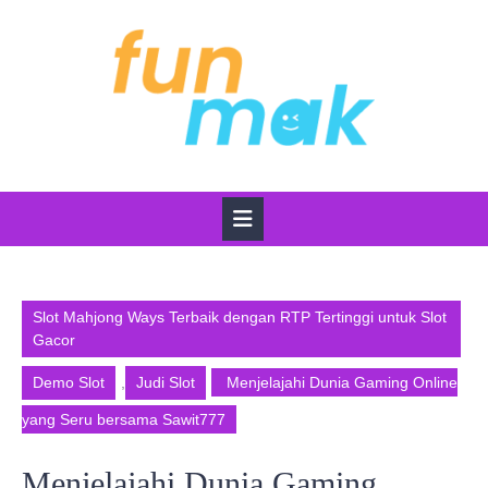
Skip
to
content
Open
Button
Slot Mahjong Ways Terbaik dengan RTP Tertinggi untuk Slot
Gacor
Demo Slot
,
Judi Slot
Menjelajahi Dunia Gaming Online
yang Seru bersama Sawit777
Menjelajahi Dunia Gaming