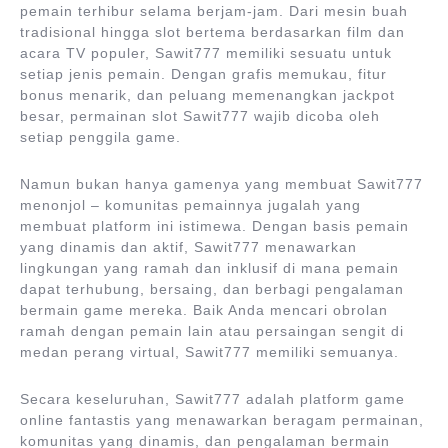
pemain terhibur selama berjam-jam. Dari mesin buah
tradisional hingga slot bertema berdasarkan film dan
acara TV populer, Sawit777 memiliki sesuatu untuk
setiap jenis pemain. Dengan grafis memukau, fitur
bonus menarik, dan peluang memenangkan jackpot
besar, permainan slot Sawit777 wajib dicoba oleh
setiap penggila game.
Namun bukan hanya gamenya yang membuat Sawit777
menonjol – komunitas pemainnya jugalah yang
membuat platform ini istimewa. Dengan basis pemain
yang dinamis dan aktif, Sawit777 menawarkan
lingkungan yang ramah dan inklusif di mana pemain
dapat terhubung, bersaing, dan berbagi pengalaman
bermain game mereka. Baik Anda mencari obrolan
ramah dengan pemain lain atau persaingan sengit di
medan perang virtual, Sawit777 memiliki semuanya.
Secara keseluruhan, Sawit777 adalah platform game
online fantastis yang menawarkan beragam permainan,
komunitas yang dinamis, dan pengalaman bermain