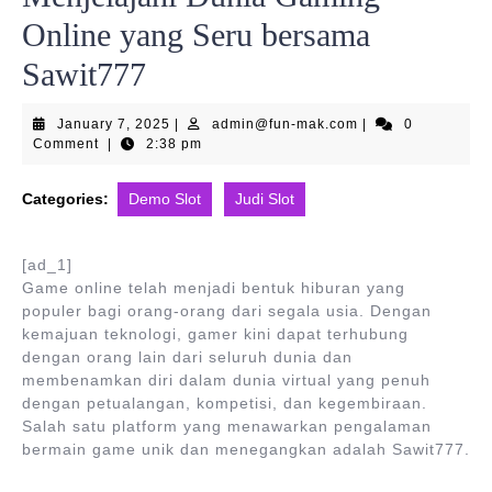
Online yang Seru bersama
Sawit777
January
admin@fun-
January 7, 2025
|
admin@fun-mak.com
|
0
7,
mak.com
Comment
|
2:38 pm
2025
Categories:
Demo Slot
Judi Slot
[ad_1]
Game online telah menjadi bentuk hiburan yang
populer bagi orang-orang dari segala usia. Dengan
kemajuan teknologi, gamer kini dapat terhubung
dengan orang lain dari seluruh dunia dan
membenamkan diri dalam dunia virtual yang penuh
dengan petualangan, kompetisi, dan kegembiraan.
Salah satu platform yang menawarkan pengalaman
bermain game unik dan menegangkan adalah Sawit777.