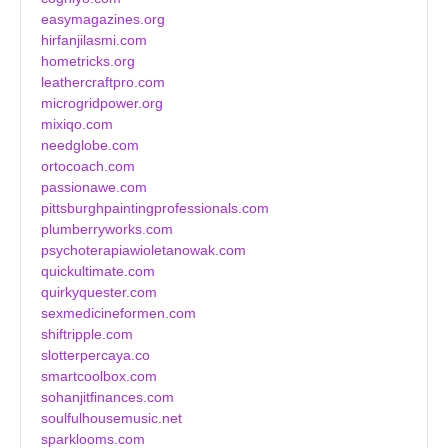
easymagazines.org
hirfanjilasmi.com
hometricks.org
leathercraftpro.com
microgridpower.org
mixiqo.com
needglobe.com
ortocoach.com
passionawe.com
pittsburghpaintingprofessionals.com
plumberryworks.com
psychoterapiawioletanowak.com
quickultimate.com
quirkyquester.com
sexmedicineformen.com
shiftripple.com
slotterpercaya.co
smartcoolbox.com
sohanjitfinances.com
soulfulhousemusic.net
sparklooms.com