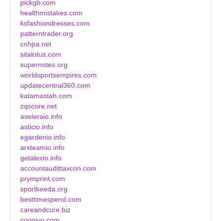
pickgb.com
healthmistakes.com
ksfashiondresses.com
patterntrader.org
cnhpa.net
sitalotus.com
supernotes.org
worldsportsempires.com
updatecentral360.com
katamastah.com
zqscore.net
aseleraio.info
asticio.info
egardenio.info
arxteamio.info
getalexio.info
accountaudittaxcon.com
prymprint.com
sportkeeda.org
besttimespend.com
careandcure.biz
cogniyo.com