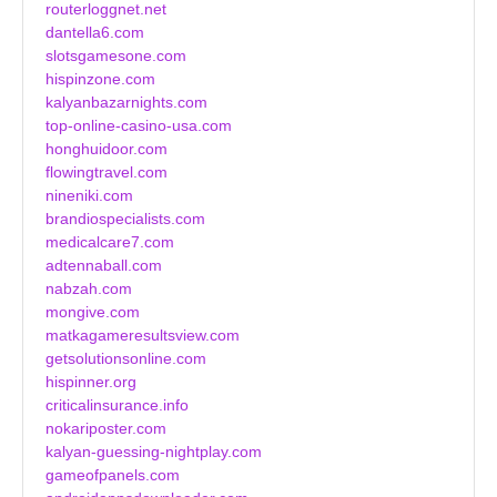
routerloggnet.net
dantella6.com
slotsgamesone.com
hispinzone.com
kalyanbazarnights.com
top-online-casino-usa.com
honghuidoor.com
flowingtravel.com
nineniki.com
brandiospecialists.com
medicalcare7.com
adtennaball.com
nabzah.com
mongive.com
matkagameresultsview.com
getsolutionsonline.com
hispinner.org
criticalinsurance.info
nokariposter.com
kalyan-guessing-nightplay.com
gameofpanels.com