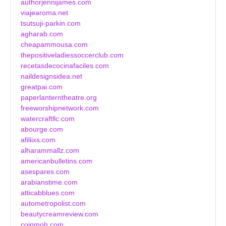
authorjennijames.com
viajearoma.net
tsutsuji-parkin.com
agharab.com
cheapammousa.com
thepositiveladiessoccerclub.com
recetasdecocinafaciles.com
naildesignsidea.net
greatpai.com
paperlanterntheatre.org
freeworshipnetwork.com
watercraftllc.com
abourge.com
afiliixs.com
alharammallz.com
americanbulletins.com
asespares.com
arabianstime.com
atticabblues.com
autometropolist.com
beautycreamreview.com
coinmoh.com