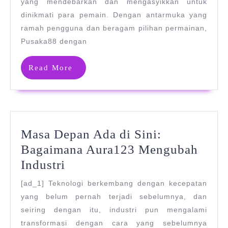
Serunya
yang mendebarkan dan mengasyikkan untuk
Pusaka88:
dinikmati para pemain. Dengan antarmuka yang
ramah pengguna dan beragam pilihan permainan,
Sebuah
Pusaka88 dengan
Review
Read
Read More
More
Masa Depan Ada di Sini:
Bagaimana Aura123 Mengubah
Masa
Industri
Depan
[ad_1] Teknologi berkembang dengan kecepatan
Ada
yang belum pernah terjadi sebelumnya, dan
di
seiring dengan itu, industri pun mengalami
Sini:
transformasi dengan cara yang sebelumnya