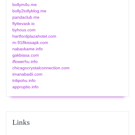
bollym4u.me
bolly2tollyblog.me
pandaclub.me
flyttevask.io
byhous.com
hartfordplazahotel.com
m-918kissapk.com
nabavkame.info
gakbiasa.com
iflowerhu.info
chicagocrystalconnection.com
imanabadii.com
trilipohu.info
appruptio.info
Links