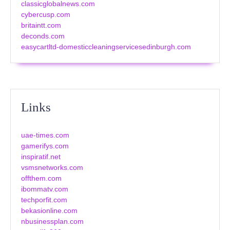
classicglobalnews.com
cybercusp.com
britaintt.com
deconds.com
easycartltd-domesticcleaningservicesedinburgh.com
Links
uae-times.com
gamerifys.com
inspiratif.net
vsmsnetworks.com
offthem.com
ibommatv.com
techporfit.com
bekasionline.com
nbusinessplan.com