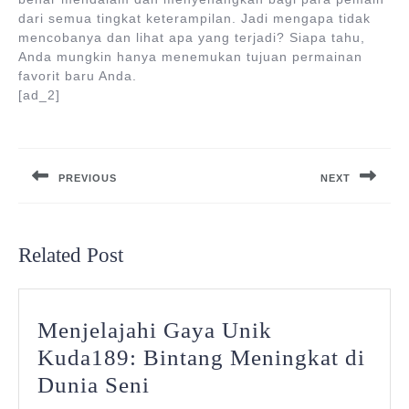
dari semua tingkat keterampilan. Jadi mengapa tidak
mencobanya dan lihat apa yang terjadi? Siapa tahu,
Anda mungkin hanya menemukan tujuan permainan
favorit baru Anda.
[ad_2]
Post
navigation
PREVIOUS
NEXT
Previous
Next
post:
post:
Related Post
Menjelajahi Gaya Unik
Kuda189: Bintang Meningkat di
Menjelajahi
Dunia Seni