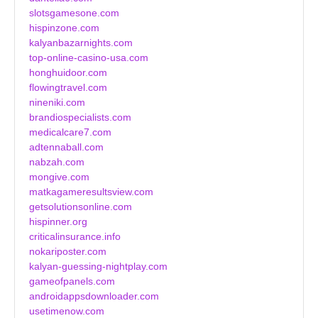
slotsgamesone.com
hispinzone.com
kalyanbazarnights.com
top-online-casino-usa.com
honghuidoor.com
flowingtravel.com
nineniki.com
brandiospecialists.com
medicalcare7.com
adtennaball.com
nabzah.com
mongive.com
matkagameresultsview.com
getsolutionsonline.com
hispinner.org
criticalinsurance.info
nokariposter.com
kalyan-guessing-nightplay.com
gameofpanels.com
androidappsdownloader.com
usetimenow.com