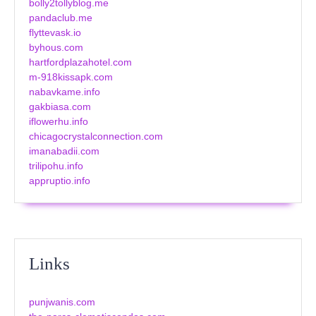
bolly2tollyblog.me
pandaclub.me
flyttevask.io
byhous.com
hartfordplazahotel.com
m-918kissapk.com
nabavkame.info
gakbiasa.com
iflowerhu.info
chicagocrystalconnection.com
imanabadii.com
trilipohu.info
appruptio.info
Links
punjwanis.com