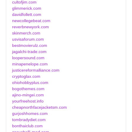
cultofjim.com
glimmerick.com
davidfollett.com
newcollegebeat.com
reverbnewyork.com
skinmerch.com
usvisaforum.com
bestmovierulz.com
jagalchi-trade.com
loopersound.com
minapenelope.com
justicereformalliance.com
cryptoglax.com
ohiohobbyplus.com
bogothemes.com
ajino-mingei.com
yourfreehost.info
cheapnorthfacejacketsm.com
gurjoshhomes.com
tombradydiet.com
bonthaiclub.com