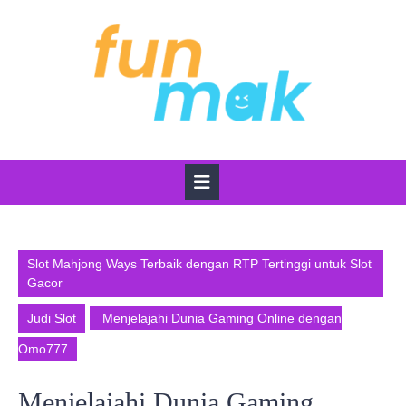
Skip
to
content
Open
Button
Slot Mahjong Ways Terbaik dengan RTP Tertinggi untuk Slot
Gacor
Judi Slot
Menjelajahi Dunia Gaming Online dengan
Omo777
Menjelajahi Dunia Gaming