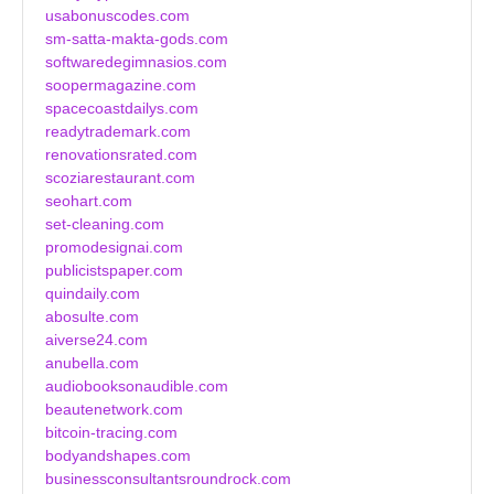
usabonuscodes.com
sm-satta-makta-gods.com
softwaredegimnasios.com
soopermagazine.com
spacecoastdailys.com
readytrademark.com
renovationsrated.com
scoziarestaurant.com
seohart.com
set-cleaning.com
promodesignai.com
publicistspaper.com
quindaily.com
abosulte.com
aiverse24.com
anubella.com
audiobooksonaudible.com
beautenetwork.com
bitcoin-tracing.com
bodyandshapes.com
businessconsultantsroundrock.com