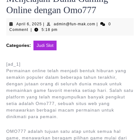
Online dengan Omo777
April
admin@fun-
April 6, 2025
|
admin@fun-mak.com
|
0
6,
mak.com
Comment
|
5:18 pm
2025
Categories:
Judi Slot
[ad_1]
Permainan online telah menjadi bentuk hiburan yang
semakin populer dalam beberapa tahun terakhir,
dengan jutaan orang di seluruh dunia masuk untuk
memainkan game favorit mereka setiap hari. Salah satu
platform yang telah mengumpulkan banyak pengikut
setia adalah Omo777, sebuah situs web yang
menawarkan berbagai macam permainan untuk
dinikmati para pemain.
OMO777 adalah tujuan satu atap untuk semua hal
game, menawarkan beragam pilihan game mulai dari