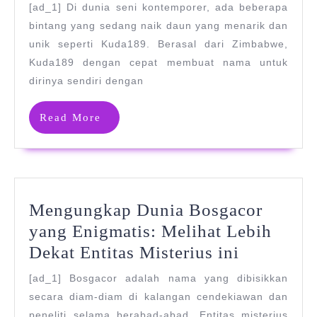
Gaya
[ad_1] Di dunia seni kontemporer, ada beberapa
Unik
bintang yang sedang naik daun yang menarik dan
Kuda189:
unik seperti Kuda189. Berasal dari Zimbabwe,
Bintang
Kuda189 dengan cepat membuat nama untuk
dirinya sendiri dengan
Meningkat
di
Read
Read More
Dunia
More
Seni
Mengungkap Dunia Bosgacor
yang Enigmatis: Melihat Lebih
Mengung
Dekat Entitas Misterius ini
Dunia
[ad_1] Bosgacor adalah nama yang dibisikkan
Bosgacor
secara diam-diam di kalangan cendekiawan dan
yang
peneliti selama berabad-abad. Entitas misterius