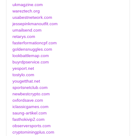
ukmagzine.com
wareztech.org
usabestnetwork.com
jessepinkmanoutfit.com
umailsend.com
retarys.com
fasterformationcpf.com
goldensnuggles.com
lookbattlemap.com
buyrdpservice.com
yesport.net
tostylo.com
yougetthat.net
sportsnetclub.com
newbestcrypto.com
oxfordsave.com
iclassicgames.com
saung-artikel.com
fasthokivip2.com
observersports.com
cryptominingplus.com