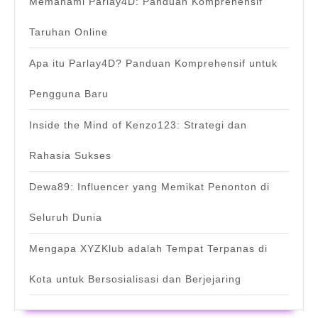
Memahami Parlay4D: Panduan Komprehensif
Taruhan Online
Apa itu Parlay4D? Panduan Komprehensif untuk
Pengguna Baru
Inside the Mind of Kenzo123: Strategi dan
Rahasia Sukses
Dewa89: Influencer yang Memikat Penonton di
Seluruh Dunia
Mengapa XYZKlub adalah Tempat Terpanas di
Kota untuk Bersosialisasi dan Berjejaring