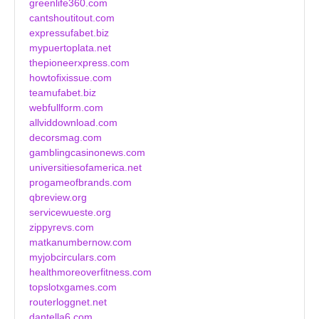
greenlife360.com
cantshoutitout.com
expressufabet.biz
mypuertoplata.net
thepioneerxpress.com
howtofixissue.com
teamufabet.biz
webfullform.com
allviddownload.com
decorsmag.com
gamblingcasinonews.com
universitiesofamerica.net
progameofbrands.com
qbreview.org
servicewueste.org
zippyrevs.com
matkanumbernow.com
myjobcirculars.com
healthmoreoverfitness.com
topslotxgames.com
routerloggnet.net
dantella6.com