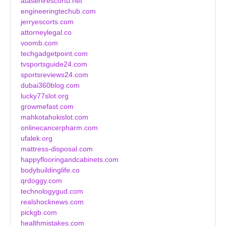
atasehirescortu.net
engineeringtechub.com
jerryescorts.com
attorneylegal.co
voomb.com
techgadgetpoint.com
tvsportsguide24.com
sportsreviews24.com
dubai360blog.com
lucky77slot.org
growmefast.com
mahkotahokislot.com
onlinecancerpharm.com
ufalek.org
mattress-disposal.com
happyflooringandcabinets.com
bodybuildinglife.co
qrdoggy.com
technologygud.com
realshocknews.com
pickgb.com
healthmistakes.com