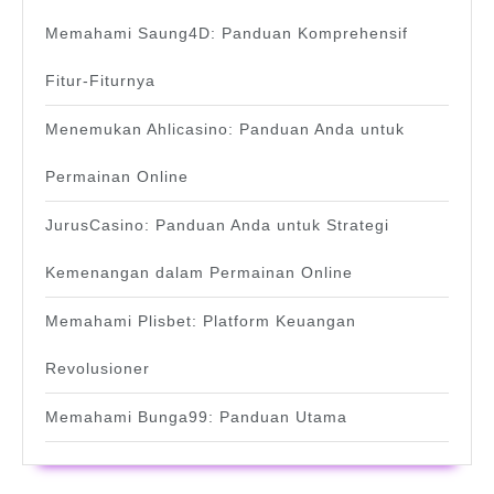
Memahami Saung4D: Panduan Komprehensif
Fitur-Fiturnya
Menemukan Ahlicasino: Panduan Anda untuk
Permainan Online
JurusCasino: Panduan Anda untuk Strategi
Kemenangan dalam Permainan Online
Memahami Plisbet: Platform Keuangan
Revolusioner
Memahami Bunga99: Panduan Utama