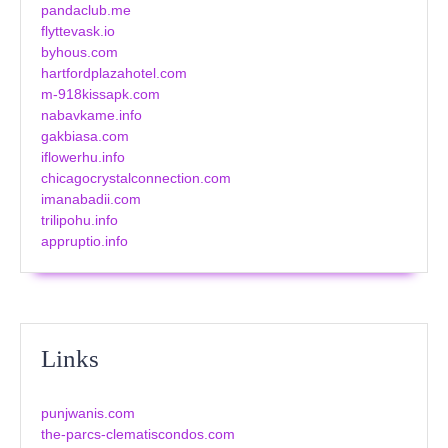
pandaclub.me
flyttevask.io
byhous.com
hartfordplazahotel.com
m-918kissapk.com
nabavkame.info
gakbiasa.com
iflowerhu.info
chicagocrystalconnection.com
imanabadii.com
trilipohu.info
appruptio.info
Links
punjwanis.com
the-parcs-clematiscondos.com