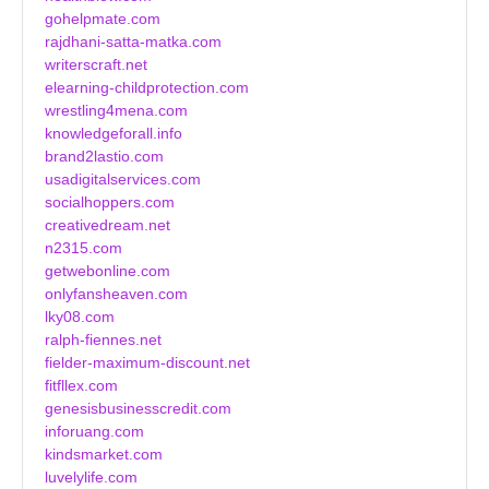
gohelpmate.com
rajdhani-satta-matka.com
writerscraft.net
elearning-childprotection.com
wrestling4mena.com
knowledgeforall.info
brand2lastio.com
usadigitalservices.com
socialhoppers.com
creativedream.net
n2315.com
getwebonline.com
onlyfansheaven.com
lky08.com
ralph-fiennes.net
fielder-maximum-discount.net
fitfllex.com
genesisbusinesscredit.com
inforuang.com
kindsmarket.com
luvelylife.com