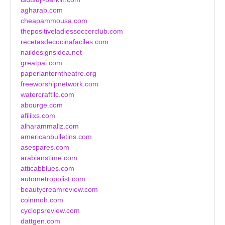
agharab.com
cheapammousa.com
thepositiveladiessoccerclub.com
recetasdecocinafaciles.com
naildesignsidea.net
greatpai.com
paperlanterntheatre.org
freeworshipnetwork.com
watercraftllc.com
abourge.com
afiliixs.com
alharammallz.com
americanbulletins.com
asespares.com
arabianstime.com
atticabblues.com
autometropolist.com
beautycreamreview.com
coinmoh.com
cyclopsreview.com
dattgen.com