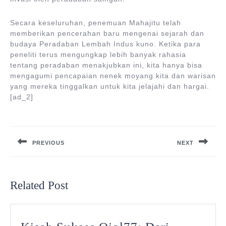
Secara keseluruhan, penemuan Mahajitu telah
memberikan pencerahan baru mengenai sejarah dan
budaya Peradaban Lembah Indus kuno. Ketika para
peneliti terus mengungkap lebih banyak rahasia
tentang peradaban menakjubkan ini, kita hanya bisa
mengagumi pencapaian nenek moyang kita dan warisan
yang mereka tinggalkan untuk kita jelajahi dan hargai.
[ad_2]
Post
navigation
PREVIOUS
NEXT
Previous
Next
post:
post:
Related Post