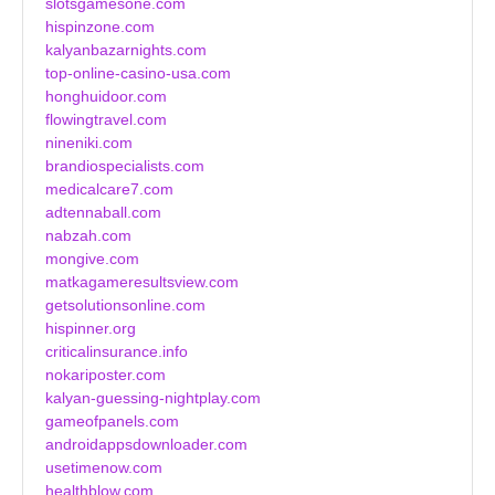
slotsgamesone.com
hispinzone.com
kalyanbazarnights.com
top-online-casino-usa.com
honghuidoor.com
flowingtravel.com
nineniki.com
brandiospecialists.com
medicalcare7.com
adtennaball.com
nabzah.com
mongive.com
matkagameresultsview.com
getsolutionsonline.com
hispinner.org
criticalinsurance.info
nokariposter.com
kalyan-guessing-nightplay.com
gameofpanels.com
androidappsdownloader.com
usetimenow.com
healthblow.com