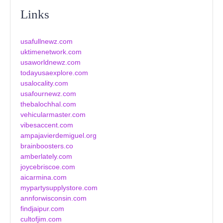
Links
usafullnewz.com
uktimenetwork.com
usaworldnewz.com
todayusaexplore.com
usalocality.com
usafournewz.com
thebalochhal.com
vehicularmaster.com
vibesaccent.com
ampajavierdemiguel.org
brainboosters.co
amberlately.com
joycebriscoe.com
aicarmina.com
mypartysupplystore.com
annforwisconsin.com
findjaipur.com
cultofjim.com