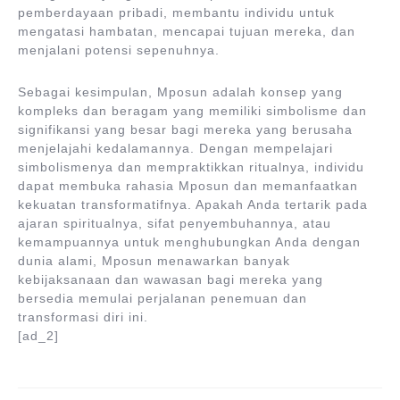
pemberdayaan pribadi, membantu individu untuk
mengatasi hambatan, mencapai tujuan mereka, dan
menjalani potensi sepenuhnya.
Sebagai kesimpulan, Mposun adalah konsep yang
kompleks dan beragam yang memiliki simbolisme dan
signifikansi yang besar bagi mereka yang berusaha
menjelajahi kedalamannya. Dengan mempelajari
simbolismenya dan mempraktikkan ritualnya, individu
dapat membuka rahasia Mposun dan memanfaatkan
kekuatan transformatifnya. Apakah Anda tertarik pada
ajaran spiritualnya, sifat penyembuhannya, atau
kemampuannya untuk menghubungkan Anda dengan
dunia alami, Mposun menawarkan banyak
kebijaksanaan dan wawasan bagi mereka yang
bersedia memulai perjalanan penemuan dan
transformasi diri ini.
[ad_2]
Post
navigation