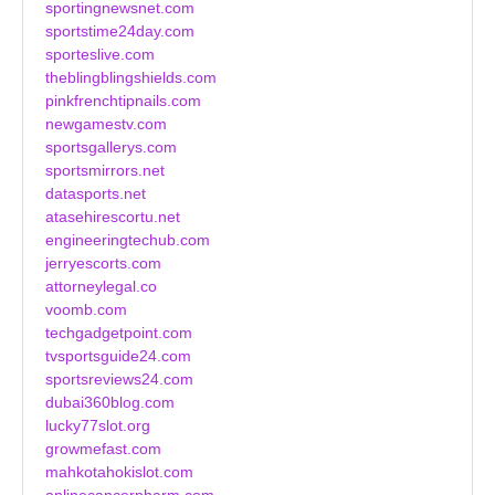
sportingnewsnet.com
sportstime24day.com
sporteslive.com
theblingblingshields.com
pinkfrenchtipnails.com
newgamestv.com
sportsgallerys.com
sportsmirrors.net
datasports.net
atasehirescortu.net
engineeringtechub.com
jerryescorts.com
attorneylegal.co
voomb.com
techgadgetpoint.com
tvsportsguide24.com
sportsreviews24.com
dubai360blog.com
lucky77slot.org
growmefast.com
mahkotahokislot.com