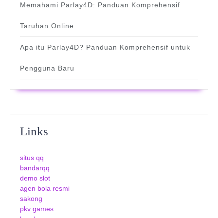
Memahami Parlay4D: Panduan Komprehensif
Taruhan Online
Apa itu Parlay4D? Panduan Komprehensif untuk
Pengguna Baru
Links
situs qq
bandarqq
demo slot
agen bola resmi
sakong
pkv games