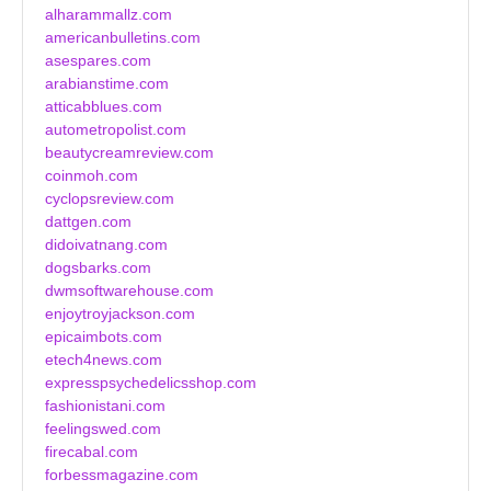
alharammallz.com
americanbulletins.com
asespares.com
arabianstime.com
atticabblues.com
autometropolist.com
beautycreamreview.com
coinmoh.com
cyclopsreview.com
dattgen.com
didoivatnang.com
dogsbarks.com
dwmsoftwarehouse.com
enjoytroyjackson.com
epicaimbots.com
etech4news.com
expresspsychedelicsshop.com
fashionistani.com
feelingswed.com
firecabal.com
forbessmagazine.com