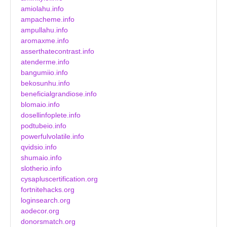
amiolahu.info
ampacheme.info
ampullahu.info
aromaxme.info
asserthatecontrast.info
atenderme.info
bangumiio.info
bekosunhu.info
beneficialgrandiose.info
blomaio.info
dosellinfoplete.info
podtubeio.info
powerfulvolatile.info
qvidsio.info
shumaio.info
slotherio.info
cysapluscertification.org
fortnitehacks.org
loginsearch.org
aodecor.org
donorsmatch.org