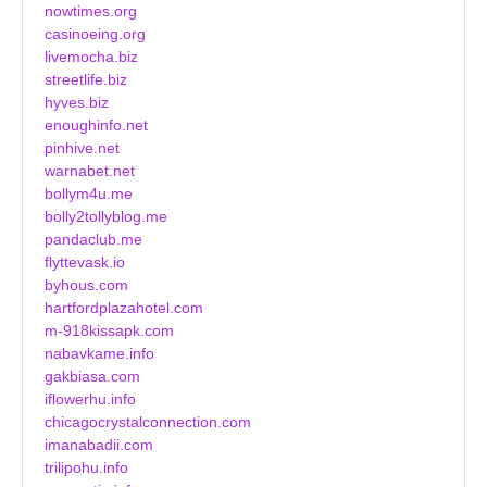
nowtimes.org
casinoeing.org
livemocha.biz
streetlife.biz
hyves.biz
enoughinfo.net
pinhive.net
warnabet.net
bollym4u.me
bolly2tollyblog.me
pandaclub.me
flyttevask.io
byhous.com
hartfordplazahotel.com
m-918kissapk.com
nabavkame.info
gakbiasa.com
iflowerhu.info
chicagocrystalconnection.com
imanabadii.com
trilipohu.info