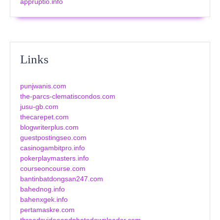
appruptio.info
Links
punjwanis.com
the-parcs-clematiscondos.com
jusu-gb.com
thecarepet.com
blogwriterplus.com
guestpostingseo.com
casinogambitpro.info
pokerplaymasters.info
courseoncourse.com
bantinbatdongsan247.com
bahednog.info
bahenxgek.info
pertamaskre.com