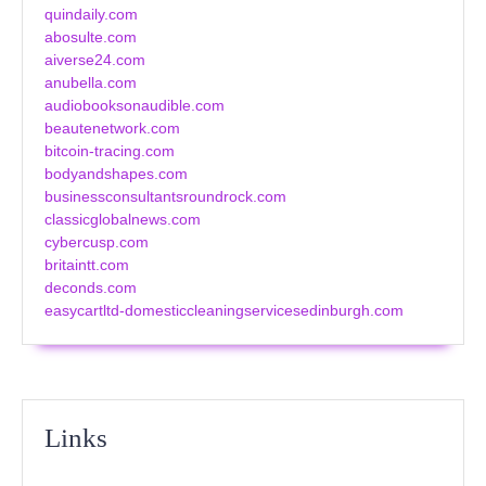
quindaily.com
abosulte.com
aiverse24.com
anubella.com
audiobooksonaudible.com
beautenetwork.com
bitcoin-tracing.com
bodyandshapes.com
businessconsultantsroundrock.com
classicglobalnews.com
cybercusp.com
britaintt.com
deconds.com
easycartltd-domesticcleaningservicesedinburgh.com
Links