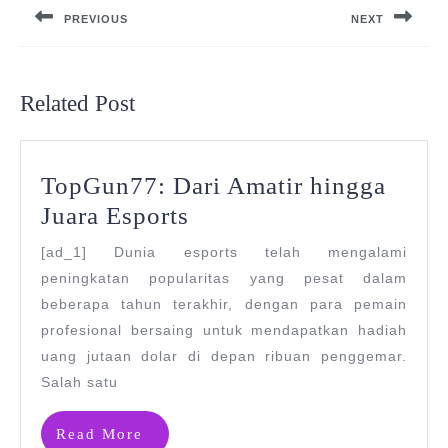
PREVIOUS
NEXT
Previous
Next
post:
post:
Related Post
TopGun77: Dari Amatir hingga
TopGun77:
Juara Esports
Dari
[ad_1] Dunia esports telah mengalami
Amatir
peningkatan popularitas yang pesat dalam
hingga
beberapa tahun terakhir, dengan para pemain
Juara
profesional bersaing untuk mendapatkan hadiah
uang jutaan dolar di depan ribuan penggemar.
Esports
Salah satu
Read
Read More