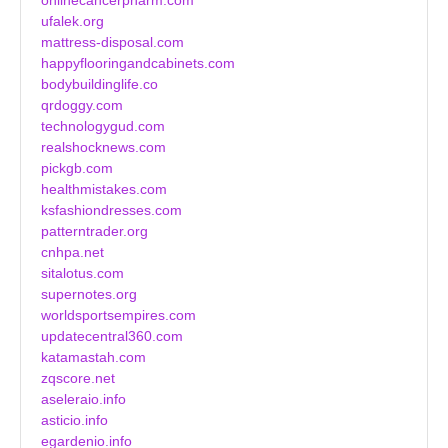
onlinecancerpharm.com
ufalek.org
mattress-disposal.com
happyflooringandcabinets.com
bodybuildinglife.co
qrdoggy.com
technologygud.com
realshocknews.com
pickgb.com
healthmistakes.com
ksfashiondresses.com
patterntrader.org
cnhpa.net
sitalotus.com
supernotes.org
worldsportsempires.com
updatecentral360.com
katamastah.com
zqscore.net
aseleraio.info
asticio.info
egardenio.info