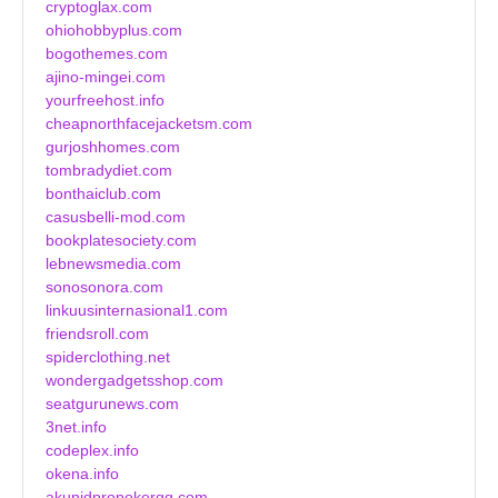
cryptoglax.com
ohiohobbyplus.com
bogothemes.com
ajino-mingei.com
yourfreehost.info
cheapnorthfacejacketsm.com
gurjoshhomes.com
tombradydiet.com
bonthaiclub.com
casusbelli-mod.com
bookplatesociety.com
lebnewsmedia.com
sonosonora.com
linkuusinternasional1.com
friendsroll.com
spiderclothing.net
wondergadgetsshop.com
seatgurunews.com
3net.info
codeplex.info
okena.info
akunidpropokerqq.com