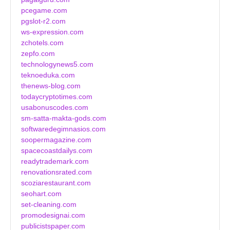
pcegame.com
pgslot-r2.com
ws-expression.com
zchotels.com
zepfo.com
technologynews5.com
teknoeduka.com
thenews-blog.com
todaycryptotimes.com
usabonuscodes.com
sm-satta-makta-gods.com
softwaredegimnasios.com
soopermagazine.com
spacecoastdailys.com
readytrademark.com
renovationsrated.com
scoziarestaurant.com
seohart.com
set-cleaning.com
promodesignai.com
publicistspaper.com