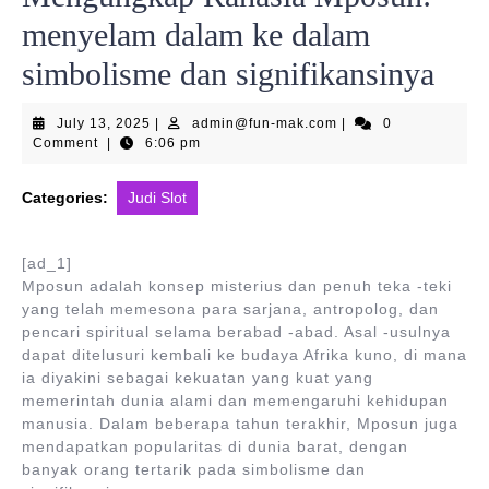
menyelam dalam ke dalam
simbolisme dan signifikansinya
July
admin@fun-
July 13, 2025
|
admin@fun-mak.com
|
0
13,
mak.com
Comment
|
6:06 pm
2025
Categories:
Judi Slot
[ad_1]
Mposun adalah konsep misterius dan penuh teka -teki
yang telah memesona para sarjana, antropolog, dan
pencari spiritual selama berabad -abad. Asal -usulnya
dapat ditelusuri kembali ke budaya Afrika kuno, di mana
ia diyakini sebagai kekuatan yang kuat yang
memerintah dunia alami dan memengaruhi kehidupan
manusia. Dalam beberapa tahun terakhir, Mposun juga
mendapatkan popularitas di dunia barat, dengan
banyak orang tertarik pada simbolisme dan