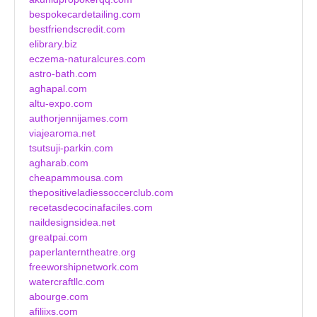
bespokecardetailing.com
bestfriendscredit.com
elibrary.biz
eczema-naturalcures.com
astro-bath.com
aghapal.com
altu-expo.com
authorjennijames.com
viajearoma.net
tsutsuji-parkin.com
agharab.com
cheapammousa.com
thepositiveladiessoccerclub.com
recetasdecocinafaciles.com
naildesignsidea.net
greatpai.com
paperlanterntheatre.org
freeworshipnetwork.com
watercraftllc.com
abourge.com
afiliixs.com