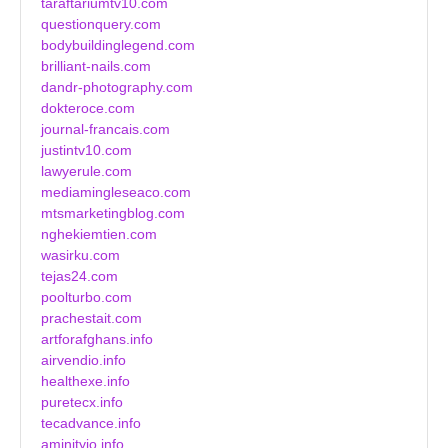
taraftariumtv10.com
questionquery.com
bodybuildinglegend.com
brilliant-nails.com
dandr-photography.com
dokteroce.com
journal-francais.com
justintv10.com
lawyerule.com
mediamingleseaco.com
mtsmarketingblog.com
nghekiemtien.com
wasirku.com
tejas24.com
poolturbo.com
prachestait.com
artforafghans.info
airvendio.info
healthexe.info
puretecx.info
tecadvance.info
aminityio.info