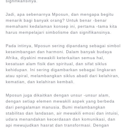
signifikansinya.
Jadi, apa sebenarnya Mposun, dan mengapa begitu
menarik bagi banyak orang? Untuk benar -benar
memahami kedalaman konsep ini, pertama -tama kita
harus mempelajari simbolisme dan signifikansinya.
Pada intinya, Mposun sering dipandang sebagai simbol
keseimbangan dan harmoni. Dalam banyak budaya
Afrika, diyakini mewakili keterkaitan semua hal,
kesatuan alam fisik dan spiritual, dan sifat siklus
kehidupan. Ini sering digambarkan sebagai lingkaran
atau spiral, melambangkan siklus abadi dari kelahiran,
kematian, dan kelahiran kembali.
Mposun juga dikaitkan dengan unsur -unsur alam,
dengan setiap elemen mewakili aspek yang berbeda
dari pengalaman manusia. Bumi melambangkan
stabilitas dan landasan, air mewakili emosi dan intuisi,
udara menandakan kecerdasan dan komunikasi, dan
api mewujudkan hasrat dan transformasi. Dengan