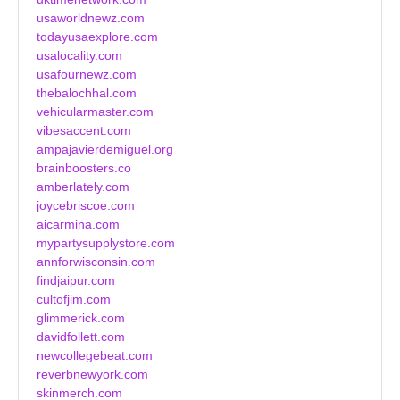
usaworldnewz.com
todayusaexplore.com
usalocality.com
usafournewz.com
thebalochhal.com
vehicularmaster.com
vibesaccent.com
ampajavierdemiguel.org
brainboosters.co
amberlately.com
joycebriscoe.com
aicarmina.com
mypartysupplystore.com
annforwisconsin.com
findjaipur.com
cultofjim.com
glimmerick.com
davidfollett.com
newcollegebeat.com
reverbnewyork.com
skinmerch.com