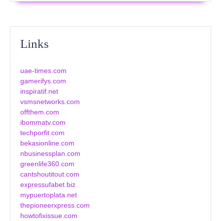
Links
uae-times.com
gamerifys.com
inspiratif.net
vsmsnetworks.com
offthem.com
ibommatv.com
techporfit.com
bekasionline.com
nbusinessplan.com
greenlife360.com
cantshoutitout.com
expressufabet.biz
mypuertoplata.net
thepioneerxpress.com
howtofixissue.com