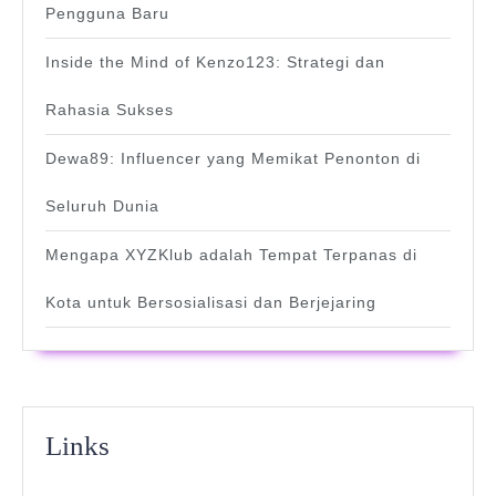
Pengguna Baru
Inside the Mind of Kenzo123: Strategi dan
Rahasia Sukses
Dewa89: Influencer yang Memikat Penonton di
Seluruh Dunia
Mengapa XYZKlub adalah Tempat Terpanas di
Kota untuk Bersosialisasi dan Berjejaring
Links