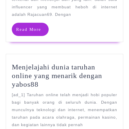
Internet
influencer yang membuat heboh di internet
adalah Rajacuan69. Dengan
dengan
Badai
Read
Read More
More
Menjelajahi dunia taruhan
online yang menarik dengan
Menjelajahi
yabos88
dunia
[ad_1] Taruhan online telah menjadi hobi populer
taruhan
bagi banyak orang di seluruh dunia. Dengan
online
munculnya teknologi dan internet, menempatkan
yang
taruhan pada acara olahraga, permainan kasino,
dan kegiatan lainnya tidak pernah
menarik