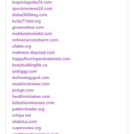
tvsportsguide24.com
sportsreviews24.com
dubai360blog.com
lucky77slot.org
growmefast.com
mahkotahokislot.com
onlinecancerpharm.com
ufalek.org
mattress-disposal.com
happyflooringandcabinets.com
bodybuildinglife.co
qrdoggy.com
technologygud.com
realshocknews.com
pickgb.com
healthmistakes.com
ksfashiondresses.com
patterntrader.org
cnhpa.net
sitalotus.com
supernotes.org