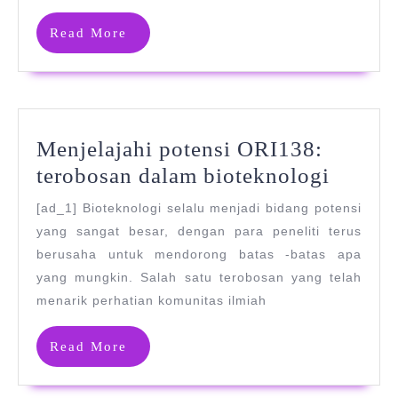
dengan
Read
Read More
yabos88
More
Menjelajahi potensi ORI138:
Menjel
terobosan dalam bioteknologi
potens
[ad_1] Bioteknologi selalu menjadi bidang potensi
ORI13
yang sangat besar, dengan para peneliti terus
terobo
berusaha untuk mendorong batas -batas apa
dalam
yang mungkin. Salah satu terobosan yang telah
menarik perhatian komunitas ilmiah
biotek
Read
Read More
More