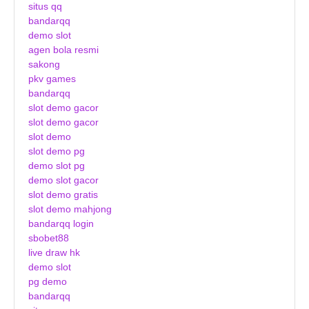
situs qq
bandarqq
demo slot
agen bola resmi
sakong
pkv games
bandarqq
slot demo gacor
slot demo gacor
slot demo
slot demo pg
demo slot pg
demo slot gacor
slot demo gratis
slot demo mahjong
bandarqq login
sbobet88
live draw hk
demo slot
pg demo
bandarqq