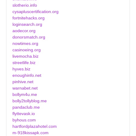
slotherio.info
cysapluscertification.org
fortnitehacks.org
loginsearch.org
aodecor.org
donorsmatch.org
nowtimes.org
casinoeing.org
livemocha.biz
streetlife.biz
hyves.biz
enoughinfo.net
pinhive.net
warnabet.net
bollym4u.me
bolly2tollyblog.me
pandaclub.me
flyttevask.io
byhous.com
hartfordplazahotel.com
m-918kissapk.com