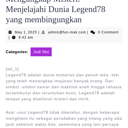
Menjelajahi Dunia Legend78
yang membingungkan
May
admin@fun-
May 1, 2025
|
admin@fun-mak.com
|
0 Comment
1,
mak.com
|
8:42 am
2025
Categories:
Judi Slot
[ad_1]
Legend78 adalah dunia misterius dan penuh teka -teki
yang telah menangkap imajinasi banyak orang. Dari
simbol -simbol samar dan makhluk aneh hingga rahasia
tersembunyi dan reruntuhan kuno, Legend78 adalah
tempat yang diselimuti misteri dan intrik.
Asal -usul Legend78 tidak diketahui, dengan beberapa
mengklaim itu sebagai peradaban yang hilang yang ada
jauh sebelum waktu kita, sementara yang lain percaya