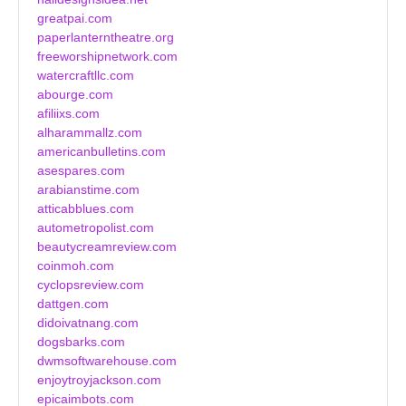
greatpai.com
paperlanterntheatre.org
freeworshipnetwork.com
watercraftllc.com
abourge.com
afiliixs.com
alharammallz.com
americanbulletins.com
asespares.com
arabianstime.com
atticabblues.com
autometropolist.com
beautycreamreview.com
coinmoh.com
cyclopsreview.com
dattgen.com
didoivatnang.com
dogsbarks.com
dwmsoftwarehouse.com
enjoytroyjackson.com
epicaimbots.com