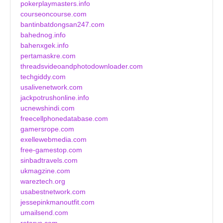
pokerplaymasters.info
courseoncourse.com
bantinbatdongsan247.com
bahednog.info
bahenxgek.info
pertamaskre.com
threadsvideoandphotodownloader.com
techgiddy.com
usalivenetwork.com
jackpotrushonline.info
ucnewshindi.com
freecellphonedatabase.com
gamersrope.com
exellewebmedia.com
free-gamestop.com
sinbadtravels.com
ukmagzine.com
wareztech.org
usabestnetwork.com
jessepinkmanoutfit.com
umailsend.com