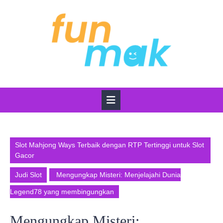
Skip
to
content
Open
Button
Slot Mahjong Ways Terbaik dengan RTP Tertinggi untuk Slot
Gacor
Judi Slot
Mengungkap Misteri: Menjelajahi Dunia
Legend78 yang membingungkan
Mengungkap Misteri: