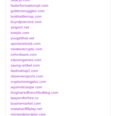
retarys.com
fasterformationcpf.com
goldensnuggles.com
lookbattlemap.com
buyrdpservice.com
yesport.net
tostylo.com
yougetthat.net
sportsnetclub.com
newbestcrypto.com
oxfordsave.com
iclassicgames.com
saung-artikel.com
fasthokivip2.com
observersports.com
cryptominingplus.com
aquinoticiaspe.com
longhairedfrenchbulldog.com
lawyersforhire.co
businemarket.com
matahari88play.net
moneydescriptor.com