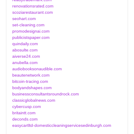
renovationsrated.com
scoziarestaurant.com
seohart.com
set-cleaning.com
promodesignai.com
publicistspaper.com
quindaily.com
abosulte.com
aiverse24.com
anubella.com
audiobooksonaudible.com
beautenetwork.com
bitcoin-tracing.com
bodyandshapes.com
businessconsultantsroundrock.com
classicglobalnews.com
cybercusp.com
britaintt.com
deconds.com
easycartltd-domesticcleaningservicesedinburgh.com