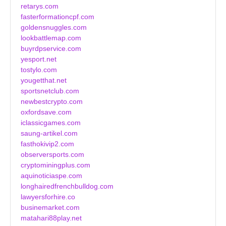
retarys.com
fasterformationcpf.com
goldensnuggles.com
lookbattlemap.com
buyrdpservice.com
yesport.net
tostylo.com
yougetthat.net
sportsnetclub.com
newbestcrypto.com
oxfordsave.com
iclassicgames.com
saung-artikel.com
fasthokivip2.com
observersports.com
cryptominingplus.com
aquinoticiaspe.com
longhairedfrenchbulldog.com
lawyersforhire.co
businemarket.com
matahari88play.net