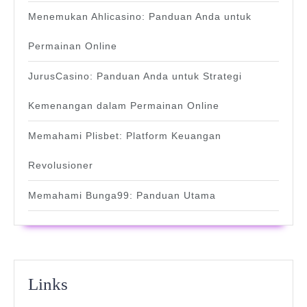
Menemukan Ahlicasino: Panduan Anda untuk
Permainan Online
JurusCasino: Panduan Anda untuk Strategi
Kemenangan dalam Permainan Online
Memahami Plisbet: Platform Keuangan
Revolusioner
Memahami Bunga99: Panduan Utama
Links