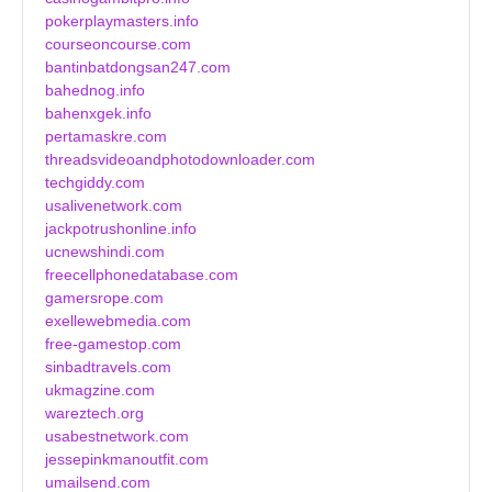
pokerplaymasters.info
courseoncourse.com
bantinbatdongsan247.com
bahednog.info
bahenxgek.info
pertamaskre.com
threadsvideoandphotodownloader.com
techgiddy.com
usalivenetwork.com
jackpotrushonline.info
ucnewshindi.com
freecellphonedatabase.com
gamersrope.com
exellewebmedia.com
free-gamestop.com
sinbadtravels.com
ukmagzine.com
wareztech.org
usabestnetwork.com
jessepinkmanoutfit.com
umailsend.com