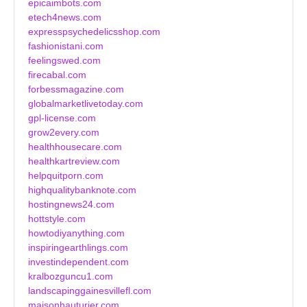
epicaimbots.com
etech4news.com
expresspsychedelicsshop.com
fashionistani.com
feelingswed.com
firecabal.com
forbessmagazine.com
globalmarketlivetoday.com
gpl-license.com
grow2every.com
healthhousecare.com
healthkartreview.com
helpquitporn.com
highqualitybanknote.com
hostingnews24.com
hottstyle.com
howtodiyanything.com
inspiringearthlings.com
investindependent.com
kralbozguncu1.com
landscapinggainesvillefl.com
maisonhauturier.com