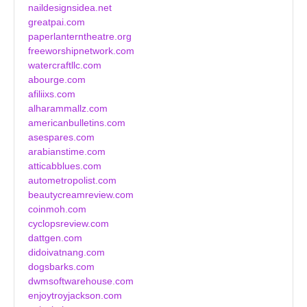
naildesignsidea.net
greatpai.com
paperlanterntheatre.org
freeworshipnetwork.com
watercraftllc.com
abourge.com
afiliixs.com
alharammallz.com
americanbulletins.com
asespares.com
arabianstime.com
atticabblues.com
autometropolist.com
beautycreamreview.com
coinmoh.com
cyclopsreview.com
dattgen.com
didoivatnang.com
dogsbarks.com
dwmsoftwarehouse.com
enjoytroyjackson.com