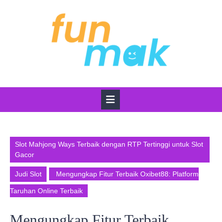
Skip
to
content
Open
Button
Slot Mahjong Ways Terbaik dengan RTP Tertinggi untuk Slot
Gacor
Judi Slot
Mengungkap Fitur Terbaik Oxibet88: Platform
Taruhan Online Terbaik
Mengungkap Fitur Terbaik