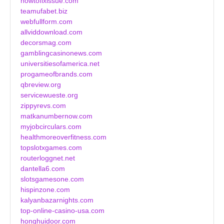
howtofixissue.com
teamufabet.biz
webfullform.com
allviddownload.com
decorsmag.com
gamblingcasinonews.com
universitiesofamerica.net
progameofbrands.com
qbreview.org
servicewueste.org
zippyrevs.com
matkanumbernow.com
myjobcirculars.com
healthmoreoverfitness.com
topslotxgames.com
routerloggnet.net
dantella6.com
slotsgamesone.com
hispinzone.com
kalyanbazarnights.com
top-online-casino-usa.com
honghuidoor.com