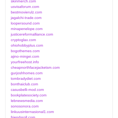
skinmerch.com
usvisaforum.com
bestmovierulz.com
jagalchi-trade.com
loopersound.com
minapenelope.com
justicereformalliance.com
cryptoglax.com
ohiohobbyplus.com
bogothemes.com
ajino-mingei.com
yourfreehost.info
cheapnorthfacejacketsm.com
gurjoshhomes.com
tombradydiet.com
bonthaiclub.com
casusbelli-mod.com
bookplatesociety.com
lebnewsmedia.com
sonosonora.com
linkuusinternasional1.com
friendsroll.com