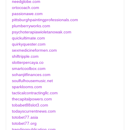
needglobe.com
ortocoach.com
passionawe.com
pittsburghpaintingprofessionals.com
plumberryworks.com
psychoterapiawioletanowak.com
quickultimate.com
quirkyquester.com
sexmedicineformen.com
shiftripple.com
slotterpercaya.co
smartcoolbox.com
sohanjitfinances.com
soulfulhousemusic.net
sparklooms.com
tacticalcontractingllc.com
thecapitalpowers.com
tobabet88slot3.com
todayscurrentnews.com
totobet77.asia
totobet77.org
trendingpublication.com