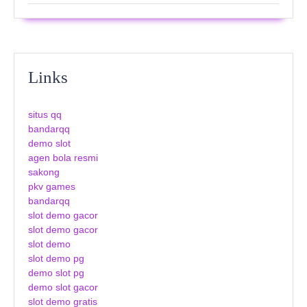
Links
situs qq
bandarqq
demo slot
agen bola resmi
sakong
pkv games
bandarqq
slot demo gacor
slot demo gacor
slot demo
slot demo pg
demo slot pg
demo slot gacor
slot demo gratis