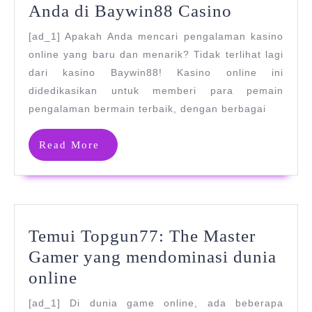
Lepaskan
Anda di Baywin88 Casino
potensi
[ad_1] Apakah Anda mencari pengalaman kasino
kemenang
online yang baru dan menarik? Tidak terlihat lagi
Anda
dari kasino Baywin88! Kasino online ini
di
didedikasikan untuk memberi para pemain
pengalaman bermain terbaik, dengan berbagai
Baywin88
Casino
Read
Read More
More
Temui Topgun77: The Master
Gamer yang mendominasi dunia
Temui
online
Topgun77:
[ad_1] Di dunia game online, ada beberapa