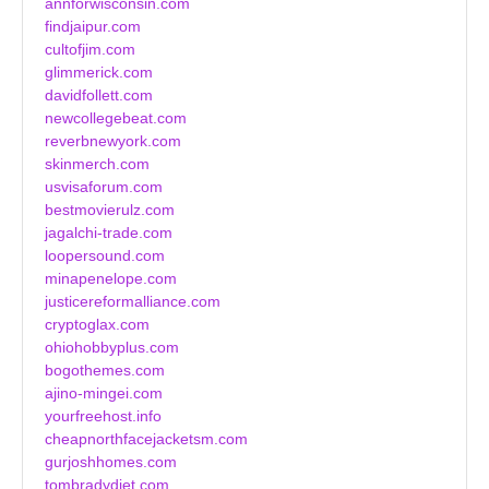
annforwisconsin.com
findjaipur.com
cultofjim.com
glimmerick.com
davidfollett.com
newcollegebeat.com
reverbnewyork.com
skinmerch.com
usvisaforum.com
bestmovierulz.com
jagalchi-trade.com
loopersound.com
minapenelope.com
justicereformalliance.com
cryptoglax.com
ohiohobbyplus.com
bogothemes.com
ajino-mingei.com
yourfreehost.info
cheapnorthfacejacketsm.com
gurjoshhomes.com
tombradydiet.com