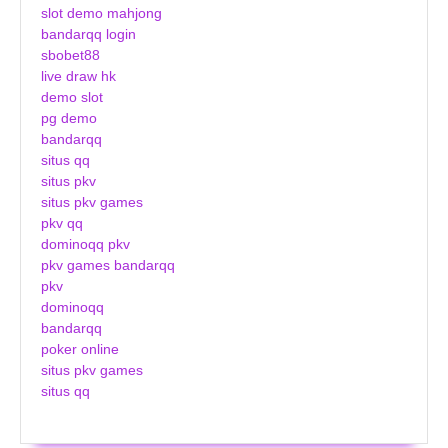
slot demo mahjong
bandarqq login
sbobet88
live draw hk
demo slot
pg demo
bandarqq
situs qq
situs pkv
situs pkv games
pkv qq
dominoqq pkv
pkv games bandarqq
pkv
dominoqq
bandarqq
poker online
situs pkv games
situs qq