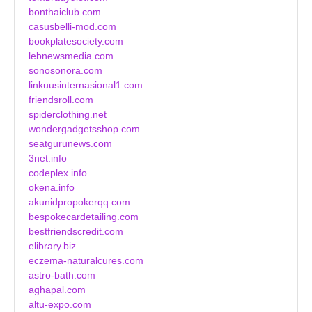
bonthaiclub.com
casusbelli-mod.com
bookplatesociety.com
lebnewsmedia.com
sonosonora.com
linkuusinternasional1.com
friendsroll.com
spiderclothing.net
wondergadgetsshop.com
seatgurunews.com
3net.info
codeplex.info
okena.info
akunidpropokerqq.com
bespokecardetailing.com
bestfriendscredit.com
elibrary.biz
eczema-naturalcures.com
astro-bath.com
aghapal.com
altu-expo.com