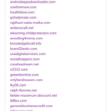
androidappsdownloader.com
usetimenow.com
healthblow.com
gohelpmate.com
rajdhani-satta-matka.com
writerscraft.net
elearning-childprotection.com
wrestling4mena.com
knowledgeforall.info
brand2lastio.com
usadigitalservices.com
socialhoppers.com
creativedream.net
n2315.com
getwebonline.com
onlyfansheaven.com
lky08.com
ralph-fiennes.net
fielder-maximum-discount.net
fitfllex.com
genesisbusinesscredit.com