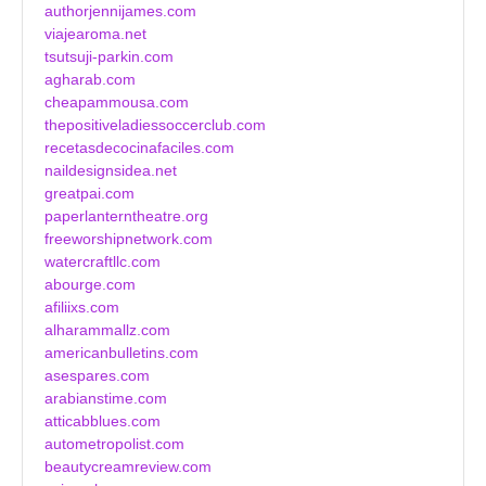
authorjennijames.com
viajearoma.net
tsutsuji-parkin.com
agharab.com
cheapammousa.com
thepositiveladiessoccerclub.com
recetasdecocinafaciles.com
naildesignsidea.net
greatpai.com
paperlanterntheatre.org
freeworshipnetwork.com
watercraftllc.com
abourge.com
afiliixs.com
alharammallz.com
americanbulletins.com
asespares.com
arabianstime.com
atticabblues.com
autometropolist.com
beautycreamreview.com