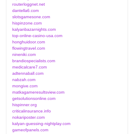
routerloggnet.net
dantella6.com
slotsgamesone.com
hispinzone.com
kalyanbazarnights.com
top-online-casino-usa.com
honghuidoor.com
flowingtravel.com
nineniki.com
brandiospecialists.com
medicalcare7.com
adtennaball.com
nabzah.com
mongive.com
matkagameresultsview.com
getsolutionsonline.com
hispinner.org
criticalinsurance.info
nokariposter.com
kalyan-guessing-nightplay.com
gameofpanels.com