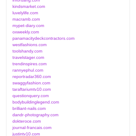
inforuang.com
kindsmarket.com
luvelylife.com
macramb.com
mypet-diary.com
oxweekly.com
panamacitydeckcontractors.com
westfashions.com
toolshandy.com
travelstager.com
trendinspires.com
rannyephul.com
reportradar360.com
swaggyfashion.com
taraftariumtv10.com
questionquery.com
bodybuildinglegend.com
brilliant-nails.com
dandr-photography.com
dokteroce.com
journal-francais.com
justintv10.com