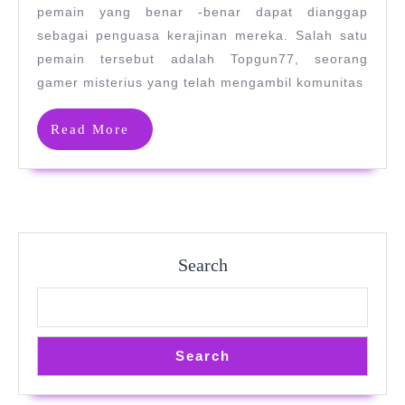
The
pemain yang benar -benar dapat dianggap
Master
sebagai penguasa kerajinan mereka. Salah satu
Gamer
pemain tersebut adalah Topgun77, seorang
gamer misterius yang telah mengambil komunitas
yang
mendominasi
Read
Read More
dunia
More
online
Search
Search