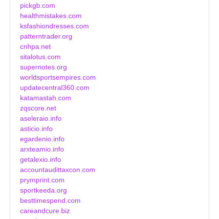
pickgb.com
healthmistakes.com
ksfashiondresses.com
patterntrader.org
cnhpa.net
sitalotus.com
supernotes.org
worldsportsempires.com
updatecentral360.com
katamastah.com
zqscore.net
aseleraio.info
asticio.info
egardenio.info
arxteamio.info
getalexio.info
accountaudittaxcon.com
prymprint.com
sportkeeda.org
besttimespend.com
careandcure.biz