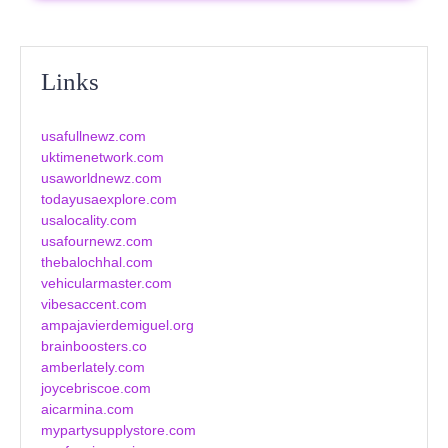
Links
usafullnewz.com
uktimenetwork.com
usaworldnewz.com
todayusaexplore.com
usalocality.com
usafournewz.com
thebalochhal.com
vehicularmaster.com
vibesaccent.com
ampajavierdemiguel.org
brainboosters.co
amberlately.com
joycebriscoe.com
aicarmina.com
mypartysupplystore.com