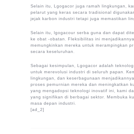
Selain itu, Lgogacor juga ramah lingkungan, 
pelarut yang keras secara tradisional digunak
jejak karbon industri tetapi juga memastikan l
Selain itu, lgogacour serba guna dan dapat dit
ke obat -obatan. Fleksibilitas ini menjadikanny
memungkinkan mereka untuk merampingkan pro
secara keseluruhan.
Sebagai kesimpulan, Lgogacor adalah teknolog
untuk merevolusi industri di seluruh papan. 
lingkungan, dan keserbagunaan menjadikannya 
proses pemurnian mereka dan meningkatkan kua
yang mengadopsi teknologi inovatif ini, kami 
yang signifikan di berbagai sektor. Membuka 
masa depan industri.
[ad_2]
Post