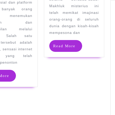
Kehidupan
Sejarah
sial dan platform
Makhluk misterius ini
TUMI123:
Akunbos
, banyak orang
telah memikat imajinasi
Melihat
yang
 menemukan
orang-orang di seluruh
naran dan
Perjalanan
Menarik
dunia dengan kisah-kisah
asilan melalui
Sensasi
mempesona dan
et. Salah satu
Internet
 tersebut adalah
Read
Read More
Menuju
 sensasi internet
More
Ketenaran
r yang telah
 penonton
Read
More
More