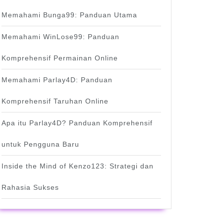
Memahami Bunga99: Panduan Utama
Memahami WinLose99: Panduan
Komprehensif Permainan Online
Memahami Parlay4D: Panduan
Komprehensif Taruhan Online
Apa itu Parlay4D? Panduan Komprehensif
untuk Pengguna Baru
Inside the Mind of Kenzo123: Strategi dan
Rahasia Sukses