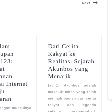
NEXT
Next
post:
lam
Dari Cerita
dupan
Rakyat ke
123:
Realitas: Sejarah
at
Akunbos yang
Dari
lanan
Menarik
Cerita
i Internet
[ad_1] Akunbos adalah
Rakyat
ju
makhluk mitos yang telah
Di
ke
aran
menjadi bagian dari cerita
Dalam
Realitas:
rakyat dan legenda
Dengan munculnya
selama berabad-abad.