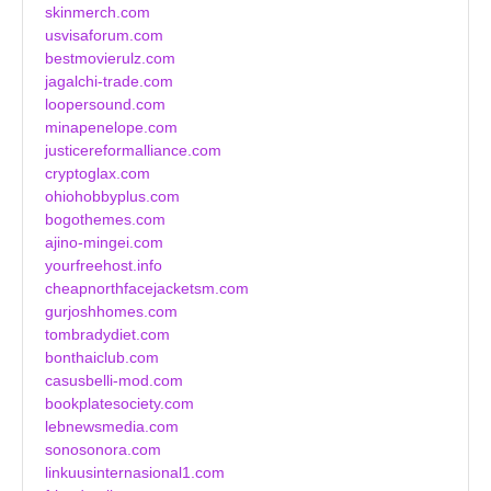
skinmerch.com
usvisaforum.com
bestmovierulz.com
jagalchi-trade.com
loopersound.com
minapenelope.com
justicereformalliance.com
cryptoglax.com
ohiohobbyplus.com
bogothemes.com
ajino-mingei.com
yourfreehost.info
cheapnorthfacejacketsm.com
gurjoshhomes.com
tombradydiet.com
bonthaiclub.com
casusbelli-mod.com
bookplatesociety.com
lebnewsmedia.com
sonosonora.com
linkuusinternasional1.com