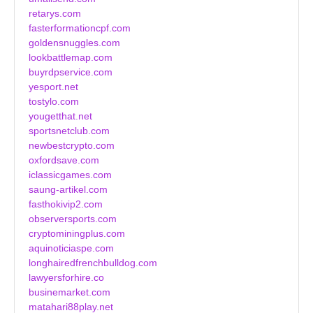
retarys.com
fasterformationcpf.com
goldensnuggles.com
lookbattlemap.com
buyrdpservice.com
yesport.net
tostylo.com
yougetthat.net
sportsnetclub.com
newbestcrypto.com
oxfordsave.com
iclassicgames.com
saung-artikel.com
fasthokivip2.com
observersports.com
cryptominingplus.com
aquinoticiaspe.com
longhairedfrenchbulldog.com
lawyersforhire.co
businemarket.com
matahari88play.net