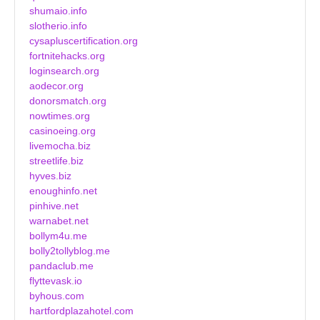
shumaio.info
slotherio.info
cysapluscertification.org
fortnitehacks.org
loginsearch.org
aodecor.org
donorsmatch.org
nowtimes.org
casinoeing.org
livemocha.biz
streetlife.biz
hyves.biz
enoughinfo.net
pinhive.net
warnabet.net
bollym4u.me
bolly2tollyblog.me
pandaclub.me
flyttevask.io
byhous.com
hartfordplazahotel.com