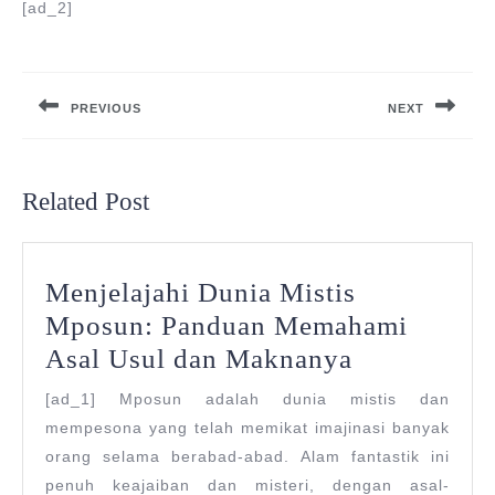
[ad_2]
Post
navigation
PREVIOUS
NEXT
Previous
Next
post:
post:
Related Post
Menjelajahi Dunia Mistis
Mposun: Panduan Memahami
Menjelajah
Asal Usul dan Maknanya
Dunia
[ad_1] Mposun adalah dunia mistis dan
Mistis
mempesona yang telah memikat imajinasi banyak
Mposun:
orang selama berabad-abad. Alam fantastik ini
Panduan
penuh keajaiban dan misteri, dengan asal-