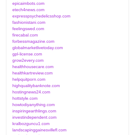
epicaimbots.com
etech4news.com
expresspsychedelicsshop.com
fashionistani.com
feelingswed.com
firecabal.com
forbessmagazine.com
globalmarketlivetoday.com
gpl-license.com
grow2every.com
healthhousecare.com
healthkartreview.com
helpquitporn.com
highqualitybanknote.com
hostingnews24.com
hottstyle.com
howtodiyanything.com
inspiringearthlings.com
investindependent.com
kralbozguncu1.com
landscapinggainesvillefl.com