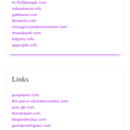
m-918kissapk.com
nabavkame.info
gakbiasa.com
iflowerhu.info
chicagocrystalconnection.com
imanabadii.com
trilipohu.info
appruptio.info
Links
punjwanis.com
the-parcs-clematiscondos.com
jusu-gb.com
thecarepet.com
blogwriterplus.com
guestpostingseo.com