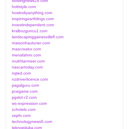
hostingnews24.com
hottstyle.com
howtodiyanything.com
inspiringearthlings.com
investindependent.com
kralbozguncu1.com
landscapinggainesvillefl.com
maisonhauturier.com
mascreator.com
menafahmi.com
mukhtarmeer.com
nascartoday.com
nqted.com
nzdriverlicence.com
pagalguru.com
pcegame.com
pgslot-r2.com
ws-expression.com
zchotels.com
zepfo.com
technologynews5.com
teknoeduka.com