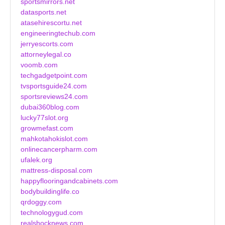
sportsmirrors.net
datasports.net
atasehirescortu.net
engineeringtechub.com
jerryescorts.com
attorneylegal.co
voomb.com
techgadgetpoint.com
tvsportsguide24.com
sportsreviews24.com
dubai360blog.com
lucky77slot.org
growmefast.com
mahkotahokislot.com
onlinecancerpharm.com
ufalek.org
mattress-disposal.com
happyflooringandcabinets.com
bodybuildinglife.co
qrdoggy.com
technologygud.com
realshocknews.com