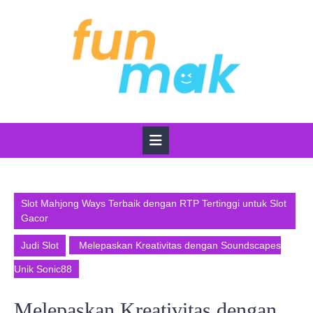
Skip
to
content
Open
Button
Slot Mahjong Ways Terbaik dengan RTP Tertinggi untuk Slot
Gacor
Judi Slot
Melepaskan Kreativitas dengan Soundscapes
Unik Sonic88
Melepaskan Kreativitas dengan