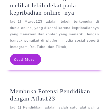
melihat lebih dekat pada
Di
kepribadian online -nya
dalam
[ad_1] Margo123 adalah tokoh terkemuka di
dunia
dunia online, yang dikenal karena kepribadiannya
margo123:
yang menawan dan konten yang menarik. Dengan
melihat
banyak pengikut di platform media sosial seperti
Instagram, YouTube, dan Tiktok,
lebih
dekat
Read
Read More
pada
More
kepribadian
online
-
Membuka Potensi Pendidikan
nya
Membuka
dengan Atlas123
Potensi
[ad_1] Pendidikan adalah salah satu alat paling