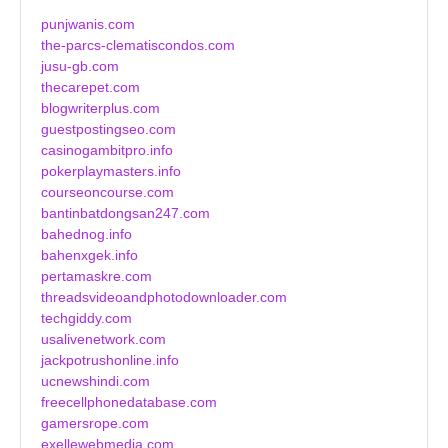
punjwanis.com
the-parcs-clematiscondos.com
jusu-gb.com
thecarepet.com
blogwriterplus.com
guestpostingseo.com
casinogambitpro.info
pokerplaymasters.info
courseoncourse.com
bantinbatdongsan247.com
bahednog.info
bahenxgek.info
pertamaskre.com
threadsvideoandphotodownloader.com
techgiddy.com
usalivenetwork.com
jackpotrushonline.info
ucnewshindi.com
freecellphonedatabase.com
gamersrope.com
exellewebmedia.com