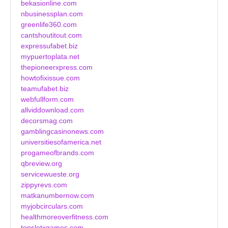
bekasionline.com
nbusinessplan.com
greenlife360.com
cantshoutitout.com
expressufabet.biz
mypuertoplata.net
thepioneerxpress.com
howtofixissue.com
teamufabet.biz
webfullform.com
allviddownload.com
decorsmag.com
gamblingcasinonews.com
universitiesofamerica.net
progameofbrands.com
qbreview.org
servicewueste.org
zippyrevs.com
matkanumbernow.com
myjobcirculars.com
healthmoreoverfitness.com
topslotxgames.com