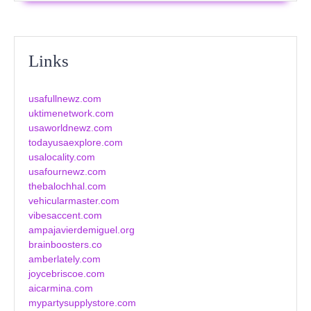
Links
usafullnewz.com
uktimenetwork.com
usaworldnewz.com
todayusaexplore.com
usalocality.com
usafournewz.com
thebalochhal.com
vehicularmaster.com
vibesaccent.com
ampajavierdemiguel.org
brainboosters.co
amberlately.com
joycebriscoe.com
aicarmina.com
mypartysupplystore.com