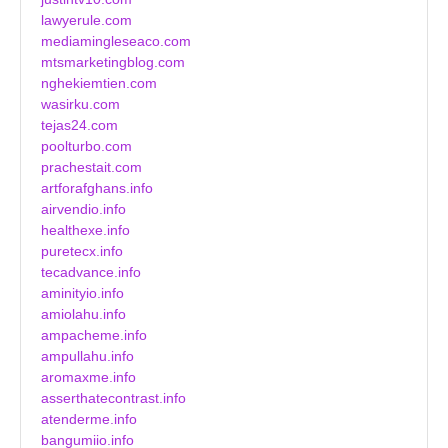
lawyerule.com
mediamingleseaco.com
mtsmarketingblog.com
nghekiemtien.com
wasirku.com
tejas24.com
poolturbo.com
prachestait.com
artforafghans.info
airvendio.info
healthexe.info
puretecx.info
tecadvance.info
aminityio.info
amiolahu.info
ampacheme.info
ampullahu.info
aromaxme.info
asserthatecontrast.info
atenderme.info
bangumiio.info