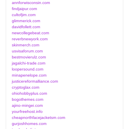
annforwisconsin.com
findjaipur.com
cultofjim.com
glimmerick.com
davidfollett.com
newcollegebeat.com
reverbnewyork.com
skinmerch.com
usvisaforum.com
bestmovierulz.com
jagalchi-trade.com
loopersound.com
minapenelope.com
justicereformalliance.com
cryptoglax.com
ohiohobbyplus.com
bogothemes.com
ajino-mingei.com
yourfreehost.info
cheapnorthfacejacketsm.com
gurjoshhomes.com