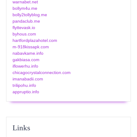
warnabet.net
bollym4u.me
bolly2tollyblog.me
pandaclub.me
flyttevask.io
byhous.com
hartfordplazahotel.com
m-918kissapk.com
nabavkame.info
gakbiasa.com
iflowerhu.info
chicagocrystalconnection.com
imanabadii.com
trilipohu.info
appruptio.info
Links