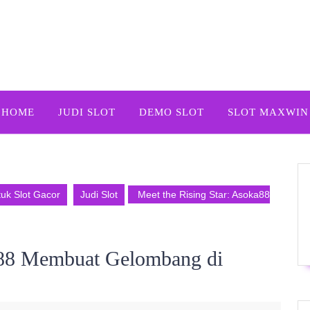
HOME
JUDI SLOT
DEMO SLOT
SLOT MAXWIN
uk Slot Gacor
Judi Slot
Meet the Rising Star: Asoka88
ka88 Membuat Gelombang di