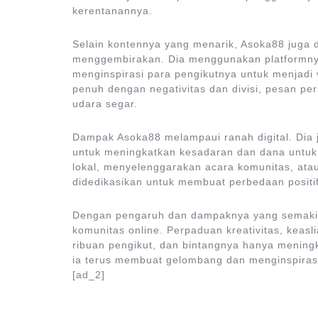
kerentanannya.
Selain kontennya yang menarik, Asoka88 juga d
menggembirakan. Dia menggunakan platformnya 
menginspirasi para pengikutnya untuk menjadi ve
penuh dengan negativitas dan divisi, pesan p
udara segar.
Dampak Asoka88 melampaui ranah digital. Dia
untuk meningkatkan kesadaran dan dana untuk
lokal, menyelenggarakan acara komunitas, atau
didedikasikan untuk membuat perbedaan positif
Dengan pengaruh dan dampaknya yang semakin
komunitas online. Perpaduan kreativitas, keasl
ribuan pengikut, dan bintangnya hanya mening
ia terus membuat gelombang dan menginspirasi
[ad_2]
Post