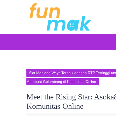
Skip
to
content
Slot Mahjong Ways Terbaik dengan RTP Tertinggi unt
Membuat Gelombang di Komunitas Online
Meet the Rising Star: Aso
Komunitas Online