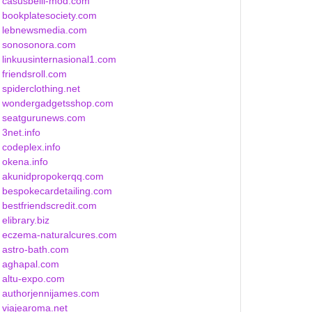
casusbelli-mod.com
bookplatesociety.com
lebnewsmedia.com
sonosonora.com
linkuusinternasional1.com
friendsroll.com
spiderclothing.net
wondergadgetsshop.com
seatgurunews.com
3net.info
codeplex.info
okena.info
akunidpropokerqq.com
bespokecardetailing.com
bestfriendscredit.com
elibrary.biz
eczema-naturalcures.com
astro-bath.com
aghapal.com
altu-expo.com
authorjennijames.com
viajearoma.net