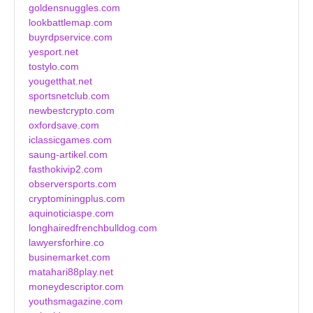
goldensnuggles.com
lookbattlemap.com
buyrdpservice.com
yesport.net
tostylo.com
yougetthat.net
sportsnetclub.com
newbestcrypto.com
oxfordsave.com
iclassicgames.com
saung-artikel.com
fasthokivip2.com
observersports.com
cryptominingplus.com
aquinoticiaspe.com
longhairedfrenchbulldog.com
lawyersforhire.co
businemarket.com
matahari88play.net
moneydescriptor.com
youthsmagazine.com