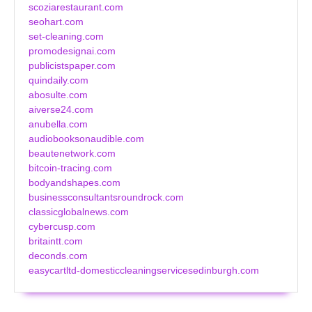
scoziarestaurant.com
seohart.com
set-cleaning.com
promodesignai.com
publicistspaper.com
quindaily.com
abosulte.com
aiverse24.com
anubella.com
audiobooksonaudible.com
beautenetwork.com
bitcoin-tracing.com
bodyandshapes.com
businessconsultantsroundrock.com
classicglobalnews.com
cybercusp.com
britaintt.com
deconds.com
easycartltd-domesticcleaningservicesedinburgh.com