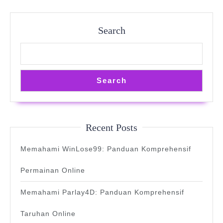
Search
Search
Recent Posts
Memahami WinLose99: Panduan Komprehensif
Permainan Online
Memahami Parlay4D: Panduan Komprehensif
Taruhan Online