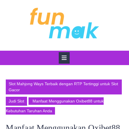
Skip
to
content
Open
Button
Slot Mahjong Ways Terbaik dengan RTP Tertinggi untuk Slot
Gacor
Judi Slot
Manfaat Menggunakan Oxibet88 untuk
Kebutuhan Taruhan Anda
Manfaat Menggunakan Oxibet88