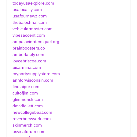
todayusaexplore.com
usalocality.com
usafournewz.com
thebalochhal.com
vehicularmaster.com
vibesaccent.com
ampajavierdemiguel.org
brainboosters.co
amberlately.com
joycebriscoe.com
aicarmina.com
mypartysupplystore.com
annforwisconsin.com
findjaipur.com
cultofjim.com
glimmerick.com
davidfollett.com
newcollegebeat.com
reverbnewyork.com
skinmerch.com
usvisaforum.com