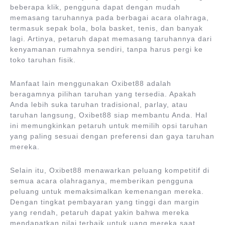
beberapa klik, pengguna dapat dengan mudah
memasang taruhannya pada berbagai acara olahraga,
termasuk sepak bola, bola basket, tenis, dan banyak
lagi. Artinya, petaruh dapat memasang taruhannya dari
kenyamanan rumahnya sendiri, tanpa harus pergi ke
toko taruhan fisik.
Manfaat lain menggunakan Oxibet88 adalah
beragamnya pilihan taruhan yang tersedia. Apakah
Anda lebih suka taruhan tradisional, parlay, atau
taruhan langsung, Oxibet88 siap membantu Anda. Hal
ini memungkinkan petaruh untuk memilih opsi taruhan
yang paling sesuai dengan preferensi dan gaya taruhan
mereka.
Selain itu, Oxibet88 menawarkan peluang kompetitif di
semua acara olahraganya, memberikan pengguna
peluang untuk memaksimalkan kemenangan mereka.
Dengan tingkat pembayaran yang tinggi dan margin
yang rendah, petaruh dapat yakin bahwa mereka
mendapatkan nilai terbaik untuk uang mereka saat