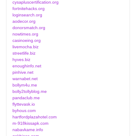
cysapluscertification.org
fortnitehacks.org
loginsearch.org
aodecor.org
donorsmatch.org
nowtimes.org
casinoeing.org
livemocha.biz
streetlife.biz
hyves.biz
enoughinfo.net
pinhive.net
warnabet.net
bollym4u.me
bolly2tollyblog.me
pandaclub.me
flyttevask.io
byhous.com
hartfordplazahotel.com
m-918kissapk.com
nabavkame.info