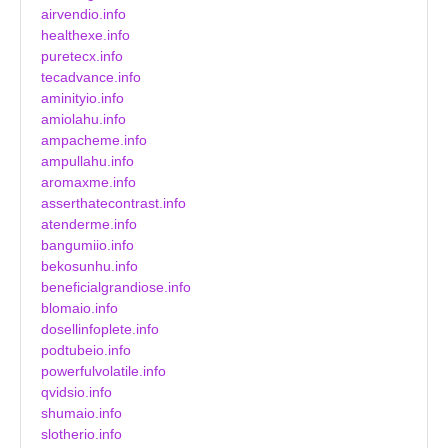
airvendio.info
healthexe.info
puretecx.info
tecadvance.info
aminityio.info
amiolahu.info
ampacheme.info
ampullahu.info
aromaxme.info
asserthatecontrast.info
atenderme.info
bangumiio.info
bekosunhu.info
beneficialgrandiose.info
blomaio.info
dosellinfoplete.info
podtubeio.info
powerfulvolatile.info
qvidsio.info
shumaio.info
slotherio.info