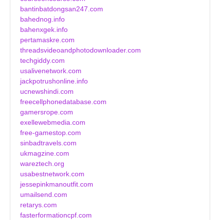
bantinbatdongsan247.com
bahednog.info
bahenxgek.info
pertamaskre.com
threadsvideoandphotodownloader.com
techgiddy.com
usalivenetwork.com
jackpotrushonline.info
ucnewshindi.com
freecellphonedatabase.com
gamersrope.com
exellewebmedia.com
free-gamestop.com
sinbadtravels.com
ukmagzine.com
wareztech.org
usabestnetwork.com
jessepinkmanoutfit.com
umailsend.com
retarys.com
fasterformationcpf.com