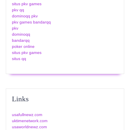
situs pkv games
pkv qq
dominoqq pkv
pkv games bandarqq
pkv
dominoqq
bandarqq
poker online
situs pkv games
situs qq
Links
usafullnewz.com
uktimenetwork.com
usaworldnewz.com