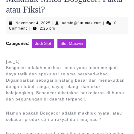
atau Fiksi?
November
admin@fun-
November 4, 2025
|
admin@fun-mak.com
|
0
4,
mak.com
Comment
|
2:25 pm
2025
Categories:
Judi Slot
Slot Maxwin
[ad_1]
Bosgacor adalah makhluk mitos yang telah menjadi
daya tarik dan spekulasi selama berabad-abad.
Digambarkan sebagai binatang besar dan menakutkan
dengan tubuh singa, sayap elang, dan ekor
kalajengking, Bosgacor dikatakan berkeliaran di hutan
dan pegunungan di daerah terpencil.
Namun apakah Bosgacor adalah makhluk nyata, atau
sekadar produk cerita rakyat dan imajinasi?
Banyak yang percaya bahwa Bosgacor hanyalah mitos