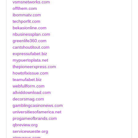
vsmsnetworks.com
offthem.com
ibommatv.com
techporfit.com
bekasionline.com
nbusinessplan.com
greenlife360.com
cantshoutitout.com
expressufabet.biz
mypuertoplata.net
thepioneerxpress.com
howtofixissue.com
teamufabet.biz
webfullform.com
allviddownload.com
decorsmag.com
gamblingcasinonews.com
universitiesofamerica.net
progameofbrands.com
qbreview.org
servicewueste.org
zippyrevs.com