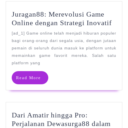
Juragan88: Merevolusi Game
Jura
Online dengan Strategi Inovatif
Mere
[ad_1] Game online telah menjadi hiburan populer
Gam
bagi orang-orang dari segala usia, dengan jutaan
Onli
pemain di seluruh dunia masuk ke platform untuk
deng
memainkan game favorit mereka. Salah satu
platform yang
Strat
Inova
Read
Read More
More
Dari Amatir hingga Pro:
Perjalanan Dewasurga88 dalam