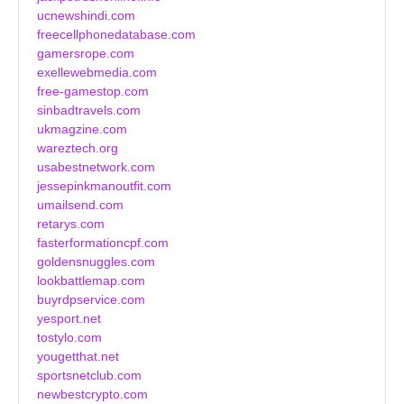
ucnewshindi.com
freecellphonedatabase.com
gamersrope.com
exellewebmedia.com
free-gamestop.com
sinbadtravels.com
ukmagzine.com
wareztech.org
usabestnetwork.com
jessepinkmanoutfit.com
umailsend.com
retarys.com
fasterformationcpf.com
goldensnuggles.com
lookbattlemap.com
buyrdpservice.com
yesport.net
tostylo.com
yougetthat.net
sportsnetclub.com
newbestcrypto.com