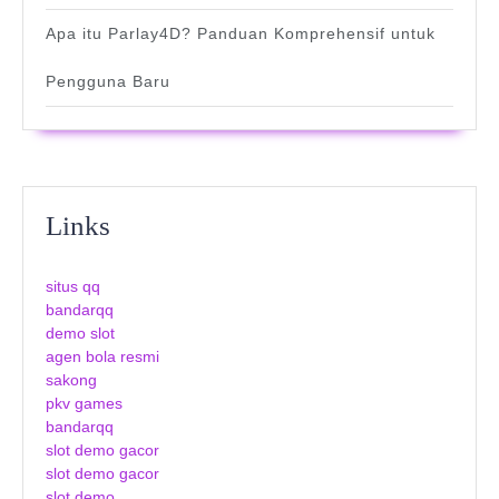
Apa itu Parlay4D? Panduan Komprehensif untuk
Pengguna Baru
Links
situs qq
bandarqq
demo slot
agen bola resmi
sakong
pkv games
bandarqq
slot demo gacor
slot demo gacor
slot demo