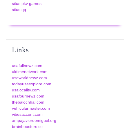
situs pkv games
situs qq
Links
usafullnewz.com
uktimenetwork.com
usaworldnewz.com
todayusaexplore.com
usalocality.com
usafournewz.com
thebalochhal.com
vehicularmaster.com
vibesaccent.com
ampajavierdemiguel.org
brainboosters.co