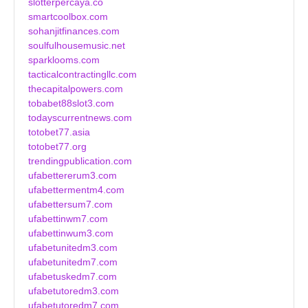
slotterpercaya.co
smartcoolbox.com
sohanjitfinances.com
soulfulhousemusic.net
sparklooms.com
tacticalcontractingllc.com
thecapitalpowers.com
tobabet88slot3.com
todayscurrentnews.com
totobet77.asia
totobet77.org
trendingpublication.com
ufabettererum3.com
ufabettermentm4.com
ufabettersum7.com
ufabettinwm7.com
ufabettinwum3.com
ufabetunitedm3.com
ufabetunitedm7.com
ufabetuskedm7.com
ufabetutoredm3.com
ufabetutoredm7.com