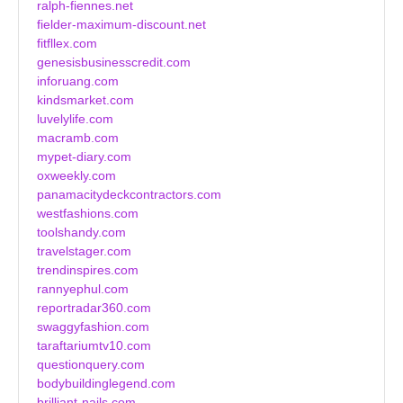
ralph-fiennes.net
fielder-maximum-discount.net
fitfllex.com
genesisbusinesscredit.com
inforuang.com
kindsmarket.com
luvelylife.com
macramb.com
mypet-diary.com
oxweekly.com
panamacitydeckcontractors.com
westfashions.com
toolshandy.com
travelstager.com
trendinspires.com
rannyephul.com
reportradar360.com
swaggyfashion.com
taraftariumtv10.com
questionquery.com
bodybuildinglegend.com
brilliant-nails.com