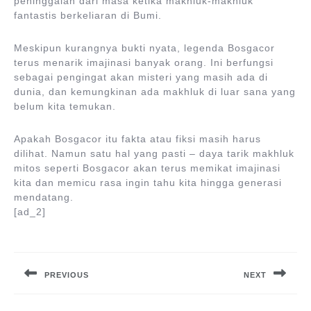
peninggalan dari masa ketika makhluk-makhluk
fantastis berkeliaran di Bumi.
Meskipun kurangnya bukti nyata, legenda Bosgacor
terus menarik imajinasi banyak orang. Ini berfungsi
sebagai pengingat akan misteri yang masih ada di
dunia, dan kemungkinan ada makhluk di luar sana yang
belum kita temukan.
Apakah Bosgacor itu fakta atau fiksi masih harus
dilihat. Namun satu hal yang pasti – daya tarik makhluk
mitos seperti Bosgacor akan terus memikat imajinasi
kita dan memicu rasa ingin tahu kita hingga generasi
mendatang.
[ad_2]
Post
navigation
PREVIOUS
NEXT
Previous
Next
post:
post: