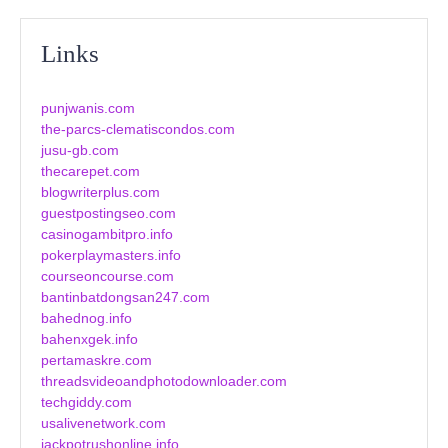
Links
punjwanis.com
the-parcs-clematiscondos.com
jusu-gb.com
thecarepet.com
blogwriterplus.com
guestpostingseo.com
casinogambitpro.info
pokerplaymasters.info
courseoncourse.com
bantinbatdongsan247.com
bahednog.info
bahenxgek.info
pertamaskre.com
threadsvideoandphotodownloader.com
techgiddy.com
usalivenetwork.com
jackpotrushonline.info