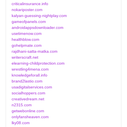
criticalinsurance.info
nokariposter.com
kalyan-guessing-nightplay.com
gameofpanels.com
androidappsdownloader.com
usetimenow.com
healthblow.com
gohelpmate.com
rajdhani-satta-matka.com
writerscraft.net
elearning-childprotection.com
wrestling4mena.com
knowledgeforall.info
brand2lastio.com
usadigitalservices.com
socialhoppers.com
creativedream.net
n2315.com
getwebonline.com
onlyfansheaven.com
lky08.com