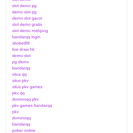
slot demo pg
demo slot pg
demo slot gacor
slot demo gratis
slot demo mahjong
bandarqq login
sbobet88
live draw hk
demo slot
pg demo
bandarqq
situs qq
situs pkv
situs pkv games
pkv qq
dominoqq pkv
pkv games bandarqq
pkv
dominoqq
bandarqq
poker online