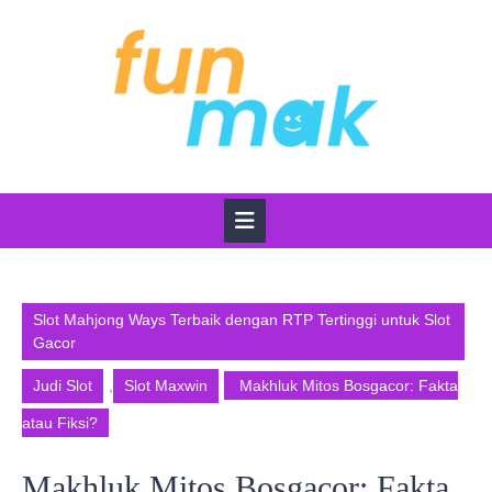
Skip
to
content
Open
Button
Slot Mahjong Ways Terbaik dengan RTP Tertinggi untuk Slot
Gacor
Judi Slot
,
Slot Maxwin
Makhluk Mitos Bosgacor: Fakta
atau Fiksi?
Makhluk Mitos Bosgacor: Fakta