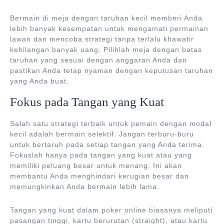
Bermain di meja dengan taruhan kecil memberi Anda
lebih banyak kesempatan untuk mengamati permainan
lawan dan mencoba strategi tanpa terlalu khawatir
kehilangan banyak uang. Pilihlah meja dengan batas
taruhan yang sesuai dengan anggaran Anda dan
pastikan Anda tetap nyaman dengan keputusan taruhan
yang Anda buat.
Fokus pada Tangan yang Kuat
Salah satu strategi terbaik untuk pemain dengan modal
kecil adalah bermain selektif. Jangan terburu-buru
untuk bertaruh pada setiap tangan yang Anda terima.
Fokuslah hanya pada tangan yang kuat atau yang
memiliki peluang besar untuk menang. Ini akan
membantu Anda menghindari kerugian besar dan
memungkinkan Anda bermain lebih lama.
Tangan yang kuat dalam poker online biasanya meliputi
pasangan tinggi, kartu berurutan (straight), atau kartu