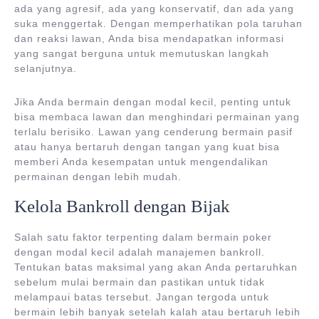
ada yang agresif, ada yang konservatif, dan ada yang
suka menggertak. Dengan memperhatikan pola taruhan
dan reaksi lawan, Anda bisa mendapatkan informasi
yang sangat berguna untuk memutuskan langkah
selanjutnya.
Jika Anda bermain dengan modal kecil, penting untuk
bisa membaca lawan dan menghindari permainan yang
terlalu berisiko. Lawan yang cenderung bermain pasif
atau hanya bertaruh dengan tangan yang kuat bisa
memberi Anda kesempatan untuk mengendalikan
permainan dengan lebih mudah.
Kelola Bankroll dengan Bijak
Salah satu faktor terpenting dalam bermain poker
dengan modal kecil adalah manajemen bankroll.
Tentukan batas maksimal yang akan Anda pertaruhkan
sebelum mulai bermain dan pastikan untuk tidak
melampaui batas tersebut. Jangan tergoda untuk
bermain lebih banyak setelah kalah atau bertaruh lebih