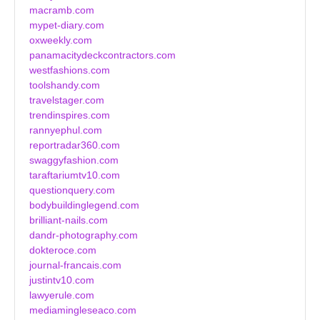
macramb.com
mypet-diary.com
oxweekly.com
panamacitydeckcontractors.com
westfashions.com
toolshandy.com
travelstager.com
trendinspires.com
rannyephul.com
reportradar360.com
swaggyfashion.com
taraftariumtv10.com
questionquery.com
bodybuildinglegend.com
brilliant-nails.com
dandr-photography.com
dokteroce.com
journal-francais.com
justintv10.com
lawyerule.com
mediamingleseaco.com