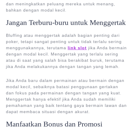
dan meningkatkan peluang mereka untuk menang,
bahkan dengan modal kecil.
Jangan Terburu-buru untuk Menggertak
Bluffing atau menggertak adalah bagian penting dari
poker, tetapi sangat penting untuk tidak terlalu sering
menggunakannya, terutama
link slot
jika Anda bermain
dengan modal kecil. Menggertak yang terlalu sering
atau di saat yang salah bisa berakibat buruk, terutama
jika Anda melakukannya dengan tangan yang lemah.
Jika Anda baru dalam permainan atau bermain dengan
modal kecil, sebaiknya batasi penggunaan gertakan
dan fokus pada permainan dengan tangan yang kuat.
Menggertak hanya efektif jika Anda sudah memiliki
pemahaman yang baik tentang gaya bermain lawan dan
dapat membaca situasi dengan akurat.
Manfaatkan Bonus dan Promosi