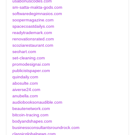
usabonuscodes.com
sm-satta-makta-gods.com
softwaredegimnasios.com
soopermagazine.com
spacecoastdailys.com
readytrademark.com
renovationsrated.com
scoziarestaurant.com
seohart.com
set-cleaning.com
promodesignai.com
publicistspaper.com
quindaily.com
abosulte.com
aiverse24.com
anubella.com
audiobooksonaudible.com
beautenetwork.com
bitcoin-tracing.com
bodyandshapes.com
businessconsultantsroundrock.com
classicglobalnews.com