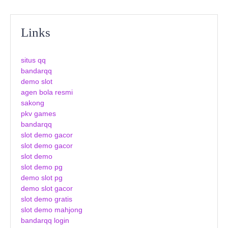
Links
situs qq
bandarqq
demo slot
agen bola resmi
sakong
pkv games
bandarqq
slot demo gacor
slot demo gacor
slot demo
slot demo pg
demo slot pg
demo slot gacor
slot demo gratis
slot demo mahjong
bandarqq login