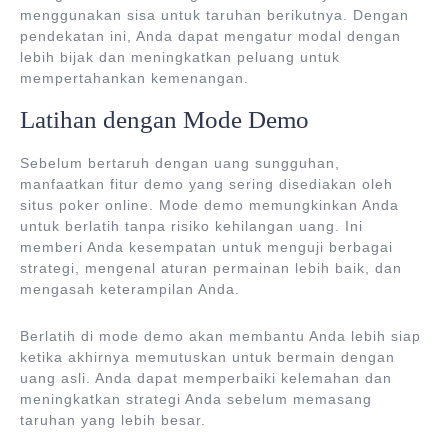
menggunakan sisa untuk taruhan berikutnya. Dengan
pendekatan ini, Anda dapat mengatur modal dengan
lebih bijak dan meningkatkan peluang untuk
mempertahankan kemenangan.
Latihan dengan Mode Demo
Sebelum bertaruh dengan uang sungguhan,
manfaatkan fitur demo yang sering disediakan oleh
situs poker online. Mode demo memungkinkan Anda
untuk berlatih tanpa risiko kehilangan uang. Ini
memberi Anda kesempatan untuk menguji berbagai
strategi, mengenal aturan permainan lebih baik, dan
mengasah keterampilan Anda.
Berlatih di mode demo akan membantu Anda lebih siap
ketika akhirnya memutuskan untuk bermain dengan
uang asli. Anda dapat memperbaiki kelemahan dan
meningkatkan strategi Anda sebelum memasang
taruhan yang lebih besar.