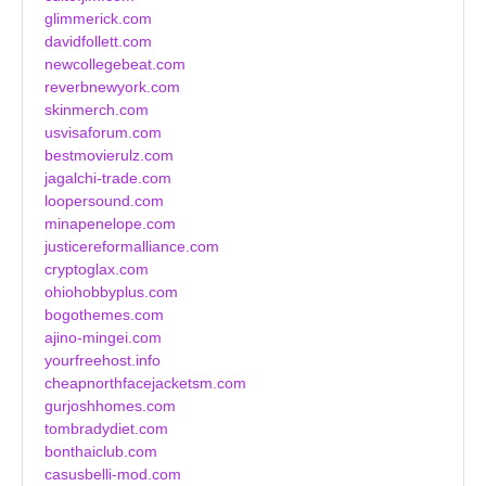
glimmerick.com
davidfollett.com
newcollegebeat.com
reverbnewyork.com
skinmerch.com
usvisaforum.com
bestmovierulz.com
jagalchi-trade.com
loopersound.com
minapenelope.com
justicereformalliance.com
cryptoglax.com
ohiohobbyplus.com
bogothemes.com
ajino-mingei.com
yourfreehost.info
cheapnorthfacejacketsm.com
gurjoshhomes.com
tombradydiet.com
bonthaiclub.com
casusbelli-mod.com