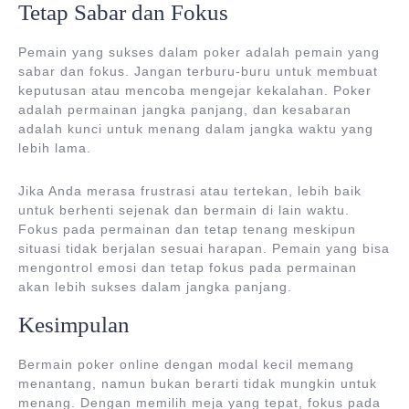
Tetap Sabar dan Fokus
Pemain yang sukses dalam poker adalah pemain yang
sabar dan fokus. Jangan terburu-buru untuk membuat
keputusan atau mencoba mengejar kekalahan. Poker
adalah permainan jangka panjang, dan kesabaran
adalah kunci untuk menang dalam jangka waktu yang
lebih lama.
Jika Anda merasa frustrasi atau tertekan, lebih baik
untuk berhenti sejenak dan bermain di lain waktu.
Fokus pada permainan dan tetap tenang meskipun
situasi tidak berjalan sesuai harapan. Pemain yang bisa
mengontrol emosi dan tetap fokus pada permainan
akan lebih sukses dalam jangka panjang.
Kesimpulan
Bermain poker online dengan modal kecil memang
menantang, namun bukan berarti tidak mungkin untuk
menang. Dengan memilih meja yang tepat, fokus pada