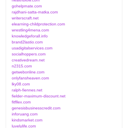
healthblow.com
gohelpmate.com
rajdhani-satta-matka.com
writerscraft.net
elearning-childprotection.com
wrestling4mena.com
knowledgeforall.info
brand2lastio.com
usadigitalservices.com
socialhoppers.com
creativedream.net
n2315.com
getwebonline.com
onlyfansheaven.com
lky08.com
ralph-fiennes.net
fielder-maximum-discount.net
fitfllex.com
genesisbusinesscredit.com
inforuang.com
kindsmarket.com
luvelylife.com