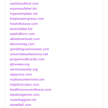
cantshoutitout.com
expressufabet.biz
mypuertoplata.net
thepioneerxpress.com
howtofixissue.com
teamufabet.biz
webfullform.com
allviddownload.com
decorsmag.com
gamblingcasinonews.com
universitiesofamerica.net
progameofbrands.com
qbreview.org
servicewueste.org
zippyrevs.com
matkanumbernow.com
myjobcirculars.com
healthmoreoverfitness.com
topslotxgames.com
routerloggnet.net
dantella6.com