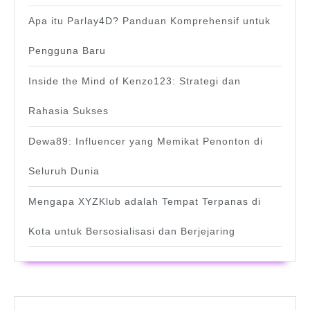
Apa itu Parlay4D? Panduan Komprehensif untuk
Pengguna Baru
Inside the Mind of Kenzo123: Strategi dan
Rahasia Sukses
Dewa89: Influencer yang Memikat Penonton di
Seluruh Dunia
Mengapa XYZKlub adalah Tempat Terpanas di
Kota untuk Bersosialisasi dan Berjejaring