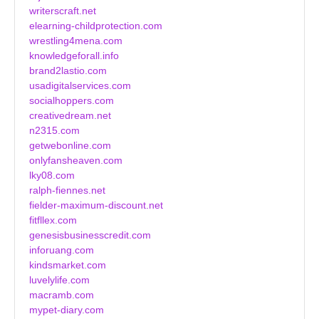
writerscraft.net
elearning-childprotection.com
wrestling4mena.com
knowledgeforall.info
brand2lastio.com
usadigitalservices.com
socialhoppers.com
creativedream.net
n2315.com
getwebonline.com
onlyfansheaven.com
lky08.com
ralph-fiennes.net
fielder-maximum-discount.net
fitfllex.com
genesisbusinesscredit.com
inforuang.com
kindsmarket.com
luvelylife.com
macramb.com
mypet-diary.com