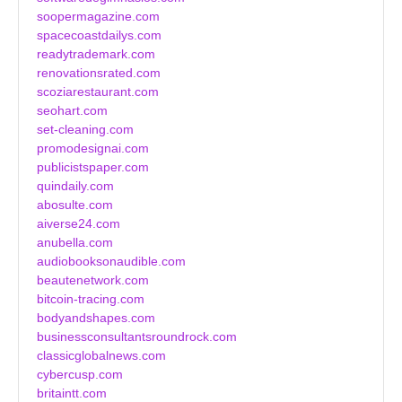
soopermagazine.com
spacecoastdailys.com
readytrademark.com
renovationsrated.com
scoziarestaurant.com
seohart.com
set-cleaning.com
promodesignai.com
publicistspaper.com
quindaily.com
abosulte.com
aiverse24.com
anubella.com
audiobooksonaudible.com
beautenetwork.com
bitcoin-tracing.com
bodyandshapes.com
businessconsultantsroundrock.com
classicglobalnews.com
cybercusp.com
britaintt.com