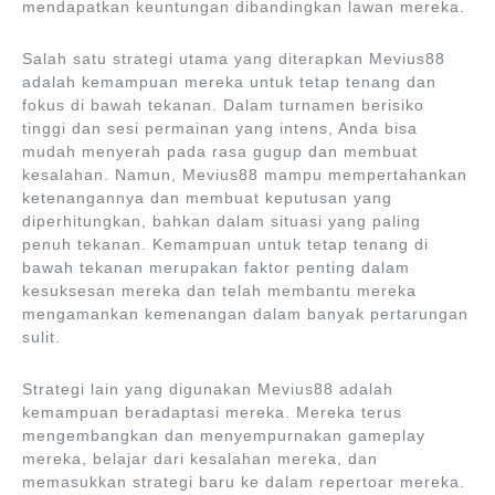
mendapatkan keuntungan dibandingkan lawan mereka.
Salah satu strategi utama yang diterapkan Mevius88
adalah kemampuan mereka untuk tetap tenang dan
fokus di bawah tekanan. Dalam turnamen berisiko
tinggi dan sesi permainan yang intens, Anda bisa
mudah menyerah pada rasa gugup dan membuat
kesalahan. Namun, Mevius88 mampu mempertahankan
ketenangannya dan membuat keputusan yang
diperhitungkan, bahkan dalam situasi yang paling
penuh tekanan. Kemampuan untuk tetap tenang di
bawah tekanan merupakan faktor penting dalam
kesuksesan mereka dan telah membantu mereka
mengamankan kemenangan dalam banyak pertarungan
sulit.
Strategi lain yang digunakan Mevius88 adalah
kemampuan beradaptasi mereka. Mereka terus
mengembangkan dan menyempurnakan gameplay
mereka, belajar dari kesalahan mereka, dan
memasukkan strategi baru ke dalam repertoar mereka.