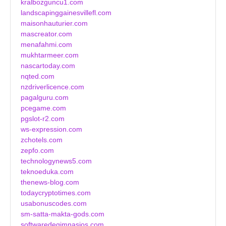
kralbozguncu1.com
landscapinggainesvillefl.com
maisonhauturier.com
mascreator.com
menafahmi.com
mukhtarmeer.com
nascartoday.com
nqted.com
nzdriverlicence.com
pagalguru.com
pcegame.com
pgslot-r2.com
ws-expression.com
zchotels.com
zepfo.com
technologynews5.com
teknoeduka.com
thenews-blog.com
todaycryptotimes.com
usabonuscodes.com
sm-satta-makta-gods.com
softwaredegimnasios.com