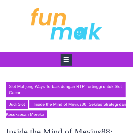
Skip
to
content
Open
Button
Slot Mahjong Ways Terbaik dengan RTP Tertinggi untuk Slot
Gacor
Judi Slot
Inside the Mind of Mevius88: Sekilas Strategi dan
Kesuksesan Mereka
Inside the Mind of Mevius88: