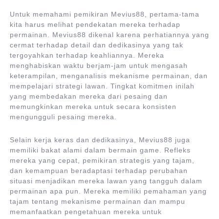
Untuk memahami pemikiran Mevius88, pertama-tama
kita harus melihat pendekatan mereka terhadap
permainan. Mevius88 dikenal karena perhatiannya yang
cermat terhadap detail dan dedikasinya yang tak
tergoyahkan terhadap keahliannya. Mereka
menghabiskan waktu berjam-jam untuk mengasah
keterampilan, menganalisis mekanisme permainan, dan
mempelajari strategi lawan. Tingkat komitmen inilah
yang membedakan mereka dari pesaing dan
memungkinkan mereka untuk secara konsisten
mengungguli pesaing mereka.
Selain kerja keras dan dedikasinya, Mevius88 juga
memiliki bakat alami dalam bermain game. Refleks
mereka yang cepat, pemikiran strategis yang tajam,
dan kemampuan beradaptasi terhadap perubahan
situasi menjadikan mereka lawan yang tangguh dalam
permainan apa pun. Mereka memiliki pemahaman yang
tajam tentang mekanisme permainan dan mampu
memanfaatkan pengetahuan mereka untuk