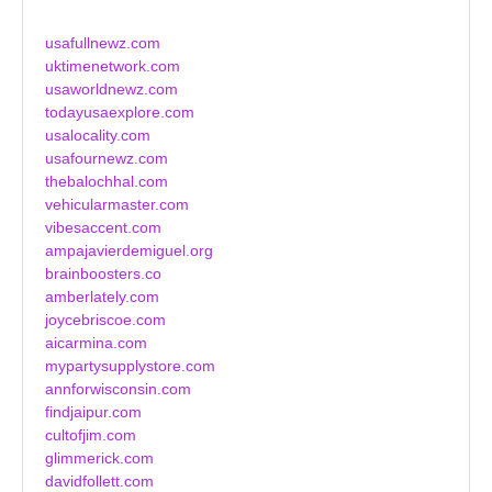
usafullnewz.com
uktimenetwork.com
usaworldnewz.com
todayusaexplore.com
usalocality.com
usafournewz.com
thebalochhal.com
vehicularmaster.com
vibesaccent.com
ampajavierdemiguel.org
brainboosters.co
amberlately.com
joycebriscoe.com
aicarmina.com
mypartysupplystore.com
annforwisconsin.com
findjaipur.com
cultofjim.com
glimmerick.com
davidfollett.com