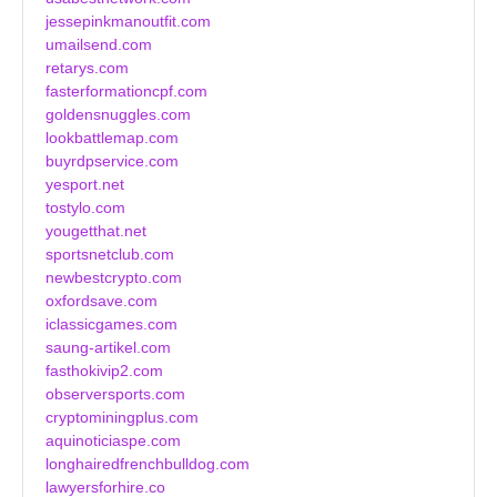
jessepinkmanoutfit.com
umailsend.com
retarys.com
fasterformationcpf.com
goldensnuggles.com
lookbattlemap.com
buyrdpservice.com
yesport.net
tostylo.com
yougetthat.net
sportsnetclub.com
newbestcrypto.com
oxfordsave.com
iclassicgames.com
saung-artikel.com
fasthokivip2.com
observersports.com
cryptominingplus.com
aquinoticiaspe.com
longhairedfrenchbulldog.com
lawyersforhire.co