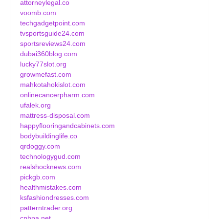
attorneylegal.co
voomb.com
techgadgetpoint.com
tvsportsguide24.com
sportsreviews24.com
dubai360blog.com
lucky77slot.org
growmefast.com
mahkotahokislot.com
onlinecancerpharm.com
ufalek.org
mattress-disposal.com
happyflooringandcabinets.com
bodybuildinglife.co
qrdoggy.com
technologygud.com
realshocknews.com
pickgb.com
healthmistakes.com
ksfashiondresses.com
patterntrader.org
cnhpa.net