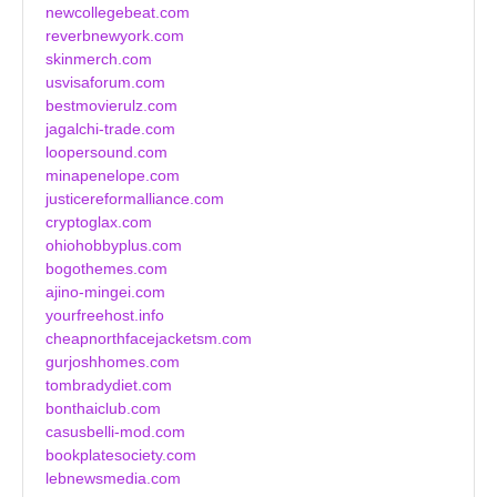
newcollegebeat.com
reverbnewyork.com
skinmerch.com
usvisaforum.com
bestmovierulz.com
jagalchi-trade.com
loopersound.com
minapenelope.com
justicereformalliance.com
cryptoglax.com
ohiohobbyplus.com
bogothemes.com
ajino-mingei.com
yourfreehost.info
cheapnorthfacejacketsm.com
gurjoshhomes.com
tombradydiet.com
bonthaiclub.com
casusbelli-mod.com
bookplatesociety.com
lebnewsmedia.com