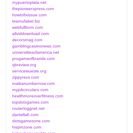
mypuertoplata.net
thepioneerxpress.com
howtofixissue.com
teamufabet.biz
webfullform.com
allviddownload.com
decorsmag.com
gamblingcasinonews.com
universitiesofamerica.net
progameofbrands.com
qbreview.org
servicewueste.org
zippyrevs.com
matkanumbernow.com
myjobcirculars.com
healthmoreoverfitness.com
topslotxgames.com
routerloggnet.net
dantella6.com
slotsgamesone.com
hispinzone.com