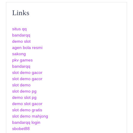
Links
situs qq
bandarqq
demo slot
agen bola resmi
sakong
pkv games
bandarqq
slot demo gacor
slot demo gacor
slot demo
slot demo pg
demo slot pg
demo slot gacor
slot demo gratis
slot demo mahjong
bandarqq login
sbobet88