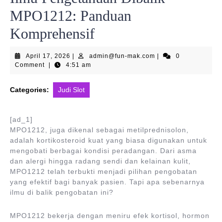
MPO1212: Panduan
Komprehensif
April
admin@fun-
April 17, 2026
|
admin@fun-mak.com
|
0
17,
mak.com
Comment
|
4:51 am
2026
Categories:
Judi Slot
[ad_1]
MPO1212, juga dikenal sebagai metilprednisolon,
adalah kortikosteroid kuat yang biasa digunakan untuk
mengobati berbagai kondisi peradangan. Dari asma
dan alergi hingga radang sendi dan kelainan kulit,
MPO1212 telah terbukti menjadi pilihan pengobatan
yang efektif bagi banyak pasien. Tapi apa sebenarnya
ilmu di balik pengobatan ini?
MPO1212 bekerja dengan meniru efek kortisol, hormon