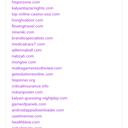
hispinzone.com
kalyanbazarnights.com
top-online-casino-usa.com
honghuidoor.com
flowingtravel.com
nineniki.com
brandiospecialists.com
medicalcare7.com
adtennaball.com
nabzah.com
mongive.com
matkagameresultsview.com
getsolutionsonline.com
hispinner.org
criticalinsurance.info
nokariposter.com
kalyan-guessing-nightplay.com
gameofpanels.com
androidappsdownloader.com
usetimenow.com
healthblow.com