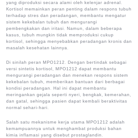
yang diproduksi secara alami oleh kelenjar adrenal.
Kortisol memainkan peran penting dalam respons tubuh
terhadap stres dan peradangan, membantu mengatur
sistem kekebalan tubuh dan mengurangi
pembengkakan dan iritasi. Namun, dalam beberapa
kasus, tubuh mungkin tidak memproduksi cukup
kortisol, sehingga menyebabkan peradangan kronis dan
masalah kesehatan lainnya.
Di sinilah peran MPO1212. Dengan bertindak sebagai
versi sintetis kortisol, MPO1212 dapat membantu
mengurangi peradangan dan menekan respons sistem
kekebalan tubuh, memberikan bantuan dari berbagai
kondisi peradangan. Hal ini dapat membantu
meringankan gejala seperti nyeri, bengkak, kemerahan,
dan gatal, sehingga pasien dapat kembali beraktivitas
normal sehari-hari.
Salah satu mekanisme kerja utama MPO1212 adalah
kemampuannya untuk menghambat produksi bahan
kimia inflamasi yang disebut prostaglandin.