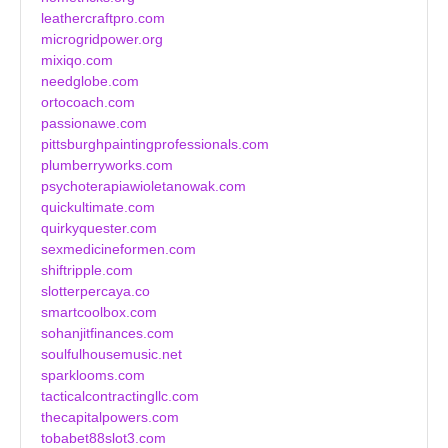
leathercraftpro.com
microgridpower.org
mixiqo.com
needglobe.com
ortocoach.com
passionawe.com
pittsburghpaintingprofessionals.com
plumberryworks.com
psychoterapiawioletanowak.com
quickultimate.com
quirkyquester.com
sexmedicineformen.com
shiftripple.com
slotterpercaya.co
smartcoolbox.com
sohanjitfinances.com
soulfulhousemusic.net
sparklooms.com
tacticalcontractingllc.com
thecapitalpowers.com
tobabet88slot3.com