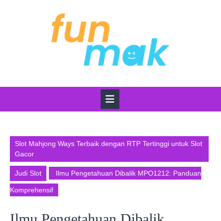
Skip
to
content
Open
Button
Slot Mahjong Ways Terbaik dengan RTP Tertinggi untuk Slot
Gacor
Judi Slot
Ilmu Pengetahuan Dibalik MPO1212: Panduan
Komprehensif
Ilmu Pengetahuan Dibalik