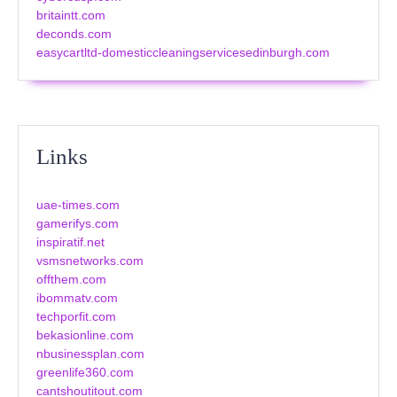
britaintt.com
deconds.com
easycartltd-domesticcleaningservicesedinburgh.com
Links
uae-times.com
gamerifys.com
inspiratif.net
vsmsnetworks.com
offthem.com
ibommatv.com
techporfit.com
bekasionline.com
nbusinessplan.com
greenlife360.com
cantshoutitout.com