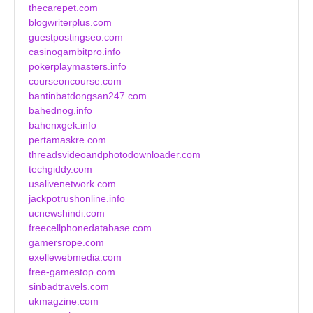
thecarepet.com
blogwriterplus.com
guestpostingseo.com
casinogambitpro.info
pokerplaymasters.info
courseoncourse.com
bantinbatdongsan247.com
bahednog.info
bahenxgek.info
pertamaskre.com
threadsvideoandphotodownloader.com
techgiddy.com
usalivenetwork.com
jackpotrushonline.info
ucnewshindi.com
freecellphonedatabase.com
gamersrope.com
exellewebmedia.com
free-gamestop.com
sinbadtravels.com
ukmagzine.com