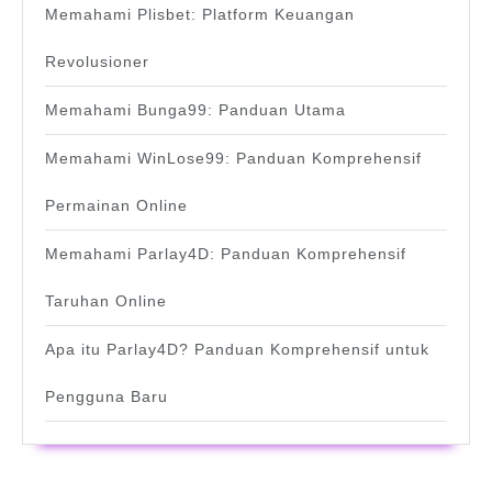
Memahami Plisbet: Platform Keuangan
Revolusioner
Memahami Bunga99: Panduan Utama
Memahami WinLose99: Panduan Komprehensif
Permainan Online
Memahami Parlay4D: Panduan Komprehensif
Taruhan Online
Apa itu Parlay4D? Panduan Komprehensif untuk
Pengguna Baru