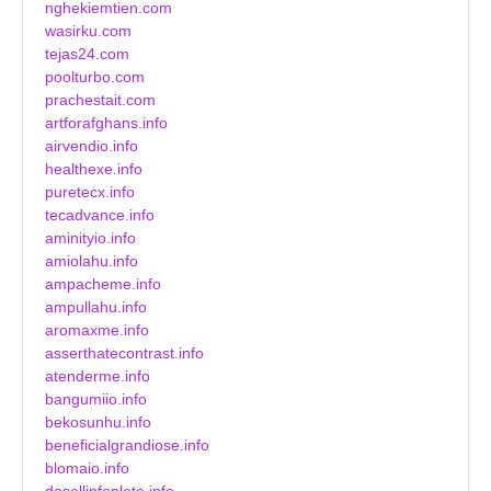
nghekiemtien.com
wasirku.com
tejas24.com
poolturbo.com
prachestait.com
artforafghans.info
airvendio.info
healthexe.info
puretecx.info
tecadvance.info
aminityio.info
amiolahu.info
ampacheme.info
ampullahu.info
aromaxme.info
asserthatecontrast.info
atenderme.info
bangumiio.info
bekosunhu.info
beneficialgrandiose.info
blomaio.info