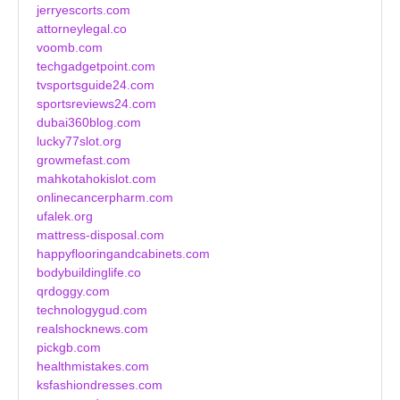
jerryescorts.com
attorneylegal.co
voomb.com
techgadgetpoint.com
tvsportsguide24.com
sportsreviews24.com
dubai360blog.com
lucky77slot.org
growmefast.com
mahkotahokislot.com
onlinecancerpharm.com
ufalek.org
mattress-disposal.com
happyflooringandcabinets.com
bodybuildinglife.co
qrdoggy.com
technologygud.com
realshocknews.com
pickgb.com
healthmistakes.com
ksfashiondresses.com