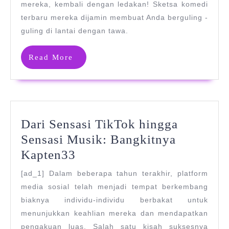
dengan
mereka, kembali dengan ledakan! Sketsa komedi
sketsa
terbaru mereka dijamin membuat Anda berguling -
guling di lantai dengan tawa.
komedi
terbaru
Read
Read More
Jokibandar
More
Dari Sensasi TikTok hingga
Sensasi Musik: Bangkitnya
Dari
Kapten33
Sensasi
[ad_1] Dalam beberapa tahun terakhir, platform
TikTok
media sosial telah menjadi tempat berkembang
hingga
biaknya individu-individu berbakat untuk
Sensasi
menunjukkan keahlian mereka dan mendapatkan
pengakuan luas. Salah satu kisah suksesnya