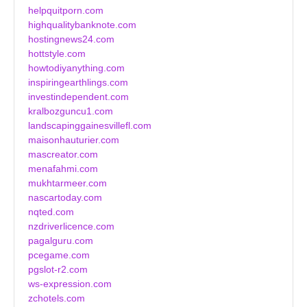
helpquitporn.com
highqualitybanknote.com
hostingnews24.com
hottstyle.com
howtodiyanything.com
inspiringearthlings.com
investindependent.com
kralbozguncu1.com
landscapinggainesvillefl.com
maisonhauturier.com
mascreator.com
menafahmi.com
mukhtarmeer.com
nascartoday.com
nqted.com
nzdriverlicence.com
pagalguru.com
pcegame.com
pgslot-r2.com
ws-expression.com
zchotels.com