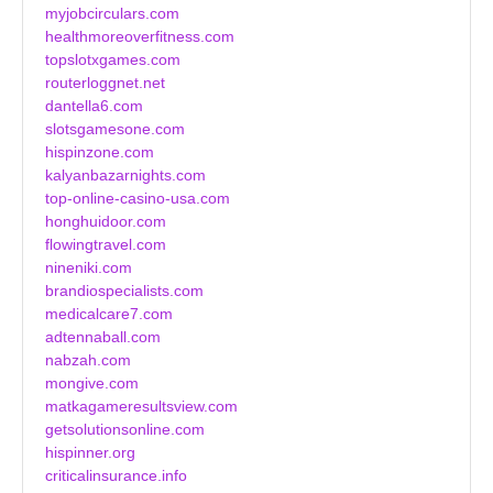
myjobcirculars.com
healthmoreoverfitness.com
topslotxgames.com
routerloggnet.net
dantella6.com
slotsgamesone.com
hispinzone.com
kalyanbazarnights.com
top-online-casino-usa.com
honghuidoor.com
flowingtravel.com
nineniki.com
brandiospecialists.com
medicalcare7.com
adtennaball.com
nabzah.com
mongive.com
matkagameresultsview.com
getsolutionsonline.com
hispinner.org
criticalinsurance.info