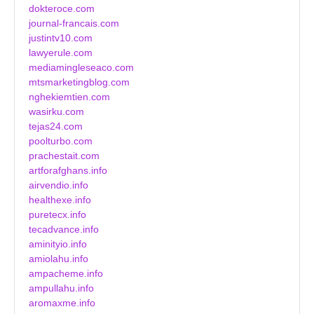
dokteroce.com
journal-francais.com
justintv10.com
lawyerule.com
mediamingleseaco.com
mtsmarketingblog.com
nghekiemtien.com
wasirku.com
tejas24.com
poolturbo.com
prachestait.com
artforafghans.info
airvendio.info
healthexe.info
puretecx.info
tecadvance.info
aminityio.info
amiolahu.info
ampacheme.info
ampullahu.info
aromaxme.info