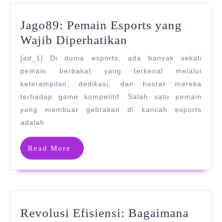
Jago89: Pemain Esports yang
Jago89:
Wajib Diperhatikan
Pemain
[ad_1] Di dunia esports, ada banyak sekali
Esports
pemain berbakat yang terkenal melalui
yang
keterampilan, dedikasi, dan hasrat mereka
Wajib
terhadap game kompetitif. Salah satu pemain
yang membuat gebrakan di kancah esports
Diperhatikan
adalah
Read
Read More
More
Revolusi Efisiensi: Bagaimana