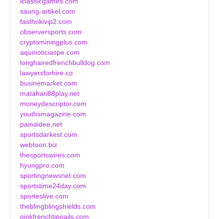
iclassicgames.com
saung-artikel.com
fasthokivip2.com
observersports.com
cryptominingplus.com
aquinoticiaspe.com
longhairedfrenchbulldog.com
lawyersforhire.co
businemarket.com
matahari88play.net
moneydescriptor.com
youthsmagazine.com
painaidee.net
sportsdarkest.com
webtoon.biz
thesportswires.com
hyungpro.com
sportingnewsnet.com
sportstime24day.com
sporteslive.com
theblingblingshields.com
pinkfrenchtipnails.com