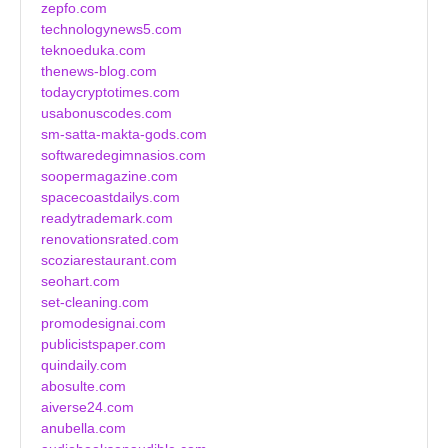
zepfo.com
technologynews5.com
teknoeduka.com
thenews-blog.com
todaycryptotimes.com
usabonuscodes.com
sm-satta-makta-gods.com
softwaredegimnasios.com
soopermagazine.com
spacecoastdailys.com
readytrademark.com
renovationsrated.com
scoziarestaurant.com
seohart.com
set-cleaning.com
promodesignai.com
publicistspaper.com
quindaily.com
abosulte.com
aiverse24.com
anubella.com