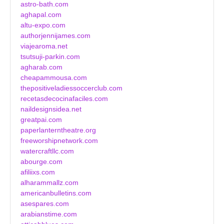
astro-bath.com
aghapal.com
altu-expo.com
authorjennijames.com
viajearoma.net
tsutsuji-parkin.com
agharab.com
cheapammousa.com
thepositiveladiessoccerclub.com
recetasdecocinafaciles.com
naildesignsidea.net
greatpai.com
paperlanterntheatre.org
freeworshipnetwork.com
watercraftllc.com
abourge.com
afiliixs.com
alharammallz.com
americanbulletins.com
asespares.com
arabianstime.com