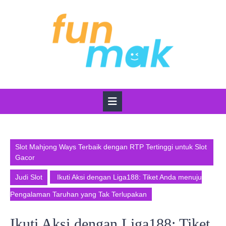
Skip
to
content
Open
Button
Slot Mahjong Ways Terbaik dengan RTP Tertinggi untuk Slot
Gacor
Judi Slot
Ikuti Aksi dengan Liga188: Tiket Anda menuju
Pengalaman Taruhan yang Tak Terlupakan
Ikuti Aksi dengan Liga188: Tiket