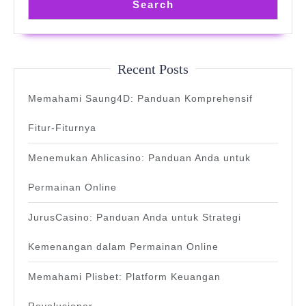
Search
Recent Posts
Memahami Saung4D: Panduan Komprehensif
Fitur-Fiturnya
Menemukan Ahlicasino: Panduan Anda untuk
Permainan Online
JurusCasino: Panduan Anda untuk Strategi
Kemenangan dalam Permainan Online
Memahami Plisbet: Platform Keuangan