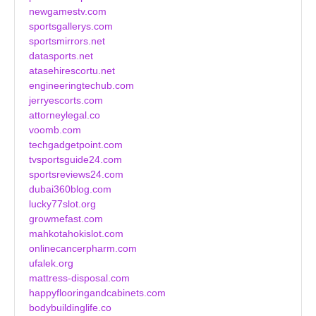
newgamestv.com
sportsgallerys.com
sportsmirrors.net
datasports.net
atasehirescortu.net
engineeringtechub.com
jerryescorts.com
attorneylegal.co
voomb.com
techgadgetpoint.com
tvsportsguide24.com
sportsreviews24.com
dubai360blog.com
lucky77slot.org
growmefast.com
mahkotahokislot.com
onlinecancerpharm.com
ufalek.org
mattress-disposal.com
happyflooringandcabinets.com
bodybuildinglife.co