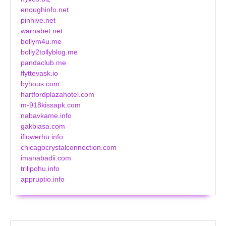
enoughinfo.net
pinhive.net
warnabet.net
bollym4u.me
bolly2tollyblog.me
pandaclub.me
flyttevask.io
byhous.com
hartfordplazahotel.com
m-918kissapk.com
nabavkame.info
gakbiasa.com
iflowerhu.info
chicagocrystalconnection.com
imanabadii.com
trilipohu.info
appruptio.info