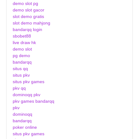
demo slot pg
demo slot gacor
slot demo gratis
slot demo mahjong
bandarqq login
sbobet88
live draw hk
demo slot
pg demo
bandarqq
situs qq
situs pkv
situs pkv games
pkv qq
dominoqq pkv
pkv games bandarqq
pkv
dominoqq
bandarqq
poker online
situs pkv games