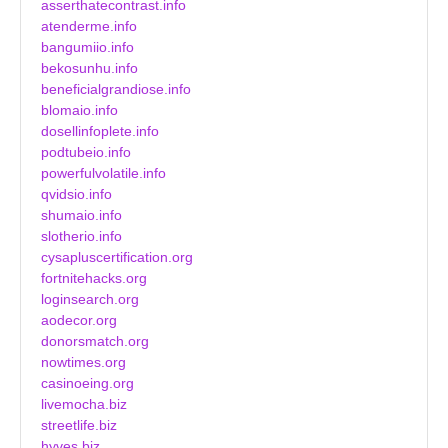
asserthatecontrast.info
atenderme.info
bangumiio.info
bekosunhu.info
beneficialgrandiose.info
blomaio.info
dosellinfoplete.info
podtubeio.info
powerfulvolatile.info
qvidsio.info
shumaio.info
slotherio.info
cysapluscertification.org
fortnitehacks.org
loginsearch.org
aodecor.org
donorsmatch.org
nowtimes.org
casinoeing.org
livemocha.biz
streetlife.biz
hyves.biz