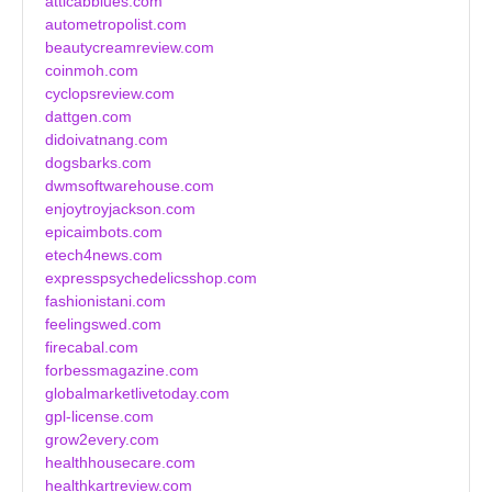
atticabblues.com
autometropolist.com
beautycreamreview.com
coinmoh.com
cyclopsreview.com
dattgen.com
didoivatnang.com
dogsbarks.com
dwmsoftwarehouse.com
enjoytroyjackson.com
epicaimbots.com
etech4news.com
expresspsychedelicsshop.com
fashionistani.com
feelingswed.com
firecabal.com
forbessmagazine.com
globalmarketlivetoday.com
gpl-license.com
grow2every.com
healthhousecare.com
healthkartreview.com