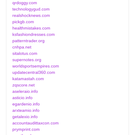
qrdoggy.com
technologygud.com
realshocknews.com
pickgb.com
healthmistakes.com
ksfashiondresses.com
patterntrader.org
cnhpa.net
sitalotus.com
supernotes.org
worldsportsempires.com
updatecentral360.com
katamastah.com
zqscore.net
aseleraio.info
asticio.info
egardenio.info
arxteamio.info
getalexio.info
accountaudittaxcon.com
prymprint.com