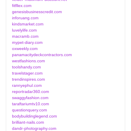
fitfllex.com
genesisbusinesscredit.com
inforuang.com
kindsmarket.com
luvelylife.com
macramb.com
mypet-diary.com
oxweekly.com
panamacitydeckcontractors.com
westfashions.com
toolshandy.com
travelstager.com
trendinspires.com
rannyephul.com
reportradar360.com
swaggyfashion.com
taraftariumtv10.com
questionquery.com
bodybuildinglegend.com
brilliant-nails.com
dandr-photography.com