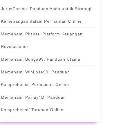
JurusCasino: Panduan Anda untuk Strategi
Kemenangan dalam Permainan Online
Memahami Plisbet: Platform Keuangan
Revolusioner
Memahami Bunga99: Panduan Utama
Memahami WinLose99: Panduan
Komprehensif Permainan Online
Memahami Parlay4D: Panduan
Komprehensif Taruhan Online