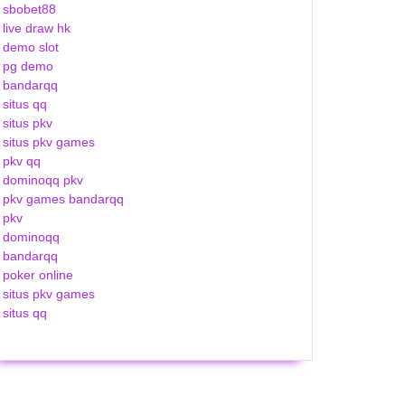
sbobet88
live draw hk
demo slot
pg demo
bandarqq
situs qq
situs pkv
situs pkv games
pkv qq
dominoqq pkv
pkv games bandarqq
pkv
dominoqq
bandarqq
ka
poker online
situs pkv games
a
situs qq
8