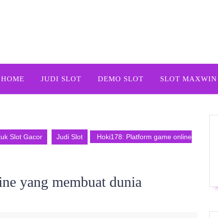
HOME
JUDI SLOT
DEMO SLOT
SLOT MAXWIN
uk Slot Gacor
Judi Slot
Hoki178: Platform game online
ine yang membuat dunia