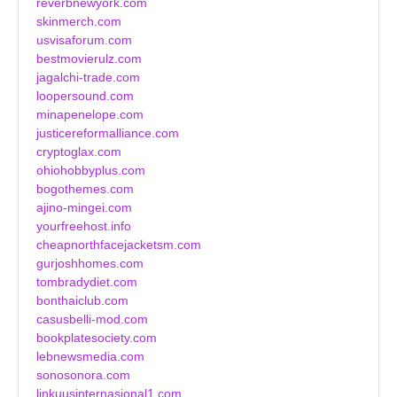
reverbnewyork.com
skinmerch.com
usvisaforum.com
bestmovierulz.com
jagalchi-trade.com
loopersound.com
minapenelope.com
justicereformalliance.com
cryptoglax.com
ohiohobbyplus.com
bogothemes.com
ajino-mingei.com
yourfreehost.info
cheapnorthfacejacketsm.com
gurjoshhomes.com
tombradydiet.com
bonthaiclub.com
casusbelli-mod.com
bookplatesociety.com
lebnewsmedia.com
sonosonora.com
linkuusinternasional1.com