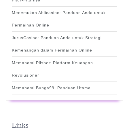
Fitur-Fiturnya
Menemukan Ahlicasino: Panduan Anda untuk
Permainan Online
JurusCasino: Panduan Anda untuk Strategi
Kemenangan dalam Permainan Online
Memahami Plisbet: Platform Keuangan
Revolusioner
Memahami Bunga99: Panduan Utama
Links