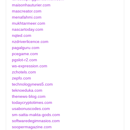
maisonhauturier.com
mascreator.com
menafahmi.com
mukhtarmeer.com
nascartoday.com
nqted.com
nzdriverlicence.com
pagalguru.com
pcegame.com
pgslot-r2.com
ws-expression.com
zchotels.com
zepfo.com
technologynews5.com
teknoeduka.com
thenews-blog.com
todaycryptotimes.com
usabonuscodes.com
sm-satta-makta-gods.com
softwaredegimnasios.com
soopermagazine.com