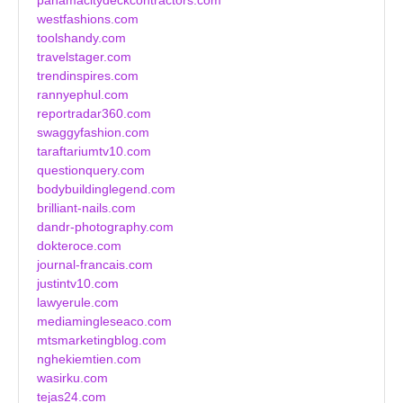
panamacitydeckcontractors.com
westfashions.com
toolshandy.com
travelstager.com
trendinspires.com
rannyephul.com
reportradar360.com
swaggyfashion.com
taraftariumtv10.com
questionquery.com
bodybuildinglegend.com
brilliant-nails.com
dandr-photography.com
dokteroce.com
journal-francais.com
justintv10.com
lawyerule.com
mediamingleseaco.com
mtsmarketingblog.com
nghekiemtien.com
wasirku.com
tejas24.com