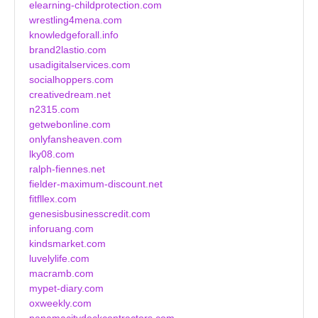
elearning-childprotection.com
wrestling4mena.com
knowledgeforall.info
brand2lastio.com
usadigitalservices.com
socialhoppers.com
creativedream.net
n2315.com
getwebonline.com
onlyfansheaven.com
lky08.com
ralph-fiennes.net
fielder-maximum-discount.net
fitfllex.com
genesisbusinesscredit.com
inforuang.com
kindsmarket.com
luvelylife.com
macramb.com
mypet-diary.com
oxweekly.com