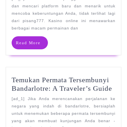
yang
dan mencari platform baru dan menarik untuk
menarik
mencoba keberuntungan Anda, tidak terlihat lagi
dari
dari pisang777. Kasino online ini menawarkan
berbagai macam permainan dan
Pisang777:
Kasino
Read
Read More
online
More
yang
harus
dicoba
Temukan Permata Tersembunyi
Tem
Bandarlotre: A Traveler’s Guide
Perm
[ad_1] Jika Anda merencanakan perjalanan ke
Ters
negara yang indah di bandarlotre, bersiaplah
Band
untuk menemukan beberapa permata tersembunyi
A
yang akan membuat kunjungan Anda benar -