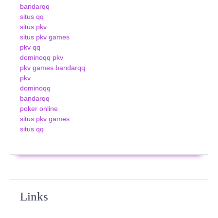
bandarqq
situs qq
situs pkv
situs pkv games
pkv qq
dominoqq pkv
pkv games bandarqq
pkv
dominoqq
bandarqq
poker online
situs pkv games
situs qq
Links