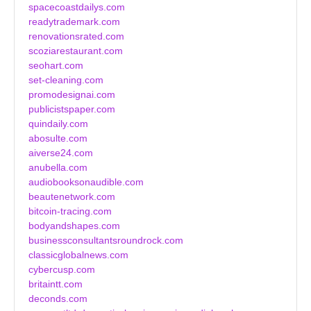
spacecoastdailys.com
readytrademark.com
renovationsrated.com
scoziarestaurant.com
seohart.com
set-cleaning.com
promodesignai.com
publicistspaper.com
quindaily.com
abosulte.com
aiverse24.com
anubella.com
audiobooksonaudible.com
beautenetwork.com
bitcoin-tracing.com
bodyandshapes.com
businessconsultantsroundrock.com
classicglobalnews.com
cybercusp.com
britaintt.com
deconds.com