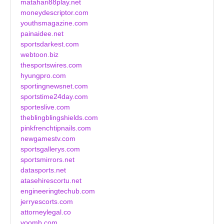
matahari88play.net
moneydescriptor.com
youthsmagazine.com
painaidee.net
sportsdarkest.com
webtoon.biz
thesportswires.com
hyungpro.com
sportingnewsnet.com
sportstime24day.com
sporteslive.com
theblingblingshields.com
pinkfrenchtipnails.com
newgamestv.com
sportsgallerys.com
sportsmirrors.net
datasports.net
atasehirescortu.net
engineeringtechub.com
jerryescorts.com
attorneylegal.co
voomb.com