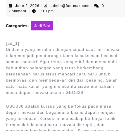
June
admin@fun-
June 2, 2026
|
admin@fun-mak.com
|
0
2,
mak.com
Comment
|
1:10 pm
2026
Categories:
Judi Slot
[ad_1]
Di dunia yang berubah dengan cepat saat ini, inovasi
telah menjadi pendorong utama kesuksesan bisnis di
semua industri. Agar tetap kompetitif dan memenuhi
kebutuhan pelanggan yang terus berkembang,
perusahaan harus terus mencari cara baru untuk
berinovasi dan membedakan diri dari pesaing. Salah
satu mata kuliah yang membantu siswa memahami
masa depan inovasi adalah GBO338.
GBO338 adalah kursus yang berfokus pada masa
depan inovasi dan bagaimana bisnis dapat menjadi
yang terdepan. Kursus ini mencakup berbagai topik,
termasuk teknologi baru, inovasi disruptif, dan
perubahan lanskap bisnis global. Siswa dalam kursus