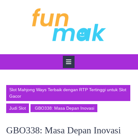
Skip
to
content
Open
Button
Slot Mahjong Ways Terbaik dengan RTP Tertinggi untuk Slot
Gacor
Judi Slot
GBO338: Masa Depan Inovasi
GBO338: Masa Depan Inovasi