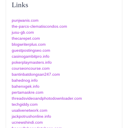
Links
punjwanis.com
the-parcs-clematiscondos.com
jusu-gb.com
thecarepet.com
blogwriterplus.com
guestpostingseo.com
casinogambitpro.info
pokerplaymasters.info
courseoncourse.com
bantinbatdongsan247.com
bahednog.info
bahenxgek.info
pertamaskre.com
threadsvideoandphotodownloader.com
techgiddy.com
usalivenetwork.com
jackpotrushonline.info
ucnewshindi.com