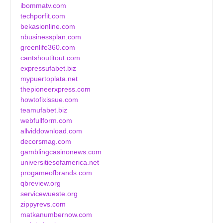
ibommatv.com
techporfit.com
bekasionline.com
nbusinessplan.com
greenlife360.com
cantshoutitout.com
expressufabet.biz
mypuertoplata.net
thepioneerxpress.com
howtofixissue.com
teamufabet.biz
webfullform.com
allviddownload.com
decorsmag.com
gamblingcasinonews.com
universitiesofamerica.net
progameofbrands.com
qbreview.org
servicewueste.org
zippyrevs.com
matkanumbernow.com