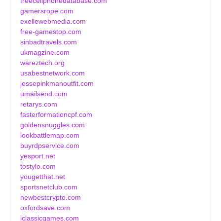
freecellphonedatabase.com
gamersrope.com
exellewebmedia.com
free-gamestop.com
sinbadtravels.com
ukmagzine.com
wareztech.org
usabestnetwork.com
jessepinkmanoutfit.com
umailsend.com
retarys.com
fasterformationcpf.com
goldensnuggles.com
lookbattlemap.com
buyrdpservice.com
yesport.net
tostylo.com
yougetthat.net
sportsnetclub.com
newbestcrypto.com
oxfordsave.com
iclassicgames.com