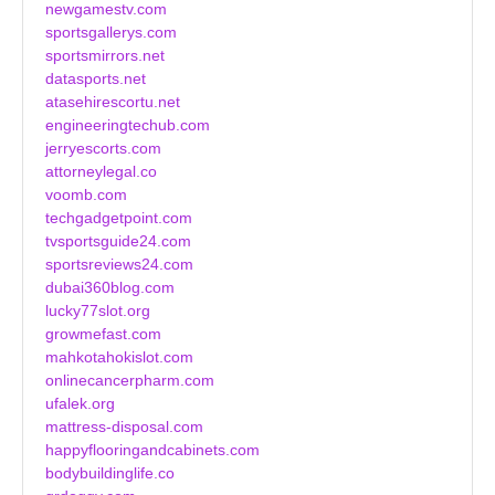
newgamestv.com
sportsgallerys.com
sportsmirrors.net
datasports.net
atasehirescortu.net
engineeringtechub.com
jerryescorts.com
attorneylegal.co
voomb.com
techgadgetpoint.com
tvsportsguide24.com
sportsreviews24.com
dubai360blog.com
lucky77slot.org
growmefast.com
mahkotahokislot.com
onlinecancerpharm.com
ufalek.org
mattress-disposal.com
happyflooringandcabinets.com
bodybuildinglife.co