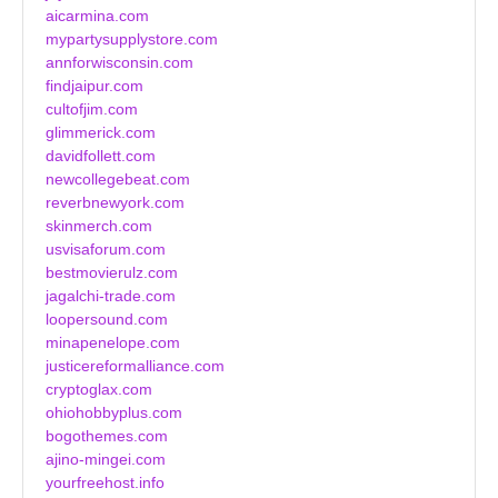
aicarmina.com
mypartysupplystore.com
annforwisconsin.com
findjaipur.com
cultofjim.com
glimmerick.com
davidfollett.com
newcollegebeat.com
reverbnewyork.com
skinmerch.com
usvisaforum.com
bestmovierulz.com
jagalchi-trade.com
loopersound.com
minapenelope.com
justicereformalliance.com
cryptoglax.com
ohiohobbyplus.com
bogothemes.com
ajino-mingei.com
yourfreehost.info