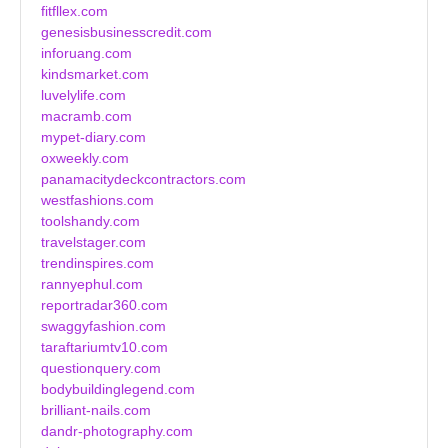
fitfllex.com
genesisbusinesscredit.com
inforuang.com
kindsmarket.com
luvelylife.com
macramb.com
mypet-diary.com
oxweekly.com
panamacitydeckcontractors.com
westfashions.com
toolshandy.com
travelstager.com
trendinspires.com
rannyephul.com
reportradar360.com
swaggyfashion.com
taraftariumtv10.com
questionquery.com
bodybuildinglegend.com
brilliant-nails.com
dandr-photography.com