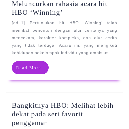
Meluncurkan rahasia acara hit
Meluncurkan
HBO ‘Winning’
rahasia
[ad_1] Pertunjukan hit HBO ‘Winning’ telah
acara
memikat penonton dengan alur ceritanya yang
hit
mencekam, karakter kompleks, dan alur cerita
HBO
yang tidak terduga. Acara ini, yang mengikuti
kehidupan sekelompok individu yang ambisius
‘Winning’
Read
Read More
More
Bangkitnya HBO: Melihat lebih
dekat pada seri favorit
Bangkitnya
penggemar