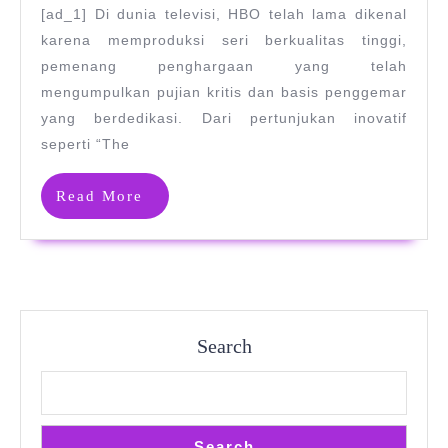
HBO:
[ad_1] Di dunia televisi, HBO telah lama dikenal
Melihat
karena memproduksi seri berkualitas tinggi,
lebih
pemenang penghargaan yang telah
dekat
mengumpulkan pujian kritis dan basis penggemar
yang berdedikasi. Dari pertunjukan inovatif
pada
seperti “The
seri
favorit
Read
Read More
penggemar
More
Search
Search