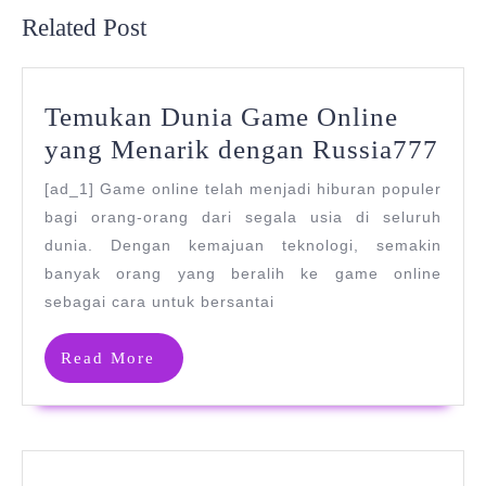
Related Post
Temukan Dunia Game Online
Tem
yang Menarik dengan Russia777
Dun
[ad_1] Game online telah menjadi hiburan populer
Ga
bagi orang-orang dari segala usia di seluruh
Onl
dunia. Dengan kemajuan teknologi, semakin
yan
banyak orang yang beralih ke game online
sebagai cara untuk bersantai
Men
den
Read
Read More
Rus
More