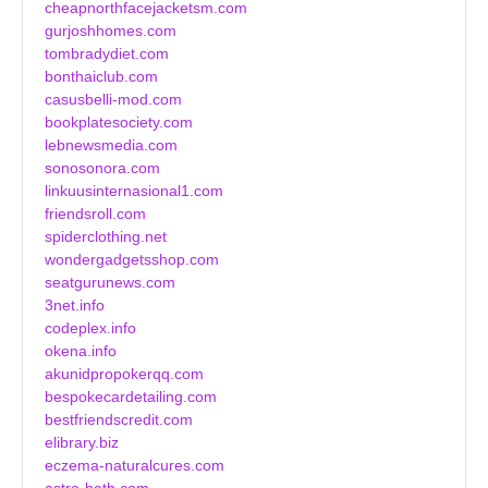
cheapnorthfacejacketsm.com
gurjoshhomes.com
tombradydiet.com
bonthaiclub.com
casusbelli-mod.com
bookplatesociety.com
lebnewsmedia.com
sonosonora.com
linkuusinternasional1.com
friendsroll.com
spiderclothing.net
wondergadgetsshop.com
seatgurunews.com
3net.info
codeplex.info
okena.info
akunidpropokerqq.com
bespokecardetailing.com
bestfriendscredit.com
elibrary.biz
eczema-naturalcures.com