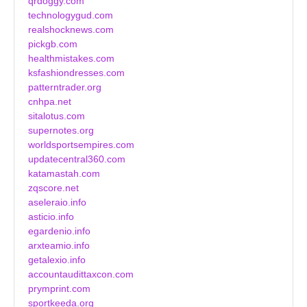
qrdoggy.com
technologygud.com
realshocknews.com
pickgb.com
healthmistakes.com
ksfashiondresses.com
patterntrader.org
cnhpa.net
sitalotus.com
supernotes.org
worldsportsempires.com
updatecentral360.com
katamastah.com
zqscore.net
aseleraio.info
asticio.info
egardenio.info
arxteamio.info
getalexio.info
accountaudittaxcon.com
prymprint.com
sportkeeda.org