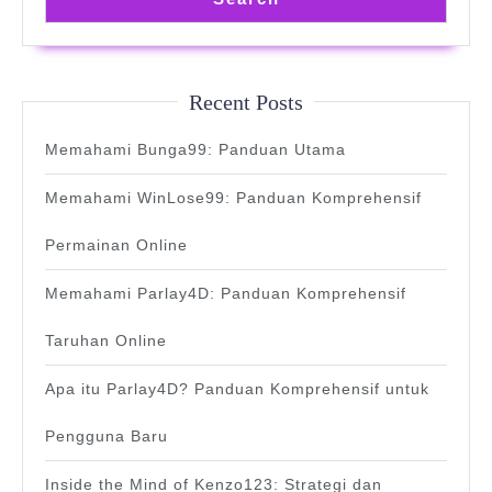
Recent Posts
Memahami Bunga99: Panduan Utama
Memahami WinLose99: Panduan Komprehensif
Permainan Online
Memahami Parlay4D: Panduan Komprehensif
Taruhan Online
Apa itu Parlay4D? Panduan Komprehensif untuk
Pengguna Baru
Inside the Mind of Kenzo123: Strategi dan