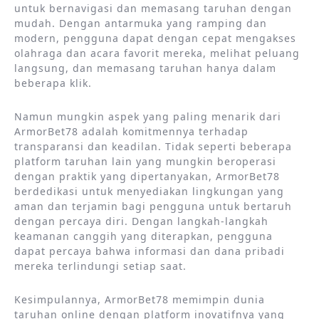
untuk bernavigasi dan memasang taruhan dengan
mudah. Dengan antarmuka yang ramping dan
modern, pengguna dapat dengan cepat mengakses
olahraga dan acara favorit mereka, melihat peluang
langsung, dan memasang taruhan hanya dalam
beberapa klik.
Namun mungkin aspek yang paling menarik dari
ArmorBet78 adalah komitmennya terhadap
transparansi dan keadilan. Tidak seperti beberapa
platform taruhan lain yang mungkin beroperasi
dengan praktik yang dipertanyakan, ArmorBet78
berdedikasi untuk menyediakan lingkungan yang
aman dan terjamin bagi pengguna untuk bertaruh
dengan percaya diri. Dengan langkah-langkah
keamanan canggih yang diterapkan, pengguna
dapat percaya bahwa informasi dan dana pribadi
mereka terlindungi setiap saat.
Kesimpulannya, ArmorBet78 memimpin dunia
taruhan online dengan platform inovatifnya yang