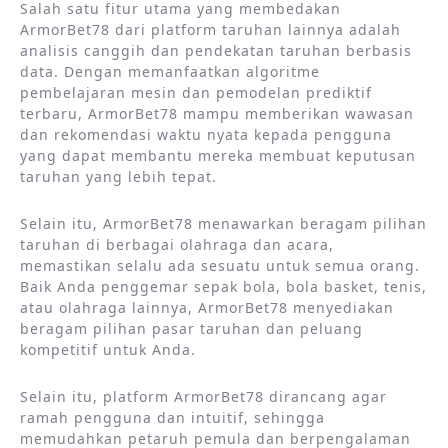
Salah satu fitur utama yang membedakan
ArmorBet78 dari platform taruhan lainnya adalah
analisis canggih dan pendekatan taruhan berbasis
data. Dengan memanfaatkan algoritme
pembelajaran mesin dan pemodelan prediktif
terbaru, ArmorBet78 mampu memberikan wawasan
dan rekomendasi waktu nyata kepada pengguna
yang dapat membantu mereka membuat keputusan
taruhan yang lebih tepat.
Selain itu, ArmorBet78 menawarkan beragam pilihan
taruhan di berbagai olahraga dan acara,
memastikan selalu ada sesuatu untuk semua orang.
Baik Anda penggemar sepak bola, bola basket, tenis,
atau olahraga lainnya, ArmorBet78 menyediakan
beragam pilihan pasar taruhan dan peluang
kompetitif untuk Anda.
Selain itu, platform ArmorBet78 dirancang agar
ramah pengguna dan intuitif, sehingga
memudahkan petaruh pemula dan berpengalaman