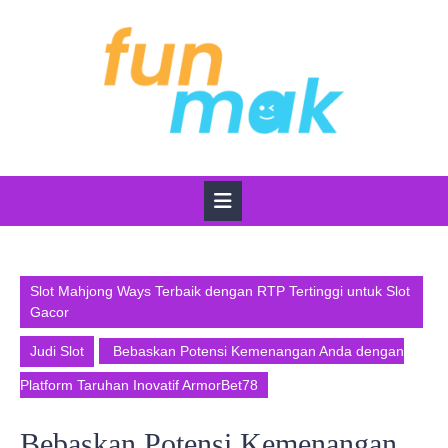
Skip
to
content
Open
Button
Slot Mahjong Ways Terbaik dengan RTP Tertinggi untuk Slot
Gacor
Judi Slot
Bebaskan Potensi Kemenangan Anda dengan
Platform Taruhan Inovatif ArmorBet78
Bebaskan Potensi Kemenangan