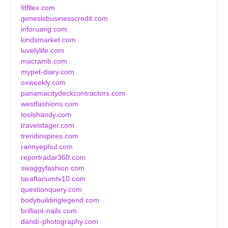
fitfllex.com
genesisbusinesscredit.com
inforuang.com
kindsmarket.com
luvelylife.com
macramb.com
mypet-diary.com
oxweekly.com
panamacitydeckcontractors.com
westfashions.com
toolshandy.com
travelstager.com
trendinspires.com
rannyephul.com
reportradar360.com
swaggyfashion.com
taraftariumtv10.com
questionquery.com
bodybuildinglegend.com
brilliant-nails.com
dandr-photography.com