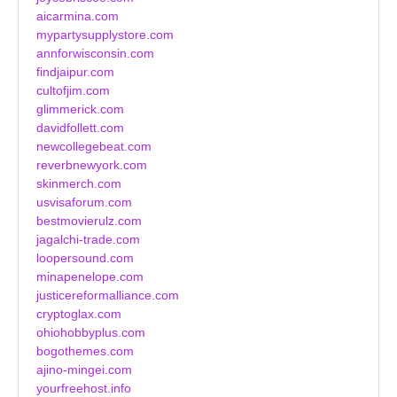
aicarmina.com
mypartysupplystore.com
annforwisconsin.com
findjaipur.com
cultofjim.com
glimmerick.com
davidfollett.com
newcollegebeat.com
reverbnewyork.com
skinmerch.com
usvisaforum.com
bestmovierulz.com
jagalchi-trade.com
loopersound.com
minapenelope.com
justicereformalliance.com
cryptoglax.com
ohiohobbyplus.com
bogothemes.com
ajino-mingei.com
yourfreehost.info