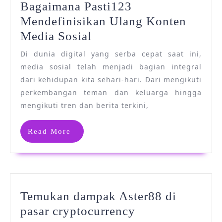
Bagaimana Pasti123
Mendefinisikan Ulang Konten
Bagaimana
Media Sosial
Pasti123
Di dunia digital yang serba cepat saat ini,
Mendefinisikan
media sosial telah menjadi bagian integral
Ulang
dari kehidupan kita sehari-hari. Dari mengikuti
perkembangan teman dan keluarga hingga
Konten
mengikuti tren dan berita terkini,
Media
Sosial
Read
Read More
More
Temukan dampak Aster88 di
Temukan
pasar cryptocurrency