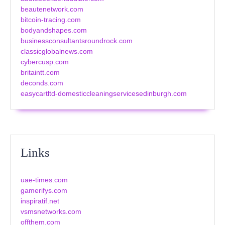
beautenetwork.com
bitcoin-tracing.com
bodyandshapes.com
businessconsultantsroundrock.com
classicglobalnews.com
cybercusp.com
britaintt.com
deconds.com
easycartltd-domesticcleaningservicesedinburgh.com
Links
uae-times.com
gamerifys.com
inspiratif.net
vsmsnetworks.com
offthem.com