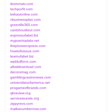
ibommatv.com
techporfit.com
bekasionline.com
nbusinessplan.com
greenlife360.com
cantshoutitout.com
expressufabet.biz
mypuertoplata.net
thepioneerxpress.com
howtofixissue.com
teamufabet.biz
webfullform.com
allviddownload.com
decorsmag.com
gamblingcasinonews.com
universitiesofamerica.net
progameofbrands.com
qbreview.org
servicewueste.org
zippyrevs.com
matkanumbernow.com