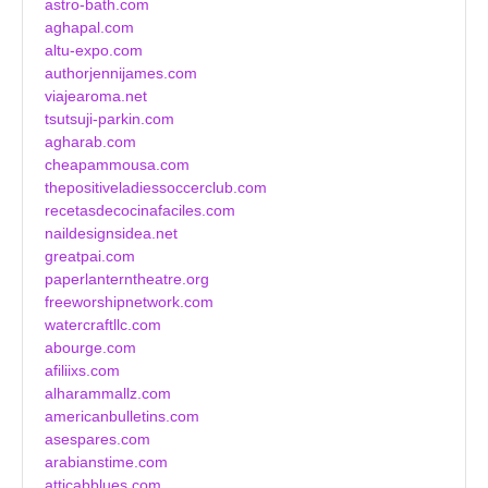
astro-bath.com
aghapal.com
altu-expo.com
authorjennijames.com
viajearoma.net
tsutsuji-parkin.com
agharab.com
cheapammousa.com
thepositiveladiessoccerclub.com
recetasdecocinafaciles.com
naildesignsidea.net
greatpai.com
paperlanterntheatre.org
freeworshipnetwork.com
watercraftllc.com
abourge.com
afiliixs.com
alharammallz.com
americanbulletins.com
asespares.com
arabianstime.com
atticabblues.com