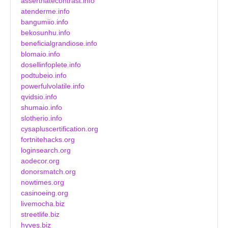
asserthatecontrast.info
atenderme.info
bangumiio.info
bekosunhu.info
beneficialgrandiose.info
blomaio.info
dosellinfoplete.info
podtubeio.info
powerfulvolatile.info
qvidsio.info
shumaio.info
slotherio.info
cysapluscertification.org
fortnitehacks.org
loginsearch.org
aodecor.org
donorsmatch.org
nowtimes.org
casinoeing.org
livemocha.biz
streetlife.biz
hyves.biz