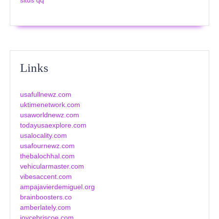
situs qq
Links
usafullnewz.com
uktimenetwork.com
usaworldnewz.com
todayusaexplore.com
usalocality.com
usafournewz.com
thebalochhal.com
vehicularmaster.com
vibesaccent.com
ampajavierdemiguel.org
brainboosters.co
amberlately.com
joycebriscoe.com