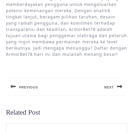
memberdayakan pengguna untuk mengeluarkan
potensi kemenangan mereka. Dengan analitik
tingkat lanjut, beragam pilihan taruhan, desain
yang ramah pengguna, dan komitmen terhadap
transparansi dan keadilan, ArmorBet78 adalah
tujuan utama bagi penggemar olahraga dan petaruh
yang ingin membawa permainan mereka ke level
berikutnya. Jadi mengapa menunggu? Daftar dengan
ArmorBet78 hari ini dan mulailah menang besar!
Post
navigation
PREVIOUS
NEXT
Previous
Next
post:
post:
Related Post