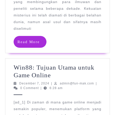
yang membingungkan para ilmuwan dan
Enigmatis
peneliti selama beberapa dekade. Kekuatan
Ini
misterius ini telah diamati di berbagai belahan
dunia, namun asal usul dan sifatnya masih
diselimuti
Read
Read More
More
Win88: Tujuan Utama untuk
Win88:
Game Online
Tujuan
December
admin@fun-
December 7, 2024
|
admin@fun-mak.com
|
7,
mak.com
0 Comment
|
6:28 am
Utama
2024
untuk
[ad_1] Di zaman di mana game online menjadi
Game
semakin populer, menemukan platform yang
Online