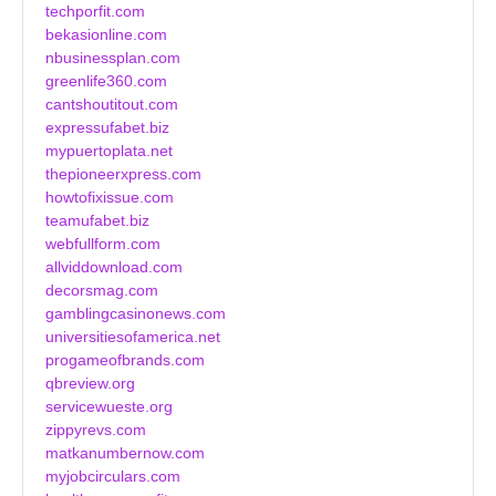
techporfit.com
bekasionline.com
nbusinessplan.com
greenlife360.com
cantshoutitout.com
expressufabet.biz
mypuertoplata.net
thepioneerxpress.com
howtofixissue.com
teamufabet.biz
webfullform.com
allviddownload.com
decorsmag.com
gamblingcasinonews.com
universitiesofamerica.net
progameofbrands.com
qbreview.org
servicewueste.org
zippyrevs.com
matkanumbernow.com
myjobcirculars.com