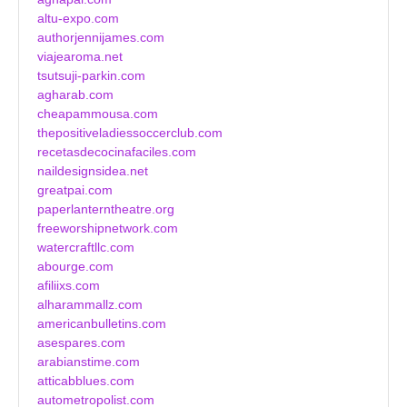
altu-expo.com
authorjennijames.com
viajearoma.net
tsutsuji-parkin.com
agharab.com
cheapammousa.com
thepositiveladiessoccerclub.com
recetasdecocinafaciles.com
naildesignsidea.net
greatpai.com
paperlanterntheatre.org
freeworshipnetwork.com
watercraftllc.com
abourge.com
afiliixs.com
alharammallz.com
americanbulletins.com
asespares.com
arabianstime.com
atticabblues.com
autometropolist.com