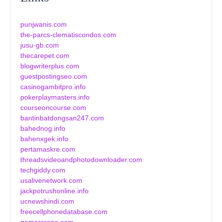
punjwanis.com
the-parcs-clematiscondos.com
jusu-gb.com
thecarepet.com
blogwriterplus.com
guestpostingseo.com
casinogambitpro.info
pokerplaymasters.info
courseoncourse.com
bantinbatdongsan247.com
bahednog.info
bahenxgek.info
pertamaskre.com
threadsvideoandphotodownloader.com
techgiddy.com
usalivenetwork.com
jackpotrushonline.info
ucnewshindi.com
freecellphonedatabase.com
gamersrope.com