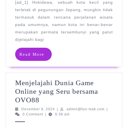
[ad_1] Hokidewa, sebuah kota kecil yang
Permata
terletak di pegunungan Jepang, mungkin tidak
Tersembuny
termasuk dalam rencana perjalanan wisata
di
pada umumnya, namun kota ini benar-benar
Jepang
merupakan permata tersembunyi yang patut
dijelajahi bagi
Read
Read More
More
Menjelajahi Dunia Game
Online yang Seru bersama
Menjelajahi
OVO88
Dunia
December
admin@fun-
December 8, 2024
|
admin@fun-mak.com
|
8,
mak.com
0 Comment
|
6:38 am
Game
2024
Online