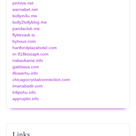
pinhive.net
warnabet.net
bollym4u.me
bolly2tollyblog.me
pandaclub.me
flyttevask.io
byhous.com
hartfordplazahotel.com
m-918kissapk.com
nabavkame.info
gakbiasa.com
iflowerhu.info
chicagocrystalconnection.com
imanabadii.com
trilipohu.info
appruptio.info
Links