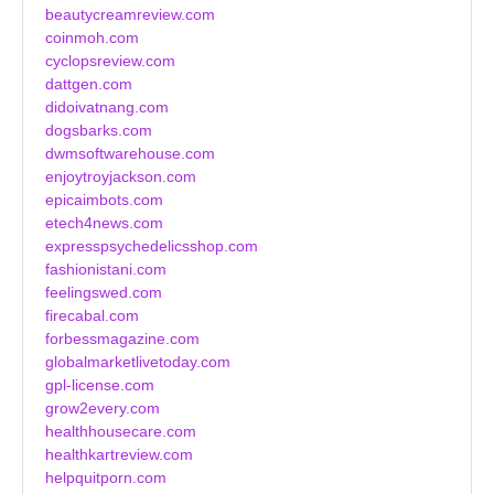
beautycreamreview.com
coinmoh.com
cyclopsreview.com
dattgen.com
didoivatnang.com
dogsbarks.com
dwmsoftwarehouse.com
enjoytroyjackson.com
epicaimbots.com
etech4news.com
expresspsychedelicsshop.com
fashionistani.com
feelingswed.com
firecabal.com
forbessmagazine.com
globalmarketlivetoday.com
gpl-license.com
grow2every.com
healthhousecare.com
healthkartreview.com
helpquitporn.com