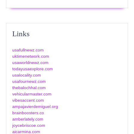
Links
usafullnewz.com
uktimenetwork.com
usaworldnewz.com
todayusaexplore.com
usalocality.com
usafournewz.com
thebalochhal.com
vehicularmaster.com
vibesaccent.com
ampajavierdemiguel.org
brainboosters.co
amberlately.com
joycebriscoe.com
aicarmina.com