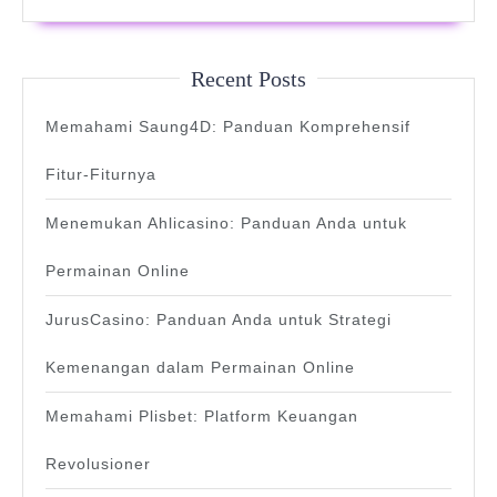
Recent Posts
Memahami Saung4D: Panduan Komprehensif
Fitur-Fiturnya
Menemukan Ahlicasino: Panduan Anda untuk
Permainan Online
JurusCasino: Panduan Anda untuk Strategi
Kemenangan dalam Permainan Online
Memahami Plisbet: Platform Keuangan
Revolusioner