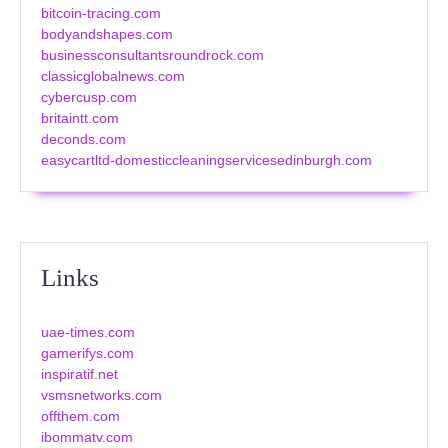
bitcoin-tracing.com
bodyandshapes.com
businessconsultantsroundrock.com
classicglobalnews.com
cybercusp.com
britaintt.com
deconds.com
easycartltd-domesticcleaningservicesedinburgh.com
Links
uae-times.com
gamerifys.com
inspiratif.net
vsmsnetworks.com
offthem.com
ibommatv.com