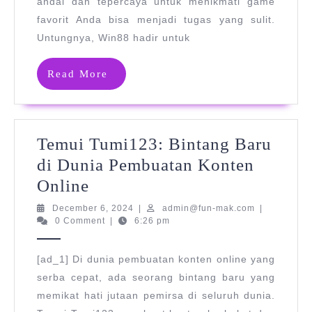
andal dan tepercaya untuk menikmati game
favorit Anda bisa menjadi tugas yang sulit.
Untungnya, Win88 hadir untuk
Read
Read More
More
Temui Tumi123: Bintang Baru
di Dunia Pembuatan Konten
Temui
Online
Tumi123:
December
admin@fun-
December 6, 2024
|
admin@fun-mak.com
|
6,
mak.com
0 Comment
|
6:26 pm
Bintang
2024
Baru
[ad_1] Di dunia pembuatan konten online yang
di
serba cepat, ada seorang bintang baru yang
Dunia
memikat hati jutaan pemirsa di seluruh dunia.
Pembuatan