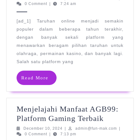
11,
mak.com
0 Comment
|
7:24 am
Kratonbet
2024
yang
[ad_1] Taruhan online menjadi semakin
Menyenangkan:
populer dalam beberapa tahun terakhir,
Panduan
dengan banyak sekali platform yang
Utama
menawarkan beragam pilihan taruhan untuk
Anda
olahraga, permainan kasino, dan banyak lagi.
untuk
Salah satu platform yang
Taruhan
Read
Read More
Online
More
Menjelajahi Manfaat AGB99:
Menjelaja
Platform Gaming Terbaik
Manfaat
December
admin@fun
December 10, 2024
|
admin@fun-mak.com
|
10,
mak.com
0 Comment
|
7:13 pm
AGB99:
2024