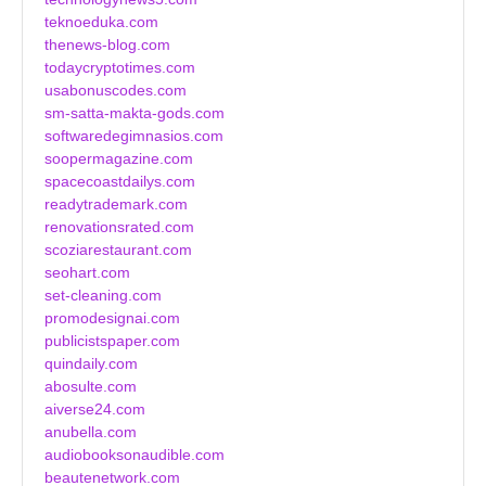
teknoeduka.com
thenews-blog.com
todaycryptotimes.com
usabonuscodes.com
sm-satta-makta-gods.com
softwaredegimnasios.com
soopermagazine.com
spacecoastdailys.com
readytrademark.com
renovationsrated.com
scoziarestaurant.com
seohart.com
set-cleaning.com
promodesignai.com
publicistspaper.com
quindaily.com
abosulte.com
aiverse24.com
anubella.com
audiobooksonaudible.com
beautenetwork.com