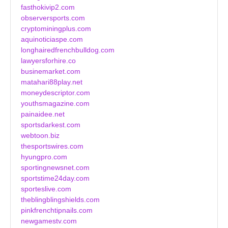
fasthokivip2.com
observersports.com
cryptominingplus.com
aquinoticiaspe.com
longhairedfrenchbulldog.com
lawyersforhire.co
businemarket.com
matahari88play.net
moneydescriptor.com
youthsmagazine.com
painaidee.net
sportsdarkest.com
webtoon.biz
thesportswires.com
hyungpro.com
sportingnewsnet.com
sportstime24day.com
sporteslive.com
theblingblingshields.com
pinkfrenchtipnails.com
newgamestv.com