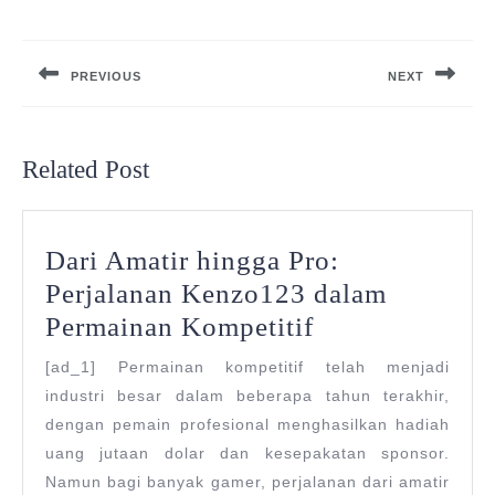
Post
navigation
PREVIOUS
NEXT
Previous
Next
post:
post:
Related Post
Dari Amatir hingga Pro:
Perjalanan Kenzo123 dalam
Dari
Permainan Kompetitif
Amatir
[ad_1] Permainan kompetitif telah menjadi
hingga
industri besar dalam beberapa tahun terakhir,
Pro:
dengan pemain profesional menghasilkan hadiah
Perjalanan
uang jutaan dolar dan kesepakatan sponsor.
Namun bagi banyak gamer, perjalanan dari amatir
Kenzo123