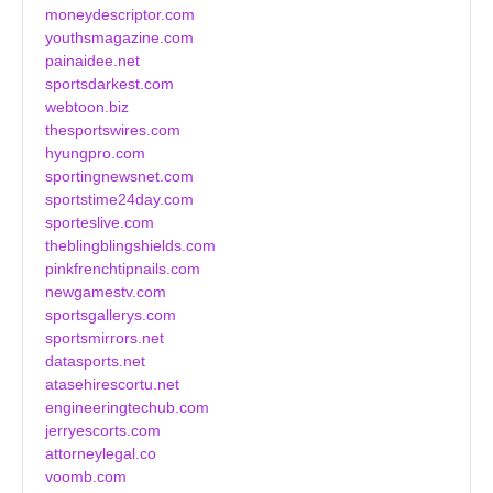
moneydescriptor.com
youthsmagazine.com
painaidee.net
sportsdarkest.com
webtoon.biz
thesportswires.com
hyungpro.com
sportingnewsnet.com
sportstime24day.com
sporteslive.com
theblingblingshields.com
pinkfrenchtipnails.com
newgamestv.com
sportsgallerys.com
sportsmirrors.net
datasports.net
atasehirescortu.net
engineeringtechub.com
jerryescorts.com
attorneylegal.co
voomb.com