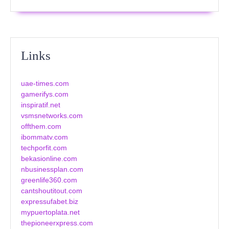
Links
uae-times.com
gamerifys.com
inspiratif.net
vsmsnetworks.com
offthem.com
ibommatv.com
techporfit.com
bekasionline.com
nbusinessplan.com
greenlife360.com
cantshoutitout.com
expressufabet.biz
mypuertoplata.net
thepioneerxpress.com