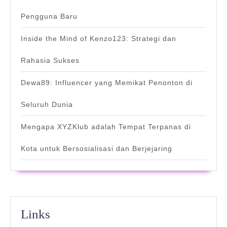
Pengguna Baru
Inside the Mind of Kenzo123: Strategi dan
Rahasia Sukses
Dewa89: Influencer yang Memikat Penonton di
Seluruh Dunia
Mengapa XYZKlub adalah Tempat Terpanas di
Kota untuk Bersosialisasi dan Berjejaring
Links