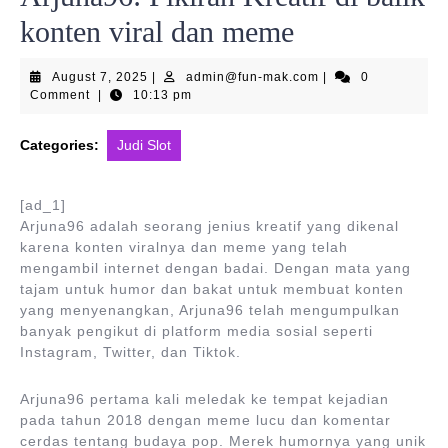
konten viral dan meme
August
admin@fun-
August 7, 2025
|
admin@fun-mak.com
|
0
7,
mak.com
Comment
|
10:13 pm
2025
Categories:
Judi Slot
[ad_1]
Arjuna96 adalah seorang jenius kreatif yang dikenal
karena konten viralnya dan meme yang telah
mengambil internet dengan badai. Dengan mata yang
tajam untuk humor dan bakat untuk membuat konten
yang menyenangkan, Arjuna96 telah mengumpulkan
banyak pengikut di platform media sosial seperti
Instagram, Twitter, dan Tiktok.
Arjuna96 pertama kali meledak ke tempat kejadian
pada tahun 2018 dengan meme lucu dan komentar
cerdas tentang budaya pop. Merek humornya yang unik