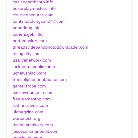
casinogambitpro.info
pokerplaymasters.info
courseoncourse.com
bantinbatdongsan247.com
bahednog.info
bahenxgek.info
pertamaskre.com
threadsvideoandphotodownloader.com
techgiddy.com
usalivenetwork.com
jackpotrushonline.info
ucnewshindi.com
freecellphonedatabase.com
gamersrope.com
exellewebmedia.com
free-gamestop.com
sinbadtravels.com
ukmagzine.com
wareztech.org
usabestnetwork.com
jessepinkmanoutfit.com
umailsend.com