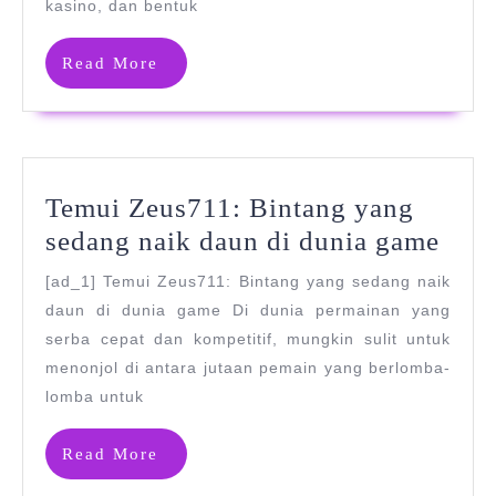
kasino, dan bentuk
yang
membuat
Read
Read More
gelombang
More
di
industri
ini
Temui Zeus711: Bintang yang
Tem
sedang naik daun di dunia game
Zeus
[ad_1] Temui Zeus711: Bintang yang sedang naik
Bint
daun di dunia game Di dunia permainan yang
yan
serba cepat dan kompetitif, mungkin sulit untuk
seda
menonjol di antara jutaan pemain yang berlomba-
lomba untuk
naik
dau
Read
Read More
di
More