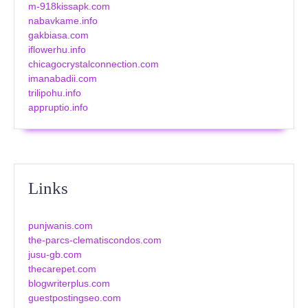
m-918kissapk.com
nabavkame.info
gakbiasa.com
iflowerhu.info
chicagocrystalconnection.com
imanabadii.com
trilipohu.info
appruptio.info
Links
punjwanis.com
the-parcs-clematiscondos.com
jusu-gb.com
thecarepet.com
blogwriterplus.com
guestpostingseo.com