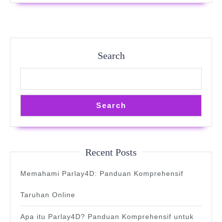
duni
gam
Search
Search
Recent Posts
Memahami Parlay4D: Panduan Komprehensif
Taruhan Online
Apa itu Parlay4D? Panduan Komprehensif untuk