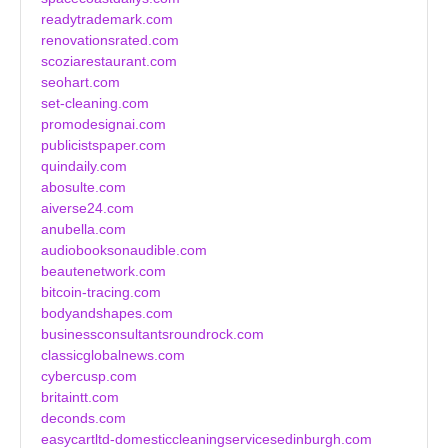
readytrademark.com
renovationsrated.com
scoziarestaurant.com
seohart.com
set-cleaning.com
promodesignai.com
publicistspaper.com
quindaily.com
abosulte.com
aiverse24.com
anubella.com
audiobooksonaudible.com
beautenetwork.com
bitcoin-tracing.com
bodyandshapes.com
businessconsultantsroundrock.com
classicglobalnews.com
cybercusp.com
britaintt.com
deconds.com
easycartltd-domesticcleaningservicesedinburgh.com