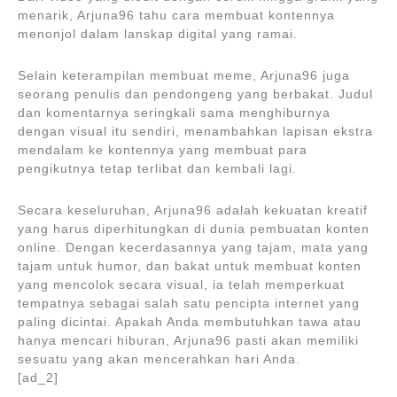
menarik, Arjuna96 tahu cara membuat kontennya
menonjol dalam lanskap digital yang ramai.
Selain keterampilan membuat meme, Arjuna96 juga
seorang penulis dan pendongeng yang berbakat. Judul
dan komentarnya seringkali sama menghiburnya
dengan visual itu sendiri, menambahkan lapisan ekstra
mendalam ke kontennya yang membuat para
pengikutnya tetap terlibat dan kembali lagi.
Secara keseluruhan, Arjuna96 adalah kekuatan kreatif
yang harus diperhitungkan di dunia pembuatan konten
online. Dengan kecerdasannya yang tajam, mata yang
tajam untuk humor, dan bakat untuk membuat konten
yang mencolok secara visual, ia telah memperkuat
tempatnya sebagai salah satu pencipta internet yang
paling dicintai. Apakah Anda membutuhkan tawa atau
hanya mencari hiburan, Arjuna96 pasti akan memiliki
sesuatu yang akan mencerahkan hari Anda.
[ad_2]